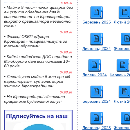
07.08.26
• Майже 9 тисяч пачок цигарок без
акцизу та обладнання для їх
виготовлення: на Кіровоградщині
викрито організатора незаконної
Березень 2025
Лютий 2
схеми
07.08.26
• Фахівці ОКВП «Дніпро-
Кіровоград» працюватимуть за
такими адресами
Листопад 2024
Жовтень
07.08.26
• Кабмін зобов’язав ДПС передати
Міноборони дані всіх чоловіків 18–
60 років
07.08.26
Липень 2024
Червень 2
• Легалізував майже 5 млн грн від
наркоторгівлі: суд виніс вирок
жителю Кіровоградщини
07.08.26
• На Кіровоградщині відзначили
працівників будівельної галузі
Березень 2024
Лютий 2
Листопад 2023
Жовтень