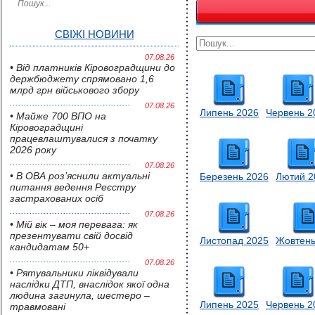
СВІЖІ НОВИНИ
07.08.26
• Від платників Кіровоградщини до
держбюджету спрямовано 1,6
млрд грн військового збору
07.08.26
Липень 2026
Червень 2
• Майже 700 ВПО на
Кіровоградщині
працевлаштувалися з початку
2026 року
07.08.26
• В ОВА роз’яснили актуальні
Березень 2026
Лютий 2
питання ведення Реєстру
застрахованих осіб
07.08.26
• Мій вік – моя перевага: як
презентувати свій досвід
Листопад 2025
Жовтень
кандидатам 50+
07.08.26
• Pятувальники ліквідували
наслідки ДТП, внаслідок якої одна
людина загинула, шестеро –
Липень 2025
Червень 2
травмовані