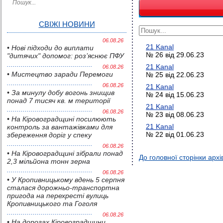
СВІЖІ НОВИНИ
06.08.26
21 Kanal
• Нові підходи до виплати
№ 26 від 29.06.23
"дитячих" допомог: роз’яснює ПФУ
21 Kanal
06.08.26
• Мистецтво заради Перемоги
№ 25 від 22.06.23
06.08.26
21 Kanal
• За минулу добу вогонь знищив
№ 24 від 15.06.23
понад 7 тисяч кв. м території
21 Kanal
06.08.26
№ 23 від 08.06.23
• На Кіровоградщині посилюють
21 Kanal
контроль за вантажівками для
№ 22 від 01.06.23
збереження доріг у спеку
06.08.26
• На Кіровоградщині зібрали понад
До головної сторінки архі
2,3 мільйона тонн зерна
06.08.26
• У Кропивницькому вдень 5 серпня
сталася дорожньо-транспортна
пригода на перехресті вулиць
Кропивницького та Гоголя
06.08.26
• На дорогах Кіровоградщини