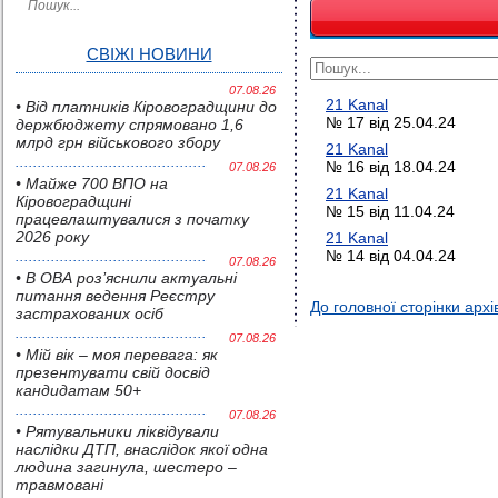
СВІЖІ НОВИНИ
07.08.26
21 Kanal
• Від платників Кіровоградщини до
№ 17 від 25.04.24
держбюджету спрямовано 1,6
млрд грн військового збору
21 Kanal
№ 16 від 18.04.24
07.08.26
• Майже 700 ВПО на
21 Kanal
Кіровоградщині
№ 15 від 11.04.24
працевлаштувалися з початку
2026 року
21 Kanal
№ 14 від 04.04.24
07.08.26
• В ОВА роз’яснили актуальні
питання ведення Реєстру
До головної сторінки архі
застрахованих осіб
07.08.26
• Мій вік – моя перевага: як
презентувати свій досвід
кандидатам 50+
07.08.26
• Pятувальники ліквідували
наслідки ДТП, внаслідок якої одна
людина загинула, шестеро –
травмовані