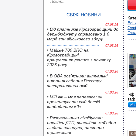
СВІЖІ НОВИНИ
Кате
Всі 
07.08.26
Осві
• Від платників Кіровоградщини до
Фіна
держбюджету спрямовано 1,6
млрд грн військового збору
07.08.26
• Майже 700 ВПО на
Кіровоградщині
працевлаштувалися з початку
2026 року
07.08.26
• В ОВА роз’яснили актуальні
питання ведення Реєстру
застрахованих осіб
07.08.26
інфі
• Мій вік – моя перевага: як
зафі
презентувати свій досвід
Нов
кандидатам 50+
07.08.26
• Pятувальники ліквідували
наслідки ДТП, внаслідок якої одна
людина загинула, шестеро –
травмовані