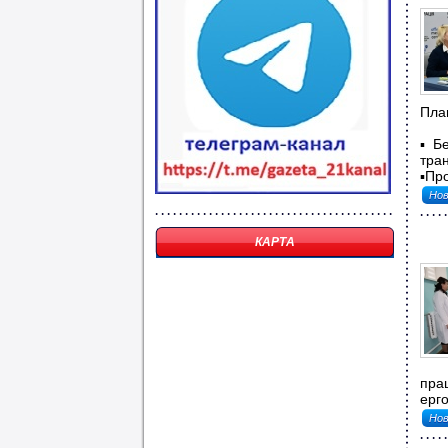
Пла
▪️Б
тран
▪️Пр
Нов
КАРТА
прац
ерг
Нов