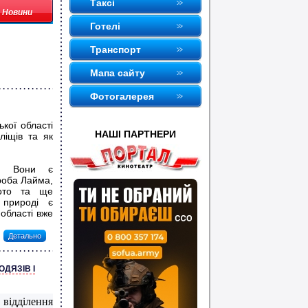
Таксi
Новини
Готелi
Транспорт
Мапа сайту
Фотогалерея
кої області
НАШI ПАРТНЕРИ
ліщів та як
у. Вони є
роба Лайма,
мото та ще
 природі є
 області вже
Детально
ДЯЗІВ І
дділення