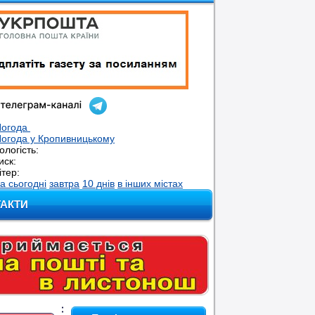
Погода
огода у
Кропивницькому
ологість:
иск:
ітер:
а сьогодні
завтра
10 днів
в інших містах
ТАКТИ