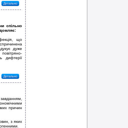
Детально
ни спільно
ідомляє:
фекція, що
спричинена
одукує дуже
 повітряно-
ь дифтерії
Детально
завданням,
кономічними
омих причин
вин, з яких
рогенними.