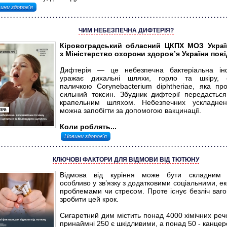
ини здоров'я
ЧИМ НЕБЕЗПЕЧНА ДИФТЕРІЯ?
Кіровоградський обласний ЦКПХ МОЗ Украї
з Міністерство охорони здоров’я України пов
Дифтерія — це небезпечна бактеріальна ін
уражає дихальні шляхи, горло та шкіру, 
паличкою Corynebacterium diphtheriae, яка пр
сильний токсин. Збудник дифтерії передається
крапельним шляхом. Небезпечних ускладнен
можна запобігти за допомогою вакцинації.
Коли роблять...
Новини здоров'я
КЛЮЧОВІ ФАКТОРИ ДЛЯ ВІДМОВИ ВІД ТЮТЮНУ
Відмова від куріння може бути складним 
особливо у зв’язку з додатковими соціальними, е
проблемами чи стресом. Проте існує безліч ваг
зробити цей крок.
Сигаретний дим містить понад 4000 хімічних речо
принаймні 250 є шкідливими, а понад 50 - канце