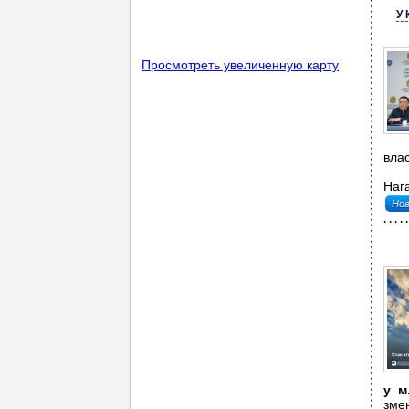
У
Просмотреть увеличенную карту
влас
Нага
Нов
у м
змен