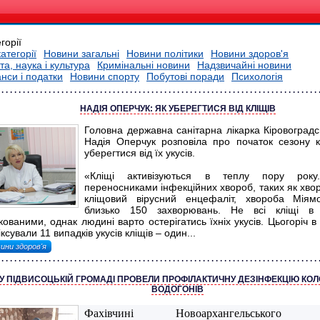
горії
категорії
Новини загальні
Новини політики
Новини здоров'я
та, наука і культура
Кримінальні новини
Надзвичайні новини
нси і податки
Новини спорту
Побутові поради
Психологія
НАДІЯ ОПЕРЧУК: ЯК УБЕРЕГТИСЯ ВІД КЛІЩІВ
Головна державна санітарна лікарка Кіровоградсь
Надія Оперчук розповіла про початок сезону к
уберегтися від їх укусів.
«Кліщі активізуються в теплу пору рок
переносниками інфекційних хвороб, таких як хво
кліщовий вірусний енцефаліт, хвороба Мія
близько 150 захворювань. Не всі кліщі в
кованими, однак людині варто остерігатись їхніх укусів. Цьогоріч в
ксували 11 випадків укусів кліщів – один...
ини здоров'я
У ПІДВИСОЦЬКІЙ ГРОМАДІ ПРОВЕЛИ ПРОФІЛАКТИЧНУ ДЕЗІНФЕКЦІЮ КОЛО
ВОДОГОНІВ
Фахівчині Новоархангельського ві