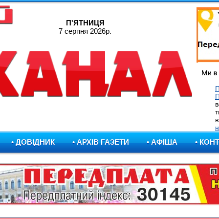
П'ЯТНИЦЯ
7 серпня 2026р.
П
в
т
в
н
• ДОВІДНИК
• АРХІВ ГАЗЕТИ
• АФІША
• КОН