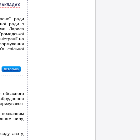
ЗАКЛАДАХ
ласної ради
сної ради з
тики Лариса
Громадської
ністрації на
формування
'я спільної
Детально
о обласного
бруднення
еризувався:
, незначним
енням пилу,
сиду азоту,