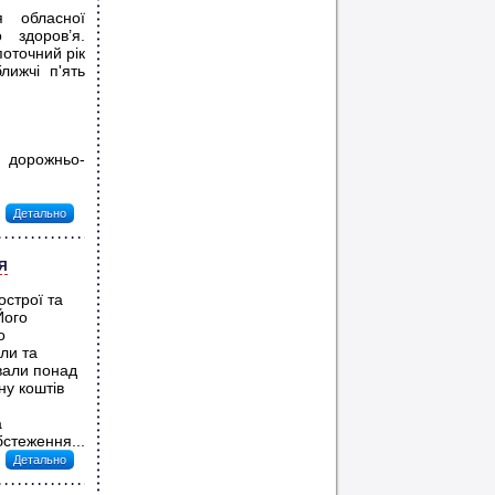
я обласної
 здоров’я.
оточний рік
лижчі п'ять
з дорожньо-
Детально
Я
острої та
Його
о
ли та
вали понад
ну коштів
а
стеження...
Детально