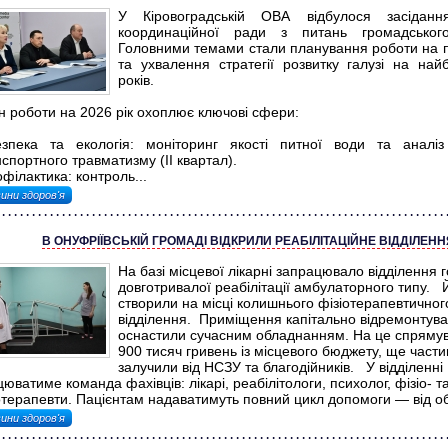
У Кіровоградській ОВА відбулося засіданн
координаційної ради з питань громадського
Головними темами стали планування роботи на п
та ухвалення стратегії розвитку галузі на найб
років.
н роботи на 2026 рік охоплює ключові сфери:
езпека та екологія: моніторинг якості питної води та аналі
спортного травматизму (II квартал).
офілактика: контроль...
ини здоров'я
В ОНУФРІЇВСЬКІЙ ГРОМАДІ ВІДКРИЛИ РЕАБІЛІТАЦІЙНЕ ВІДДІЛЕНН
На базі місцевої лікарні запрацювало відділення г
довготривалої реабілітації амбулаторного типу. 
створили на місці колишнього фізіотерапевтичног
відділення. Приміщення капітально відремонтува
оснастили сучасним обладнанням. На це спряму
900 тисяч гривень із місцевого бюджету, ще части
залучили від НСЗУ та благодійників. У відділенні
юватиме команда фахівців: лікарі, реабілітологи, психолог, фізіо- т
отерапевти. Пацієнтам надаватимуть повний цикл допомоги — від об
ини здоров'я