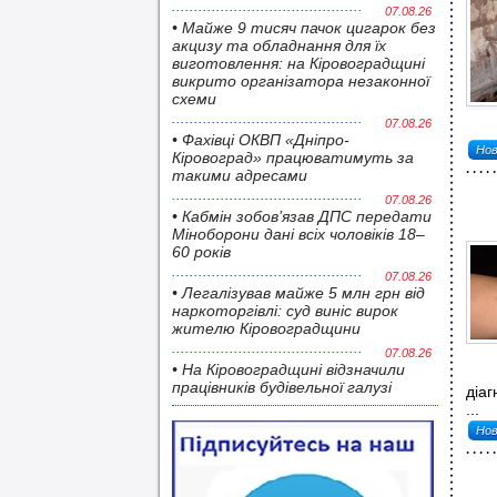
07.08.26
• Майже 9 тисяч пачок цигарок без
акцизу та обладнання для їх
виготовлення: на Кіровоградщині
викрито організатора незаконної
схеми
07.08.26
• Фахівці ОКВП «Дніпро-
Нов
Кіровоград» працюватимуть за
такими адресами
07.08.26
• Кабмін зобов’язав ДПС передати
Міноборони дані всіх чоловіків 18–
60 років
07.08.26
• Легалізував майже 5 млн грн від
наркоторгівлі: суд виніс вирок
жителю Кіровоградщини
07.08.26
• На Кіровоградщині відзначили
Від
працівників будівельної галузі
діаг
...
Нов