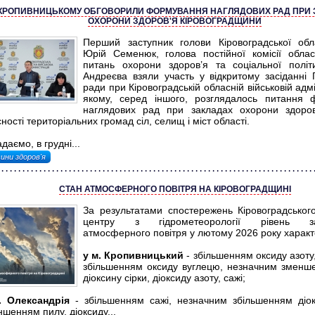
 КРОПИВНИЦЬКОМУ ОБГОВОРИЛИ ФОРМУВАННЯ НАГЛЯДОВИХ РАД ПРИ 
ОХОРОНИ ЗДОРОВ'Я КІРОВОГРАДЩИНИ
Перший заступник голови Кіровоградської об
Юрій Семенюк, голова постійної комісії обла
питань охорони здоров’я та соціальної полі
Андреєва взяли участь у відкритому засіданні 
ради при Кіровоградській обласній військовій адмі
якому, серед іншого, розглядалось питання 
наглядових рад при закладах охорони здоров
ності територіальних громад сіл, селищ і міст області.
даємо, в грудні...
ини здоров'я
СТАН АТМОСФЕРНОГО ПОВІТРЯ НА КІРОВОГРАДЩИНІ
За результатами спостережень Кіровоградськог
центру з гідрометеорології рівень за
атмосферного повітря у лютому 2026 року характ
у м. Кропивницький
- збільшенням оксиду азоту
збільшенням оксиду вуглецю, незначним зменш
діоксину сірки, діоксиду азоту, сажі;
. Олександрія
- збільшенням сажі, незначним збільшенням діок
шенням пилу, діоксиду...