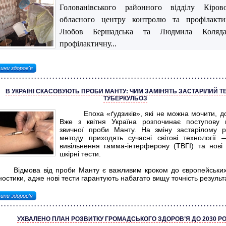
Голованівського районного відділу Кірово
обласного центру контролю та профілакт
Любов Бершадська та Людмила Коляда
профілактичну...
ини здоров'я
В УКРАЇНІ СКАСОВУЮТЬ ПРОБИ МАНТУ: ЧИМ ЗАМІНЯТЬ ЗАСТАРІЛИЙ Т
ТУБЕРКУЛЬОЗ
Епоха «ґудзиків», які не можна мочити, доб
Вже з квітня Україна розпочинає поступову 
звичної проби Манту. На зміну застарілому 
методу приходять сучасні світові технології
вивільнення гамма-інтерферону (ТВГІ) та нові 
шкірні тести.
мова від проби Манту є важливим кроком до європейських 
ностики, адже нові тести гарантують набагато вищу точність результ
ини здоров'я
УХВАЛЕНО ПЛАН РОЗВИТКУ ГРОМАДСЬКОГО ЗДОРОВ’Я ДО 2030 РО