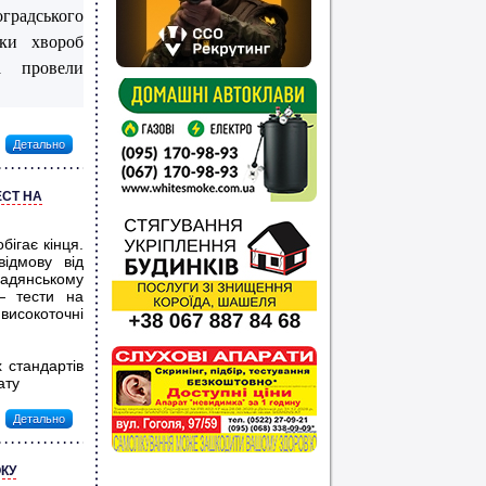
градського
ики хвороб
 провели
Детально
ЕСТ НА
ігає кінця.
відмову від
радянському
 — тести на
високоточні
стандартів
ату
Детально
КУ