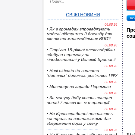
СВІЖІ НОВИНИ
Наза
06.08.26
• Як в громадах впроваджують
Про
моделі підтримки й догляду для
соц
літніх та маломобільних ВПО?
06.08.26
• Стрічка 18-річної олександрійки
здобула перемогу на
кінофестивалі у Великій Британії
06.08.26
• Нові підходи до виплати
"дитячих" допомог: роз’яснює ПФУ
06.08.26
• Мистецтво заради Перемоги
06.08.26
• За минулу добу вогонь знищив
понад 7 тисяч кв. м території
06.08.26
• На Кіровоградщині посилюють
контроль за вантажівками для
збереження доріг у спеку
06.08.26
• На Кіровоградщині зібрали понад
Від