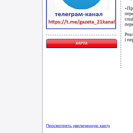
«Пр
пер
соц
пер
Реа
і п
КАРТА
Просмотреть увеличенную карту