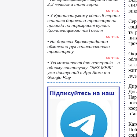
2,3 мільйона тонн зерна
ОВА
вик
06.08.26
• У Кропивницькому вдень 5 серпня
сталася дорожньо-транспортна
Сер
пригода на перехресті вулиць
соц
Кропивницького та Гоголя
та 
06.08.26
пит
• На дорогах Кіровоградщини
гро
обмежено рух великовагового
транспорту
Окр
06.08.26
обл
• Усі можливості для ветеранів – в
заг
одному застосунку: "БЕЗ МЕЖ"
жит
уже доступний в App Store та
дод
Google Play
Дир
Дог
Нар
пос
коо
п’ят
Кат
Поб
соц