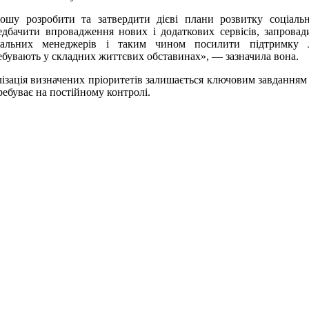
ошу розробити та затвердити дієві плани розвитку соціальн
едбачити впровадження нових і додаткових сервісів, запрова
іальних менеджерів і таким чином посилити підтримку 
ебувають у складних життєвих обставинах», — зазначила вона.
лізація визначених пріоритетів залишається ключовим завданням
еребуває на постійному контролі.