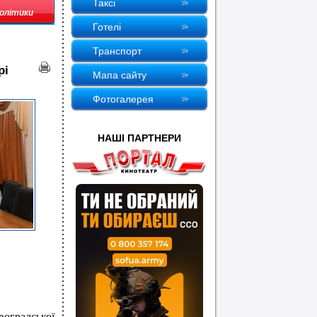
Таксi
політики
Готелi
Транспорт
рі
Мапа сайту
Фотогалерея
НАШI ПАРТНЕРИ
оградської