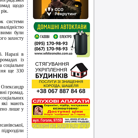
ромад щодо
рік.
ок системи
нвалідністю
ливими були
ого захисту
. Наразі в
ромадах із
а соціальне
ння ще 330
 Олександр
вні громад.
 соціальних
 які мають
жено лише у
анівської,
 підрозділи