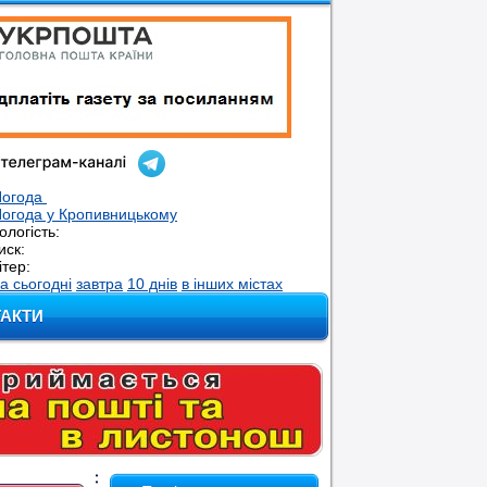
Погода
огода у
Кропивницькому
ологість:
иск:
ітер:
а сьогодні
завтра
10 днів
в інших містах
ТАКТИ