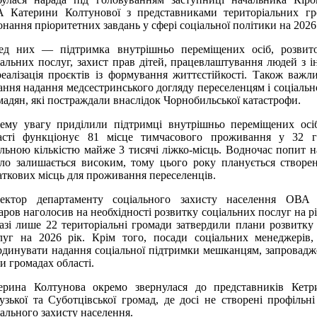
 Катерини Колтунової з представниками територіальних г
онання пріоритетних завдань у сфері соціальної політики на 2026 
ед них — підтримка внутрішньо переміщених осіб, розвит
іальних послуг, захист прав дітей, працевлаштування людей з і
реалізація проєктів із формування життєстійкості. Також важ
ання надання медсестринського догляду переселенцям і соціальн
мадян, які постраждали внаслідок Чорнобильської катастрофи.
ему увагу приділили підтримці внутрішньо переміщених осіб
асті функціонує 81 місце тимчасового проживання у 32 г
альною кількістю майже 3 тисячі ліжко-місць. Водночас попит н
ло залишається високим, тому цього року планується створе
аткових місць для проживання переселенців.
ектор департаменту соціального захисту населення ОВА
аров наголосив на необхідності розвитку соціальних послуг на рі
азі лише 22 територіальні громади затвердили плани розвитку
луг на 2026 рік. Крім того, посади соціальних менеджерів,
рдинувати надання соціальної підтримки мешканцям, запровад
и громадах області.
ерина Колтунова окремо звернулася до представників Кетрис
узької та Суботцівської громад, де досі не створені профільні
іального захисту населення.