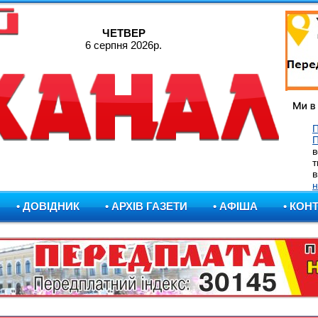
ЧЕТВЕР
6 серпня 2026р.
П
в
т
в
н
• ДОВІДНИК
• АРХІВ ГАЗЕТИ
• АФІША
• КОН