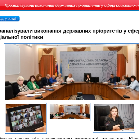
Проаналізували виконання державних пріоритетів у сфері соціальної 
д, у розділ
аналізували виконання державних пріоритетів у сфе
іальної політики
булася нарада під головуванням заступниці начальника Кіров