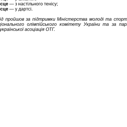
ісце
— з настільного тенісу;
ісце
— у дартсі.
ід пройшов за підтримки Міністерства молоді та спорт
іонального олімпійського комітету України та за па
української асоціація ОТГ.