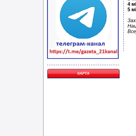
4 м
5 м
Зах
Нац
Все
КАРТА