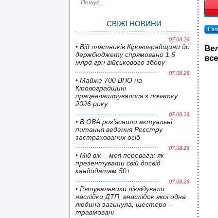
СВІЖІ НОВИНИ
Наза
07.08.26
• Від платників Кіровоградщини до
Вел
держбюджету спрямовано 1,6
все
млрд грн військового збору
07.08.26
• Майже 700 ВПО на
Кіровоградщині
працевлаштувалися з початку
2026 року
07.08.26
• В ОВА роз’яснили актуальні
питання ведення Реєстру
застрахованих осіб
07.08.26
• Мій вік – моя перевага: як
презентувати свій досвід
кандидатам 50+
07.08.26
• Pятувальники ліквідували
наслідки ДТП, внаслідок якої одна
людина загинула, шестеро –
травмовані