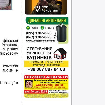
 фінальні
 України».
д з різних
 гирьовому
 команда
II місце у
 позиції в