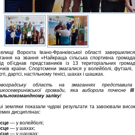
елищі Ворохта Івано-Франківської області завершилися
гання на звання «Найкраща сільська спортивна громада
ід об'єднав представників із 13 територіальних грома
очків країни. Спортсмени змагалися у волейболі, футзалі,
рті, дартсі, настільному тенісі, шахах і шашках.
ровоградську область на змаганнях представила
икосеверинівської громади, яка виборола почесне
I
альнокомандному заліку
!
і земляки показали чудові результати та завоювали високі
емих дисциплінах:
ісце
— у волейболі;
ісце
— у шахах;
ісце
— у шашках;