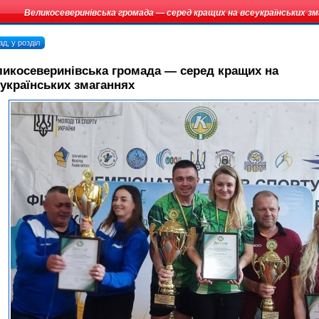
Великосеверинівська громада — серед кращих на всеукраїнських з
д, у розділ
икосеверинівська громада — серед кращих на
українських змаганнях