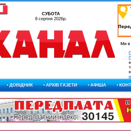
СУБОТА
8 серпня 2026р.
П
в
т
в
н
• ДОВІДНИК
• АРХІВ ГАЗЕТИ
• АФІША
• КОН