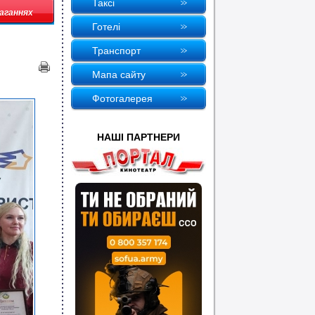
Таксi
маганнях
Готелi
Транспорт
Мапа сайту
Фотогалерея
НАШI ПАРТНЕРИ