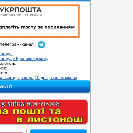
Погода
огода у
Кропивницькому
ологість:
иск:
ітер:
а сьогодні
завтра
10 днів
в інших містах
ТАКТИ