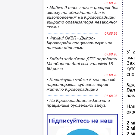
07.08.26
• Майже 9 тисяч пачок цигарок без
акцизу та обладнання для їх
виготовлення: на Кіровоградщині
викрито організатора незаконної
схеми
07.08.26
• Фахівці ОКВП «Дніпро-
Кіровоград» працюватимуть за
такими адресами
У с
07.08.26
зма
• Кабмін зобов’язав ДПС передати
Зах
Міноборони дані всіх чоловіків 18–
60 років
кут
спо
07.08.26
• Легалізував майже 5 млн грн від
наркоторгівлі: суд виніс вирок
Кі
жителю Кіровоградщини
Вел
заг
07.08.26
• На Кіровоградщині відзначили
працівників будівельної галузі
Наш
окр
2 м
2 м
2 м