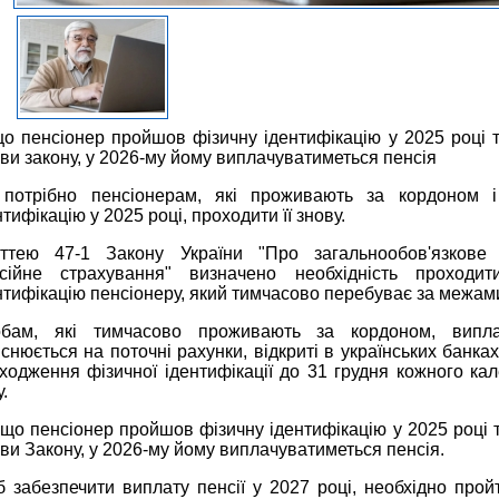
о пенсіонер пройшов фізичну ідентифікацію у 2025 році 
ви закону, у 2026-му йому виплачуватиметься пенсія
потрібно пенсіонерам, які проживають за кордоном 
нтифікацію у 2025 році, проходити її знову.
ттею 47-1 Закону України "Про загальнообов'язкове
сійне страхування" визначено необхідність проходит
нтифікацію пенсіонеру, який тимчасово перебуває за межами
бам, які тимчасово проживають за кордоном, випла
йснюється на поточні рахунки, відкриті в українських банка
ходження фізичної ідентифікації до 31 грудня кожного ка
.
що пенсіонер пройшов фізичну ідентифікацію у 2025 році 
ви Закону, у 2026-му йому виплачуватиметься пенсія.
 забезпечити виплату пенсії у 2027 році, необхідно прой