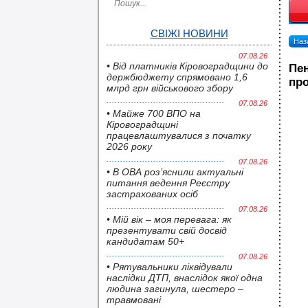
СВІЖІ НОВИНИ
Наза
07.08.26
• Від платників Кіровоградщини до
Пен
держбюджету спрямовано 1,6
про
млрд грн військового збору
07.08.26
• Майже 700 ВПО на
Кіровоградщині
працевлаштувалися з початку
2026 року
07.08.26
• В ОВА роз’яснили актуальні
питання ведення Реєстру
застрахованих осіб
07.08.26
• Мій вік – моя перевага: як
презентувати свій досвід
кандидатам 50+
07.08.26
• Pятувальники ліквідували
наслідки ДТП, внаслідок якої одна
людина загинула, шестеро –
травмовані