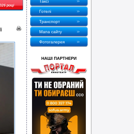
Таксi
026 році
Готелi
Транспорт
ї
Мапа сайту
Фотогалерея
НАШI ПАРТНЕРИ