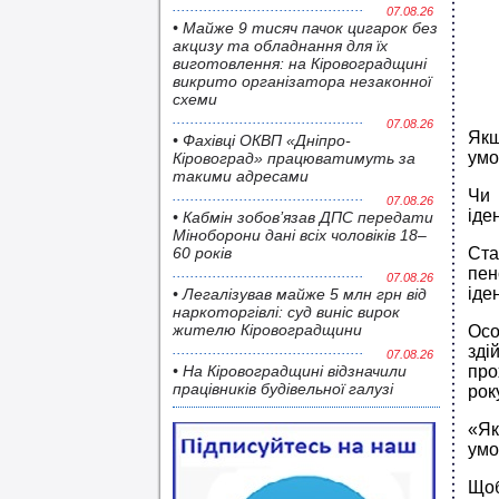
07.08.26
• Майже 9 тисяч пачок цигарок без
акцизу та обладнання для їх
виготовлення: на Кіровоградщині
викрито організатора незаконної
схеми
07.08.26
Якщ
• Фахівці ОКВП «Дніпро-
умо
Кіровоград» працюватимуть за
такими адресами
Чи 
07.08.26
іде
• Кабмін зобов’язав ДПС передати
Міноборони дані всіх чоловіків 18–
60 років
Ста
пен
07.08.26
іде
• Легалізував майже 5 млн грн від
наркоторгівлі: суд виніс вирок
жителю Кіровоградщини
Осо
зді
07.08.26
• На Кіровоградщині відзначили
про
працівників будівельної галузі
року
«Як
умо
Щоб