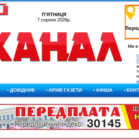
П'ЯТНИЦЯ
7 серпня 2026р.
П
в
т
в
н
• ДОВІДНИК
• АРХІВ ГАЗЕТИ
• АФІША
• КОН