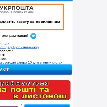
Погода
огода у
Кропивницькому
ологість:
иск:
ітер:
а сьогодні
завтра
10 днів
в інших містах
ТАКТИ