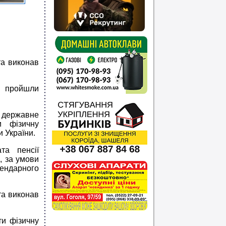
та виконав
і пройшли
 державне
и фізичну
 України.
та пенсії
х, за умови
лендарного
та виконав
ти фізичну