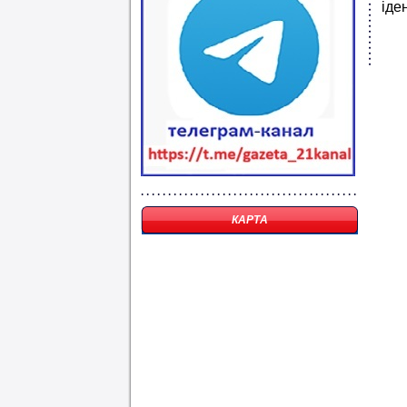
іде
КАРТА