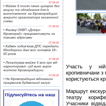
07.08.26
• Майже 9 тисяч пачок цигарок без
акцизу та обладнання для їх
виготовлення: на Кіровоградщині
викрито організатора незаконної
схеми
07.08.26
• Фахівці ОКВП «Дніпро-
Кіровоград» працюватимуть за
такими адресами
07.08.26
• Кабмін зобов’язав ДПС передати
Міноборони дані всіх чоловіків 18–
60 років
07.08.26
• Легалізував майже 5 млн грн від
Участь у ній
наркоторгівлі: суд виніс вирок
жителю Кіровоградщини
кропивничани з 
07.08.26
користуються кр
• На Кіровоградщині відзначили
працівників будівельної галузі
Маршрут екскурс
театру корифе
Учасники відві