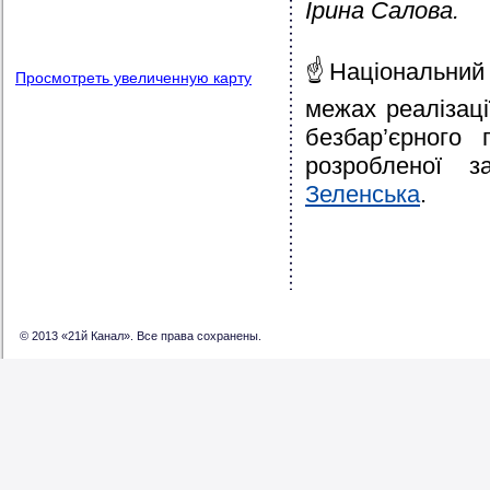
Ірина Салова.
☝️Національний
Просмотреть увеличенную карту
межах реалізаці
безбар’єрного 
розробленої 
Зеленська
.
© 2013 «21й Канал». Все права сохранены.