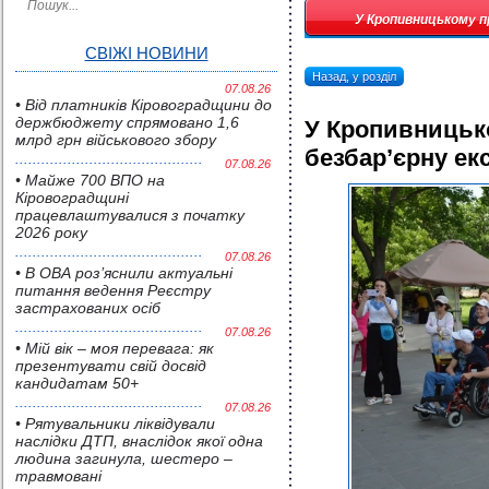
У Кропивницькому п
СВІЖІ НОВИНИ
Назад, у розділ
07.08.26
• Від платників Кіровоградщини до
держбюджету спрямовано 1,6
У Кропивницьк
млрд грн військового збору
безбар’єрну ек
07.08.26
• Майже 700 ВПО на
Кіровоградщині
працевлаштувалися з початку
2026 року
07.08.26
• В ОВА роз’яснили актуальні
питання ведення Реєстру
застрахованих осіб
07.08.26
• Мій вік – моя перевага: як
презентувати свій досвід
кандидатам 50+
07.08.26
• Pятувальники ліквідували
наслідки ДТП, внаслідок якої одна
людина загинула, шестеро –
травмовані