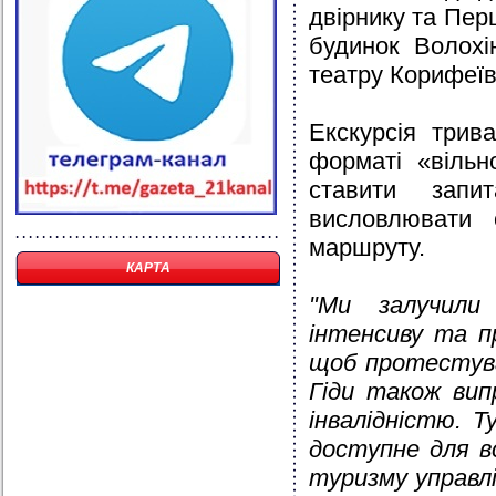
двірнику та Пер
будинок Волохі
театру Корифеїв
Екскурсія трив
форматі «вільн
ставити запи
висловлювати 
маршруту.
КАРТА
"Ми залучили 
інтенсиву та п
щоб протестува
Гіди також вип
інвалідністю. 
доступне для вс
туризму управлі