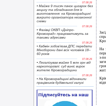
07.08.26
• Майже 9 тисяч пачок цигарок без
акцизу та обладнання для їх
виготовлення: на Кіровоградщині
викрито організатора незаконної
схеми
07.08.26
• Фахівці ОКВП «Дніпро-
Зас
Кіровоград» працюватимуть за
спр
такими адресами
Кро
07.08.26
• Кабмін зобов’язав ДПС передати
На 
Міноборони дані всіх чоловіків 18–
пер
60 років
з-п
07.08.26
заг
• Легалізував майже 5 млн грн від
гро
наркоторгівлі: суд виніс вирок
жителю Кіровоградщини
жит
07.08.26
Крі
• На Кіровоградщині відзначили
від
працівників будівельної галузі