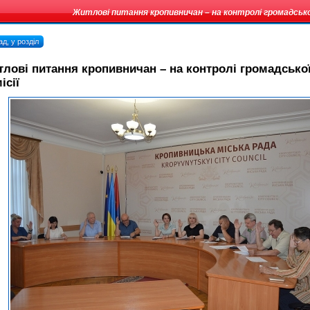
Житлові питання кропивничан – на контролі громадської
д, у розділ
лові питання кропивничан – на контролі громадсько
ісії