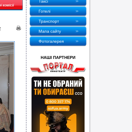
Таксi
 комісії
Готелi
Транспорт
ї
Мапа сайту
Фотогалерея
НАШI ПАРТНЕРИ