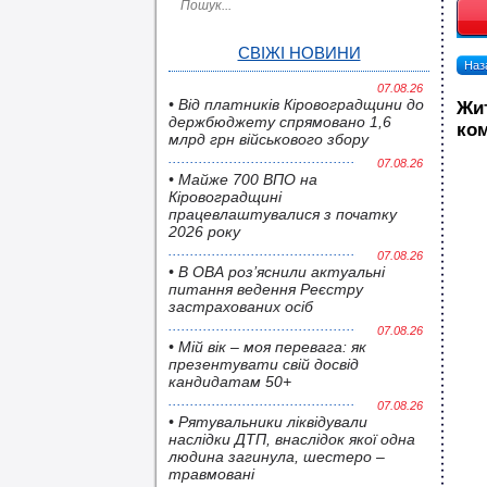
СВІЖІ НОВИНИ
Наза
07.08.26
• Від платників Кіровоградщини до
Жит
держбюджету спрямовано 1,6
ком
млрд грн військового збору
07.08.26
• Майже 700 ВПО на
Кіровоградщині
працевлаштувалися з початку
2026 року
07.08.26
• В ОВА роз’яснили актуальні
питання ведення Реєстру
застрахованих осіб
07.08.26
• Мій вік – моя перевага: як
презентувати свій досвід
кандидатам 50+
07.08.26
• Pятувальники ліквідували
наслідки ДТП, внаслідок якої одна
людина загинула, шестеро –
травмовані