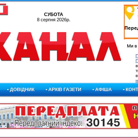
СУБОТА
8 серпня 2026р.
П
в
т
в
н
• ДОВІДНИК
• АРХІВ ГАЗЕТИ
• АФІША
• КОН