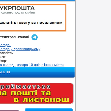
Погода
огода у
Кропивницькому
ологість:
иск:
ітер:
а сьогодні
завтра
10 днів
в інших містах
ТАКТИ