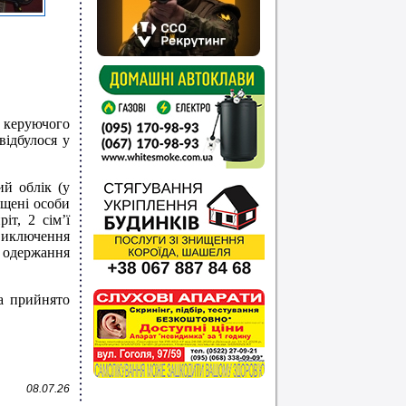
м керуючого
відбулося у
ий облік (у
іщені особи
іт, 2 сім’ї
 виключення
о одержання
а прийнято
08.07.26