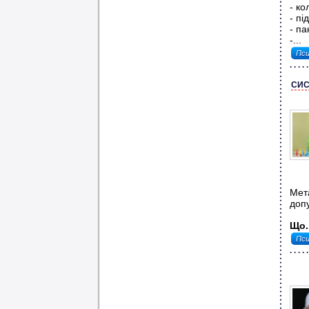
- ко
- пі
- па
-...
Пси
СИС
Мета
допу
Що..
Пси