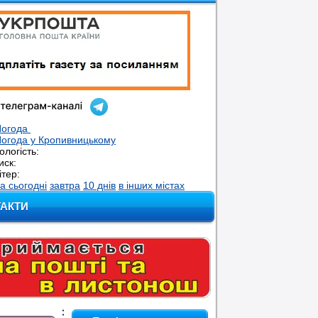
Погода
огода у
Кропивницькому
ологість:
иск:
ітер:
а сьогодні
завтра
10 днів
в інших містах
ТАКТИ