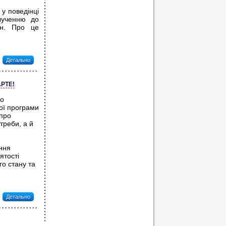
 у поведінці
алученню до
ин. Про це
Детально
РТЕ!
го
кої програми
 про
треби, а й
іння
ятості
го стану та
Детально