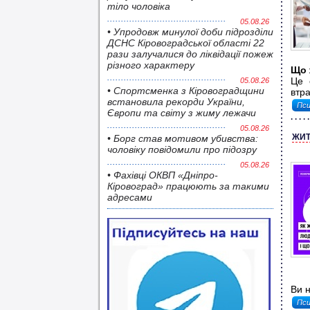
тіло чоловіка
05.08.26
• Упродовж минулої доби підрозділи
ДСНС Кіровоградської області 22
рази залучалися до ліквідації пожеж
різного характеру
Що 
Це 
05.08.26
• Спортсменка з Кіровоградщини
втра
встановила рекорди України,
Пси
Європи та світу з жиму лежачи
05.08.26
ЖИТ
• Борг став мотивом убивства:
чоловіку повідомили про підозру
05.08.26
• Фахівці ОКВП «Дніпро-
Кіровоград» працюють за такими
адресами
Ви н
Пси