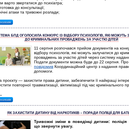
ли варто звертатися до психіатра;
дготовка до консультації;
нічні атаки та тривожні розлади;
хологія
ТЕМА БПД ОГОЛОСИЛА КОНКУРС ІЗ ВІДБОРУ ПСИХОЛОГІВ, ЯКІ МОЖУТЬ
ДО КРИМІНАЛЬНИХ ПРОВАДЖЕНЬ ЗА УЧАСТЮ ДІТЕЙ
11 серпня розпочався прийом документів на конку
відбору психологів, які можуть залучатися до кри
проваджень за участю дітей через систему надан
Подати документи можна буде до 22 серпня. Про
повідом
ив
Координаційний центр з надання прав
допомоги.
 проєкту — захистити права дитини, забезпечити її найкращі інтере
стити повторної травматизації, віктимізації під час кримінального 
.
хологія
ЯК ЗАХИСТИТИ ДИТИНУ ВІД НАРКОТИКІВ – ПОРАДИ ПОЛІЦІЇ ДЛЯ БАТ
Тривожні зміни в поведінці дитини: поліція
що звернути увагу.