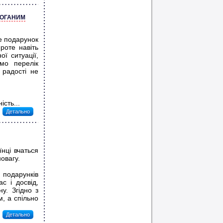
ПОГАНИМ
де подарунок
роте навіть
ї ситуації,
мо перелік
 радості не
сть...
Детально
нці вчаться
овагу.
 подарунків
с і досвід,
у. Згідно з
, а спільно
Детально