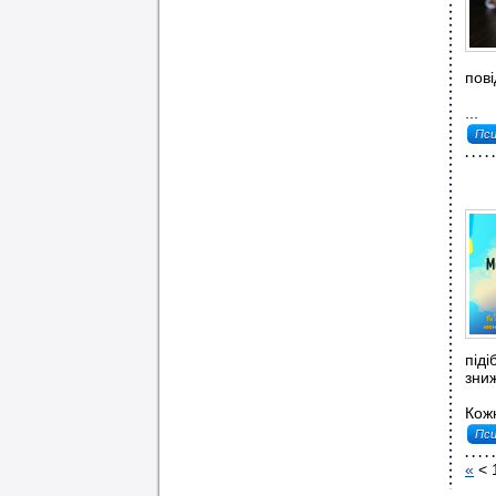
пові
...
Пси
піді
зни
Кожн
Пси
«
<