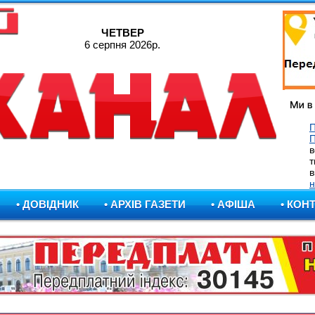
ЧЕТВЕР
6 серпня 2026р.
П
в
т
в
н
• ДОВІДНИК
• АРХІВ ГАЗЕТИ
• АФІША
• КОН