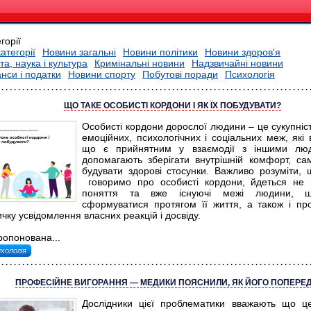
горії
категорії
Новини загальні
Новини політики
Новини здоров'я
та, наука і культура
Кримінальні новини
Надзвичайні новини
нси і податки
Новини спорту
Побутові поради
Психологія
ЩО ТАКЕ ОСОБИСТІ КОРДОНИ І ЯК ЇХ ПОБУДУВАТИ?
Особисті кордони дорослої людини – це сукупніст
емоційних, психологічних і соціальних меж, які 
що є прийнятним у взаємодії з іншими лю
допомагають зберігати внутрішній комфорт, са
будувати здорові стосунки. Важливо розуміти,
говоримо про особисті кордони, йдеться не 
поняття та вже існуючі межі людини, щ
сформуватися протягом її життя, а також і пр
чку усвідомлення власних реакцій і досвіду.
ропонована...
хологія
ПРОФЕСІЙНЕ ВИГОРАННЯ — МЕДИКИ ПОЯСНИЛИ, ЯК ЙОГО ПОПЕРЕ
Дослідники цієї проблематики вважають що ц