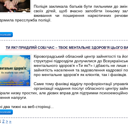
Поліція закликала батьків бути пильними до змін
своїх дітей, щоб вчасно запобігти їхньому з
вживання чи поширення наркотичних речов
домила пресслужба поліції.
хологія
ТИ ЯК? ПРИДІЛЯЙ СОБІ ЧАС – ТВОЄ МЕНТАЛЬНЕ ЗДОРОВ’Я ЦЬОГО ВА
Кіровоградський обласний центр зайнятості та йо
структурні підрозділи долучилися до Всеукраїнсь
ментального здоров’я «Ти як?» і дбають не лише
зайнятість населення та задоволення кадрової по
про ментальне здоров'я як клієнтів, так і фахівців.
Саме тому фахівці відділу профорієнтації управл
організації надання послуг обласного центру зайн
брали низку простих, але дієвих вправ для підтримки психоемоційно
ження напруги.
і два тижні на веб-сторінці...
хологія
1
2
>
»