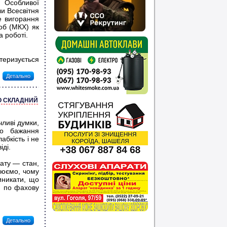
 Особливої
ли Всесвітня
е вигорання
об (МКХ) як
 роботі.
теризується
Детально
О СКЛАДНИЙ
ливі думки,
бо бажання
абкість і не
іді.
ату — стан,
нюємо, чому
иникати, що
я по фахову
Детально