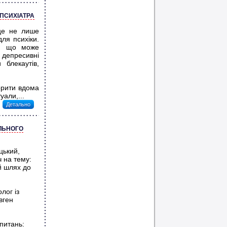
 ПСИХІАТРА
 це не лише
ля психіки.
у, що може
 депресивні
 блекаутів,
орити вдома
уали,...
Детально
АЛЬНОГО
цький,
ч на тему:
й шлях до
лог із
вген
питань: