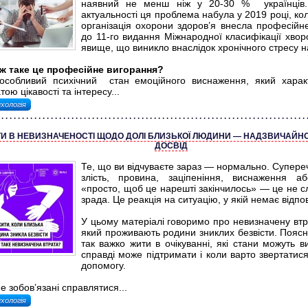
наявний не менш ніж у 20-30 % українців.
актуальності ця проблема набула у 2019 році, ко
організація охорони здоров’я внесла професійн
до 11-го видання Міжнародної класифікації хвор
явище, що виникло внаслідок хронічного стресу на
ж таке це професійне вигорання?
особливий психічний стан емоційного виснаження, який харак
тою цікавості та інтересу...
хологія
И В НЕВИЗНАЧЕНОСТІ ЩОДО ДОЛІ БЛИЗЬКОЇ ЛЮДИНИ — НАДЗВИЧАЙН
ДОСВІД
Те, що ви відчуваєте зараз — нормально. Супереч
злість, провина, заціпеніння, виснаження а
«просто, щоб це нарешті закінчилось» — це не сл
зрада. Це реакція на ситуацію, у якій немає відпов
У цьому матеріалі говоримо про невизначену втр
який проживають родини зниклих безвісти. Пояс
так важко жити в очікуванні, які стани можуть в
справді може підтримати і коли варто звертатис
допомогу.
е зобов’язані справлятися...
хологія