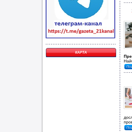
КАРТА
Пре
Найб
Пси
дос
пров
Пси