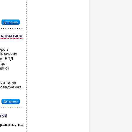
Детально
 ЗАЛУЧАТИСЯ
рс з
мінальних
ня БПД.
 це
ничої
си та не
провадження.
Детально
ЬКІВ
 радить, на