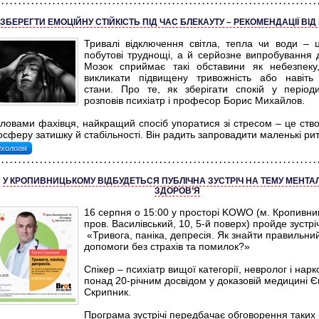
 ЗБЕРЕГТИ ЕМОЦІЙНУ СТІЙКІСТЬ ПІД ЧАС БЛЕКАУТУ – РЕКОМЕНДАЦІЇ ВІД
Тривалі відключення світла, тепла чи води –
побутові труднощі, а й серйозне випробування д
Мозок сприймає такі обставини як небезпек
викликати підвищену тривожність або навіть
стани. Про те, як зберігати спокій у періоди
розповів психіатр і професор Борис Михайлов.
словами фахівця, найкращий спосіб упоратися зі стресом – це ств
сферу затишку й стабільності. Він радить запровадити маленькі рит
хологія
У КРОПИВНИЦЬКОМУ ВІДБУДЕТЬСЯ ПУБЛІЧНА ЗУСТРІЧ НА ТЕМУ МЕНТ
ЗДОРОВ’Я
16 серпня о 15:00 у просторі KOWO (м. Кропивни
пров. Василівський, 10, 5-й поверх) пройде зустрі
«Тривога, паніка, депресія. Як знайти правильни
допомоги без страхів та помилок?»
Спікер – психіатр вищої категорії, невролог і нарко
понад 20-річним досвідом у доказовій медицині Є
Скрипник.
Програма зустрічі передбачає обговорення таких 