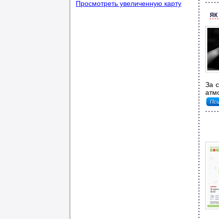
Просмотреть увеличенную карту
ЯК
За 
атмо
Пси