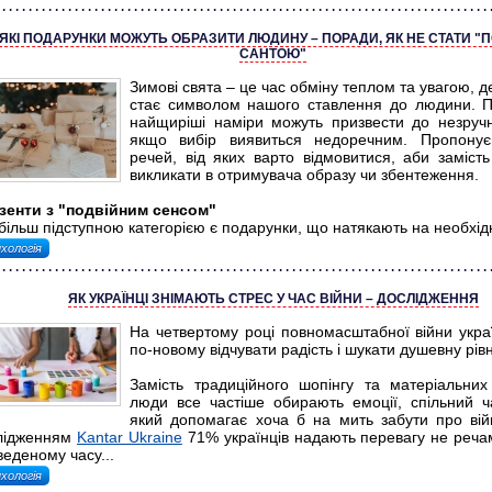
ЯКІ ПОДАРУНКИ МОЖУТЬ ОБРАЗИТИ ЛЮДИНУ – ПОРАДИ, ЯК НЕ СТАТИ "
САНТОЮ"
Зимові свята – це час обміну теплом та увагою, 
стає символом нашого ставлення до людини. П
найщиріші наміри можуть призвести до незручно
якщо вибір виявиться недоречним. Пропонує
речей, від яких варто відмовитися, аби замість
викликати в отримувача образу чи збентеження.
зенти з "подвійним сенсом"
ільш підступною категорією є подарунки, що натякають на необхідні
хологія
ЯК УКРАЇНЦІ ЗНІМАЮТЬ СТРЕС У ЧАС ВІЙНИ – ДОСЛІДЖЕННЯ
На четвертому році повномасштабної війни украї
по-новому відчувати радість і шукати душевну рівн
Замість традиційного шопінгу та матеріальних
люди все частіше обирають емоції, спільний ча
який допомагає хоча б на мить забути про війн
лідженням
Kantar Ukraine
71% українців надають перевагу не речам
еденому часу...
хологія