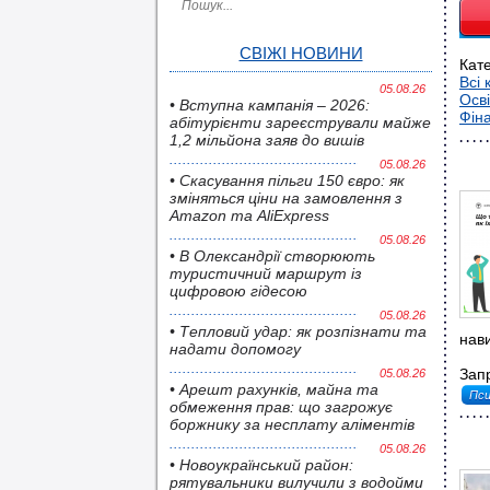
СВІЖІ НОВИНИ
Кате
Всі 
05.08.26
Осві
• Вступна кампанія – 2026:
Фіна
абітурієнти зареєстрували майже
1,2 мільйона заяв до вишів
05.08.26
• Скасування пільги 150 євро: як
зміняться ціни на замовлення з
Amazon та AliExpress
05.08.26
• В Олександрії створюють
туристичний маршрут із
цифровою гідесою
05.08.26
• Тепловий удар: як розпізнати та
нави
надати допомогу
Зап
05.08.26
• Арешт рахунків, майна та
Пси
обмеження прав: що загрожує
боржнику за несплату аліментів
05.08.26
• Новоукраїнський район:
рятувальники вилучили з водойми