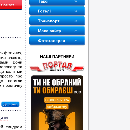
Таксi
Новини
Готелi
Транспорт
Мапа сайту
Фотогалерея
ь фізичних,
НАШI ПАРТНЕРИ
визначають,
дьми. Вони
моповагу та
 що коли ми
просто про
о встигли
о практичну
Детально
ДИТИ
ей синдром