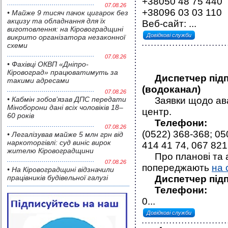
+38050 48 75 440
07.08.26
+38096 03 03 110
• Майже 9 тисяч пачок цигарок без
акцизу та обладнання для їх
Веб-сайт: ...
виготовлення: на Кіровоградщині
Довідкові служби
викрито організатора незаконної
схеми
07.08.26
• Фахівці ОКВП «Дніпро-
Кіровоград» працюватимуть за
Диспетчер під
такими адресами
(водоканал)
07.08.26
• Кабмін зобов’язав ДПС передати
Заявки щодо авар
Міноборони дані всіх чоловіків 18–
центр.
60 років
Телефони:
07.08.26
(0522) 368-368; 05
• Легалізував майже 5 млн грн від
наркоторгівлі: суд виніс вирок
414 41 74, 067 821
жителю Кіровоградщини
Про планові та ав
07.08.26
попереджають
на 
• На Кіровоградщині відзначили
працівників будівельної галузі
Диспетчер під
Телефони:
0...
Довідкові служби