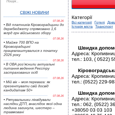
СВІЖІ НОВИНИ
Категорії
07.08.26
Всі категорії
Готелі
Дові
• Від платників Кіровоградщини до
Історія міста
Транспорт
держбюджету спрямовано 1,6
млрд грн військового збору
07.08.26
• Майже 700 ВПО на
Кіровоградщині
Швидка допомога
працевлаштувалися з початку
Адреса: Кропивниць
2026 року
тел.: 103, ( 0522) 
07.08.26
• В ОВА роз’яснили актуальні
питання ведення Реєстру
Кіровоградська 
застрахованих осіб
Адреса: Кропивниц
07.08.26
тел.: (0522) 229-9
• Мій вік – моя перевага: як
презентувати свій досвід
кандидатам 50+
Швидка допомо
07.08.26
Адреса: Кропивниц
• Pятувальники ліквідували
наслідки ДТП, внаслідок якої одна
тел.: 062, (0522) 3
людина загинула, шестеро –
+38050 03 03 103
травмовані