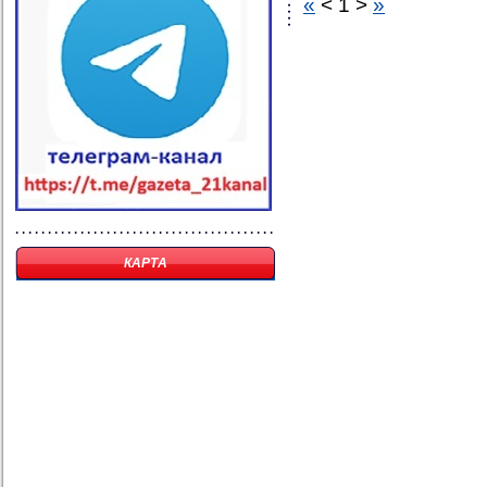
«
<
1
>
»
КАРТА