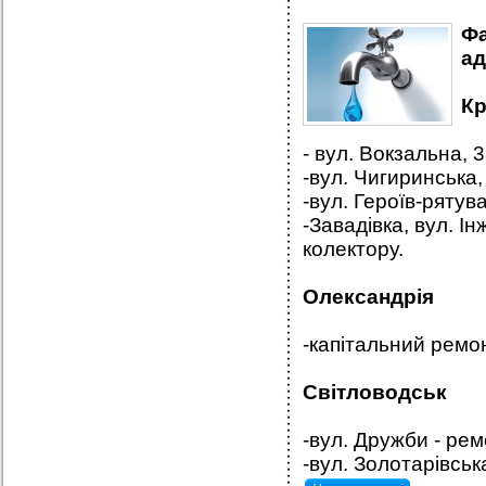
Фа
ад
К
-
вул. Вокзальна, 3
-вул. Чигиринська,
-вул. Героїв-рятув
-Завадівка, вул. І
колектору.
Олександрія
-капітальний ремон
Світловодськ
-вул. Дружби - рем
-вул. Золотарівськ