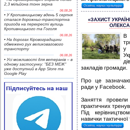
2,3 мільйона тонн зерна
Освіта, наука і культура
06.08.26
• У Кропивницькому вдень 5 серпня
«ЗАХИСТ УКРАЇН
сталася дорожньо-транспортна
пригода на перехресті вулиць
ОЛЕКСА
Кропивницького та Гоголя
В 
06.08.26
• На дорогах Кіровоградщини
тр
обмежено рух великовагового
у 
транспорту
Ук
06.08.26
• Усі можливості для ветеранів – в
ді
одному застосунку: "БЕЗ МЕЖ"
закладів громади.
уже доступний в App Store та
Google Play
Про це зазначают
ради у Facebook.
Заняття провел
практичних тренув
Під керівництвом
навички тактичної т
Освіта, наука і культура