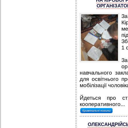
НА КІРОВОГ
ОРГАНІЗАТО
За
Кі
ме
пі
Зб
1 
За
о
навчального закл
для освітнього п
мобілізації чоловік
Йдеться про ст
кооперативного...
Кримінальні новини
ОЛЕКСАНДРІЙСЬ