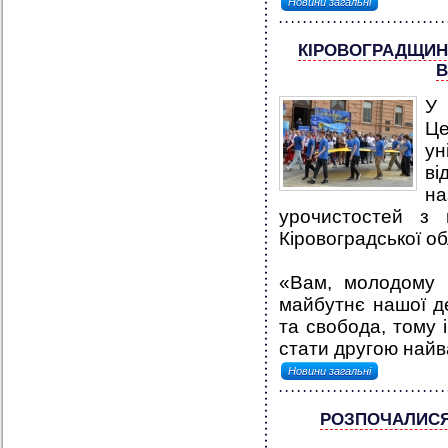
Новини загальні
КІРОВОГРАДЩИН
В
У
Ц
ун
ві
на
урочистостей з
Кіровоградської о
«Вам, молодому п
майбутнє нашої д
та свобода, тому 
стати другою найв
Новини загальні
РОЗПОЧАЛИСЯ