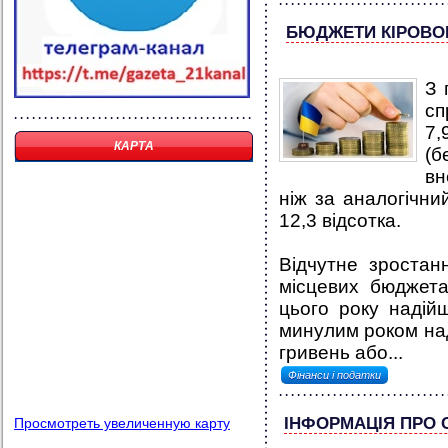
БЮДЖЕТИ КІРОВО
З 
сп
7,
КАРТА
(
вн
ніж за аналогічни
12,3 відсотка.
Відчутне зростан
місцевих бюджета
цього року надійш
минулим роком на
гривень або...
Фінанси і податки
ІНФОРМАЦІЯ ПРО 
Просмотреть увеличенную карту