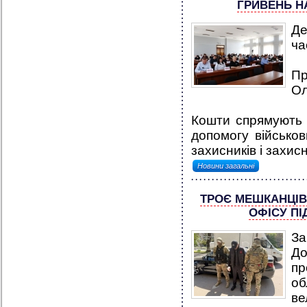
ГРИВЕНЬ Н
Де
ча
П
Ол
Кошти спрямують 
допомогу військо
захисників і захис
Новини загальні
ТРОЄ МЕШКАНЦІВ
ОФІСУ П
За
До
пр
об
ве