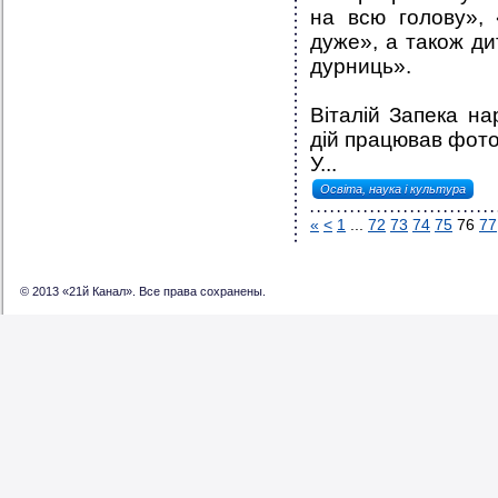
на всю голову», 
дуже», а також дит
дурниць».
Віталій Запека на
дій працював фот
У...
Освіта, наука і культура
«
<
1
...
72
73
74
75
76
77
© 2013 «21й Канал». Все права сохранены.