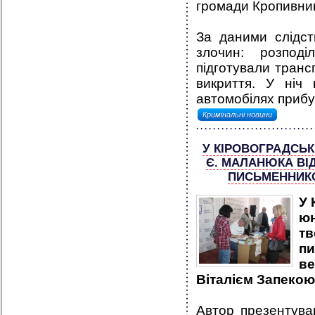
громади Кропивниц
За даними слідст
злочин: розпод
підготували транс
викриття. У ніч
автомобілях прибул
Кримінальні новини
У КІРОВОГРАДСЬК
Є. МАЛАНЮКА ВІД
ПИСЬМЕННИКО
У 
ю
т
п
ве
Віталієм Запекою
Автор презентува