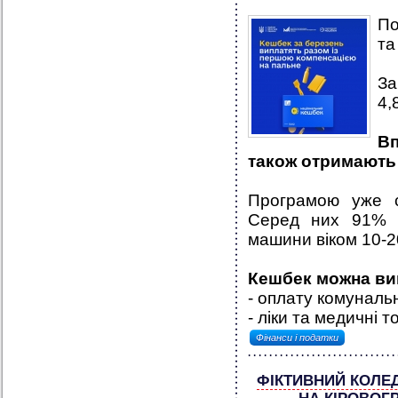
По
та
За
4,
Вп
також отримають 
Програмою уже с
Серед них 91% –
машини віком 10-20
Кешбек можна ви
- оплату комуналь
- ліки та медичні т
Фінанси і податки
ФІКТИВНИЙ КОЛЕД