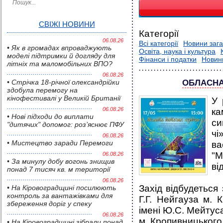
СВІЖІ НОВИНИ
Категорії
06.08.26
Всі категорії
Новини зага
• Як в громадах впроваджують
Освіта, наука і культура
моделі підтримки й догляду для
Фінанси і податки
Новин
літніх та маломобільних ВПО?
06.08.26
• Стрічка 18-річної олександрійки
ОБЛАСНА
здобула перемогу на
кінофестивалі у Великій Британії
У 
06.08.26
• Нові підходи до виплати
си
"дитячих" допомог: роз’яснює ПФУ
чі
06.08.26
• Мистецтво заради Перемоги
в
"
06.08.26
• За минулу добу вогонь знищив
ві
понад 7 тисяч кв. м території
06.08.26
Захід відбудеться
• На Кіровоградщині посилюють
контроль за вантажівками для
Г.Г. Нейгауза м.
збереження доріг у спеку
імені Ю.С. Мейтус
06.08.26
м. Кропивницького,
• На Кіровоградщині зібрали понад