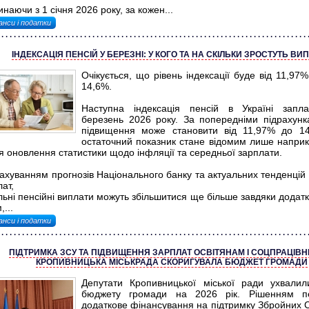
наючи з 1 січня 2026 року, за кожен...
анси і податки
ІНДЕКСАЦІЯ ПЕНСІЙ У БЕРЕЗНІ: У КОГО ТА НА СКІЛЬКИ ЗРОСТУТЬ ВИ
Очікується, що рівень індексації буде від 11,97
14,6%.
Наступна індексація пенсій в Україні запл
березень 2026 року. За попередніми підрахунк
підвищення може становити від 11,97% до 14
остаточний показник стане відомим лише наприкі
я оновлення статистики щодо інфляції та середньої зарплати.
ахуванням прогнозів Національного банку та актуальних тенденцій 
ат,
льні пенсійні виплати можуть збільшитися ще більше завдяки додат
,...
анси і податки
ПІДТРИМКА ЗСУ ТА ПІДВИЩЕННЯ ЗАРПЛАТ ОСВІТЯНАМ І СОЦПРАЦІВН
КРОПИВНИЦЬКА МІСЬКРАДА СКОРИГУВАЛА БЮДЖЕТ ГРОМАДИ
Депутати Кропивницької міської ради ухвали
бюджету громади на 2026 рік. Рішенням п
додаткове фінансування на підтримку Збройних С