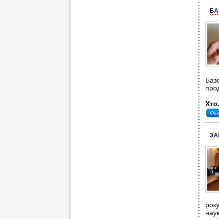
БА
Баз
про
Хто.
Фін
ЗА
рок
наук