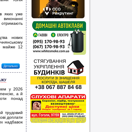
в яких уже
 виконанні
і отримають
цтва нових
мічнянському
о майже 12
Детально
АЖУ
ажем у 2026
пенсію, а й
боти понад
ий трудовий
кові доплати
их надбавок