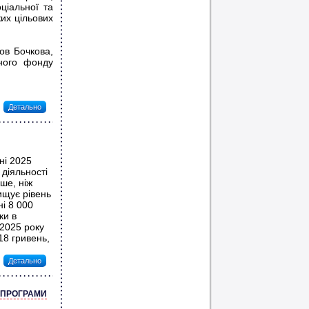
ціальної та
ких цільових
ов Бочкова,
ьного фонду
Детально
ні 2025
 діяльності
ше, ніж
ищує рівень
ні 8 000
ки в
 2025 року
18 гривень,
Детально
Ї ПРОГРАМИ