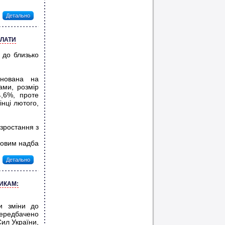
Детально
ПЛАТИ
% до близько
анована на
ами, розмір
,6%, проте
нці лютого,
зростання з
ковим надба
Детально
ИКАМ:
ли зміни до
ередбачено
ил України,