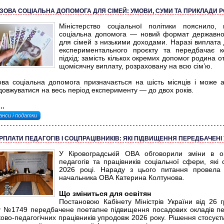
ЗОВА СОЦІАЛЬНА ДОПОМОГА ДЛЯ СІМЕЙ: УМОВИ, СУМИ ТА ПРИКЛАДИ 
Міністерство соціальної політики пояснило,
соціальна допомога — новий формат державно
для сімей з низькими доходами. Наразі виплата 
експериментального проєкту та передбачає к
підхід: замість кількох окремих допомог родина 
щомісячну виплату, розраховану на всю сім’ю.
ова соціальна допомога призначається на шість місяців і може 
довжуватися на весь період експерименту — до двох років.
..
анси і податки
РПЛАТИ ПЕДАГОГІВ І СОЦПРАЦІВНИКІВ: ЯКІ ПІДВИЩЕННЯ ПЕРЕДБАЧЕНІ У
У Кіровоградській ОВА обговорили зміни в о
педагогів та працівників соціальної сфери, які 
2026 році. Нараду з цього питання провела 
начальника ОВА Катерина Колтунова.
Що зміниться для освітян
Постановою Кабінету Міністрів України від 26 
у №1749 передбачене поетапне підвищення посадових окладів пед
ово-педагогічних працівників упродовж 2026 року. Рішення стосуєт