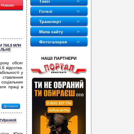
Таксi
Новини
Готелi
Транспорт
Мапа сайту
Фотогалерея
 766,9 МЛН
АЛЬНЕ
НАШI ПАРТНЕРИ
року обсяг
,6 відсотка.
більності у
 ставлення
соціальних
ати праці в
Детально
ШТУВАННЯ
раїни Юлія