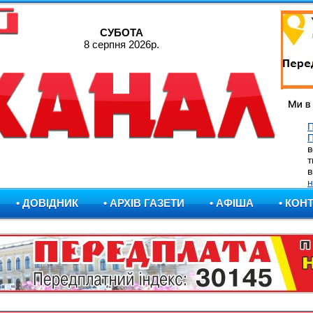
СУБОТА
8 серпня 2026р.
П
в
т
в
н
• ДОВІДНИК
• АРХІВ ГАЗЕТИ
• АФІША
• КОН