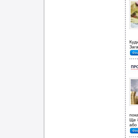
Куди
Зага
Фін
ПРО
пок
Ще 
або 
Фін