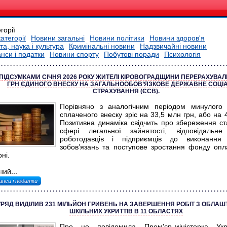
горії
категорії
Новини загальні
Новини політики
Новини здоров'я
та, наука і культура
Кримінальні новини
Надзвичайні новини
нси і податки
Новини спорту
Побутові поради
Психологія
ПІДСУМКАМИ СІЧНЯ 2026 РОКУ ЖИТЕЛІ КІРОВОГРАДЩИНИ ПЕРЕРАХУВАЛИ
ГРН ЄДИНОГО ВНЕСКУ НА ЗАГАЛЬНООБОВ’ЯЗКОВЕ ДЕРЖАВНЕ СОЦІ
СТРАХУВАННЯ (ЄСВ).
Порівняно з аналогічним періодом минулого 
сплаченого внеску зріс на 33,5 млн грн, або на 4
Позитивна динаміка свідчить про збереження ста
сфері легальної зайнятості, відповідальне
роботодавців і підприємців до виконання 
зобов’язань та поступове зростання фонду опл
оні.
ий...
анси і податки
УРЯД ВИДІЛИВ 231 МІЛЬЙОН ГРИВЕНЬ НА ЗАВЕРШЕННЯ РОБІТ З ОБЛА
ШКІЛЬНИХ УКРИТТІВ В 11 ОБЛАСТЯХ
Про це повідомила Прем'єр-міністерка Ук