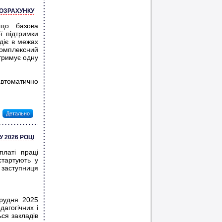
РОЗРАХУНКУ
 що базова
ї підтримки
діє в межах
омплексний
отримує одну
автоматично
Детально
 2026 РОЦІ
платі праці
стартують у
заступниця
грудня 2025
агогічних і
ься закладів