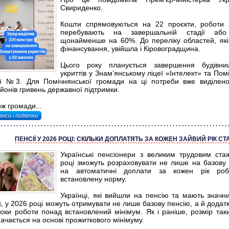
Свириденко.
Кошти спрямовуються на 22 проєкти, роботи 
перебувають на завершальній стадії або
щонайменше на 60%. До переліку областей, як
фінансування, увійшла і Кіровоградщина.
Цього року планується завершення будівни
укриттів у Знам’янському ліцеї «Інтелект» та По
еї №3. Для Помічнянської громади на ці потреби вже виділен
йонів гривень державної підтримки.
ж громади...
анси і податки
ПЕНСІЇ У 2026 РОЦІ: СКІЛЬКИ ДОПЛАТЯТЬ ЗА КОЖЕН ЗАЙВИЙ РІК СТ
Українські пенсіонери з великим трудовим ст
році зможуть розраховувати не лише на базову 
на автоматичні доплати за кожен рік ро
встановлену норму.
Українці, які вийшли на пенсію та мають значн
, у 2026 році можуть отримувати не лише базову пенсію, а й додат
роки роботи понад встановлений мінімум. Як і раніше, розмір так
ачається на основі прожиткового мінімуму.