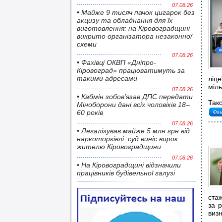
07.08.26
• Майже 9 тисяч пачок цигарок без
акцизу та обладнання для їх
виготовлення: на Кіровоградщині
викрито організатора незаконної
схеми
07.08.26
• Фахівці ОКВП «Дніпро-
Кіровоград» працюватимуть за
такими адресами
ліц
міль
07.08.26
• Кабмін зобов’язав ДПС передати
Тако
Міноборони дані всіх чоловіків 18–
60 років
Фін
07.08.26
• Легалізував майже 5 млн грн від
наркоторгівлі: суд виніс вирок
жителю Кіровоградщини
07.08.26
• На Кіровоградщині відзначили
працівників будівельної галузі
стаж
за 
визн