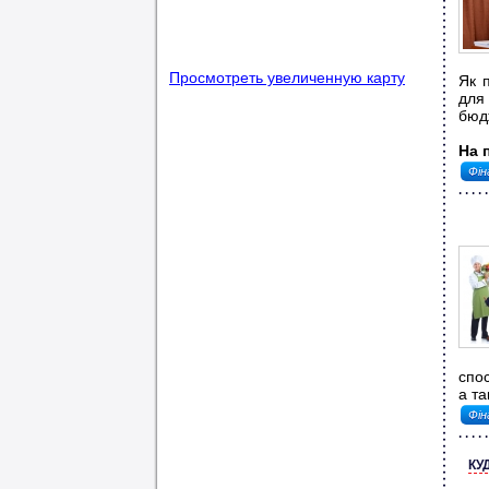
Просмотреть увеличенную карту
Як 
для
бюдж
На 
Фін
спос
а та
Фін
КУ