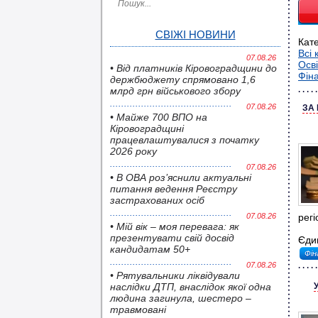
СВІЖІ НОВИНИ
Кате
Всі 
07.08.26
Осві
• Від платників Кіровоградщини до
Фіна
держбюджету спрямовано 1,6
млрд грн військового збору
07.08.26
ЗА 
• Майже 700 ВПО на
Кіровоградщині
працевлаштувалися з початку
2026 року
07.08.26
• В ОВА роз’яснили актуальні
питання ведення Реєстру
застрахованих осіб
07.08.26
регі
• Мій вік – моя перевага: як
презентувати свій досвід
Єдин
кандидатам 50+
Фін
07.08.26
• Pятувальники ліквідували
наслідки ДТП, внаслідок якої одна
людина загинула, шестеро –
травмовані