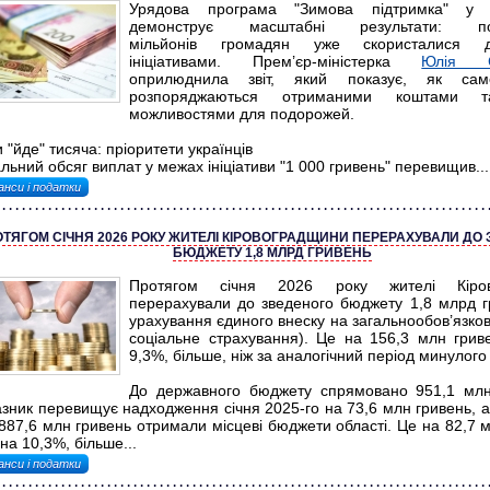
Урядова програма "Зимова підтримка" у 
демонструє масштабні результати: 
мільйонів громадян уже скористалися д
ініціативами. Прем’єр-міністерка
Юлія С
оприлюднила звіт, який показує, як сам
розпоряджаються отриманими коштами 
можливостями для подорожей.
 "йде" тисяча: пріоритети українців
льний обсяг виплат у межах ініціативи "1 000 гривень" перевищив...
анси і податки
ТЯГОМ СІЧНЯ 2026 РОКУ ЖИТЕЛІ КІРОВОГРАДЩИНИ ПЕРЕРАХУВАЛИ ДО
БЮДЖЕТУ 1,8 МЛРД ГРИВЕНЬ
Протягом січня 2026 року жителі Кіров
перерахували до зведеного бюджету 1,8 млрд г
урахування єдиного внеску на загальнообов’язко
соціальне страхування). Це на 156,3 млн грив
9,3%, більше, ніж за аналогічний період минулого 
До державного бюджету спрямовано 951,1 млн
азник перевищує надходження січня 2025-го на 73,6 млн гривень, а
887,6 млн гривень отримали місцеві бюджети області. Це на 82,7 м
на 10,3%, більше...
анси і податки