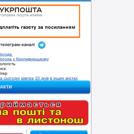
Погода
огода у
Кропивницькому
ологість:
иск:
ітер:
а сьогодні
завтра
10 днів
в інших містах
ТАКТИ