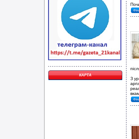
Почи
Фін
післ
КАРТА
З ур
арпл
реа
вкам
Фін