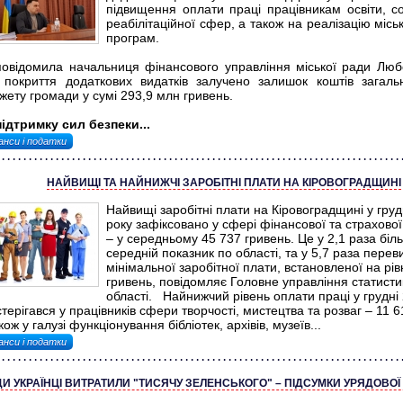
підвищення оплати праці працівникам освіти, со
реабілітаційної сфер, а також на реалізацію місь
програм.
повідомила начальниця фінансового управління міської ради Люб
 покриття додаткових видатків залучено залишок коштів загал
ету громади у сумі 293,9 млн гривень.
підтримку сил безпеки...
анси і податки
НАЙВИЩІ ТА НАЙНИЖЧІ ЗАРОБІТНІ ПЛАТИ НА КІРОВОГРАДЩИНІ
Найвищі заробітні плати на Кіровоградщині у груд
року зафіксовано у сфері фінансової та страхової
– у середньому 45 737 гривень. Це у 2,1 раза біль
середній показник по області, та у 5,7 раза перев
мінімальної заробітної плати, встановленої на рів
гривень, повідомляє Головне управління статисти
області. Найнижчий рівень оплати праці у грудні
терігався у працівників сфери творчості, мистецтва та розваг – 11 6
кож у галузі функціонування бібліотек, архівів, музеїв...
анси і податки
ДИ УКРАЇНЦІ ВИТРАТИЛИ "ТИСЯЧУ ЗЕЛЕНСЬКОГО" – ПІДСУМКИ УРЯДОВО