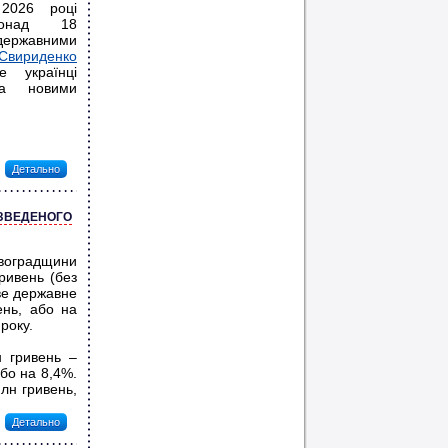
2026 році
понад 18
ержавними
вириденко
е українці
та новими
Детально
 ЗВЕДЕНОГО
оградщини
ривень (без
ве державне
ень, або на
року.
 гривень –
бо на 8,4%.
лн гривень,
Детально