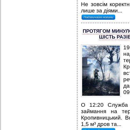
Не зовсім коректн
лише за діями...
Надзвичайні новини
ПРОТЯГОМ МИНУЛ
ШІСТЬ РАЗІ
19
н
т
Кр
вс
ре
да
09
О 12:20 Служба 
займання на тер
Кропивницький. В
1,5 м³ дров та...