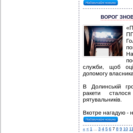
Надзвичайні новини
ВОРОГ ЗНОВ
«П
ПП
Г
п
Н
по
служби, щоб оц
допомогу власник
В Долинській гро
ракети сталос
рятувальників.
Вкотре нагадую - н
Надзвичайні новини
«
<
1
...
3
4
5
6
7
8
9
10
1