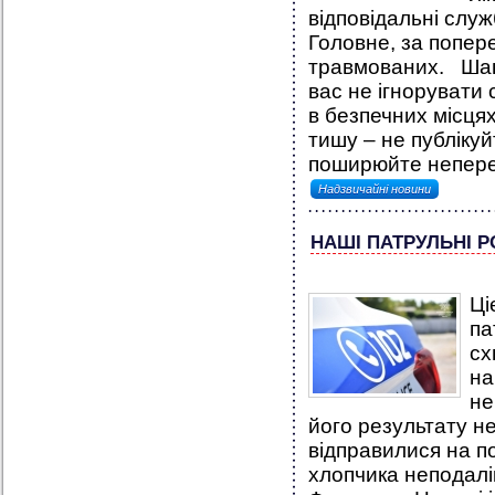
відповідальні слу
Головне, за попер
травмованих. Шано
вас не ігнорувати
в безпечних місця
тишу – не публікуй
поширюйте неперев
Надзвичайні новини
НАШІ ПАТРУЛЬНІ 
Ці
па
сх
на
не
його результату н
відправилися на 
хлопчика неподалік