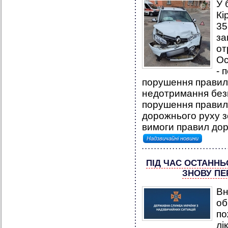
У 
Кі
35
за
от
Ос
- 
порушення правил 
недотримання безп
порушення правил 
дорожнього руху з
вимоги правил дор
Надзвичайні новини
ПІД ЧАС ОСТАННЬ
ЗНОВУ ПЕ
Вн
об
по
лі