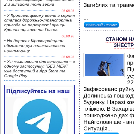
2,3 мільйона тонн зерна
Загиблих та трав
06.08.26
• У Кропивницькому вдень 5 серпня
...
сталася дорожньо-транспортна
пригода на перехресті вулиць
Надзвичайні новини
Кропивницького та Гоголя
06.08.26
СТАНОМ Н
• На дорогах Кіровоградщини
ЗНЕСТР
обмежено рух великовагового
транспорту
Фа
06.08.26
• Усі можливості для ветеранів – в
пр
одному застосунку: "БЕЗ МЕЖ"
Пі
уже доступний в App Store та
ус
Google Play
22
Зафіксовано руйнув
Долинська пошкод
будинку. Наразі к
плівкою. В Захарів
пошкоджено дах фі
Найголовніше - вн
Ситуація...