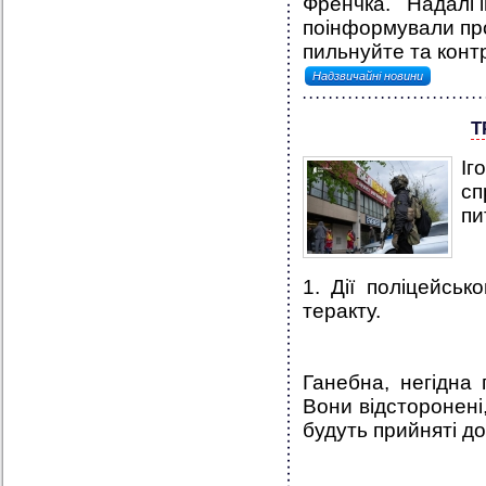
Френчка. Надалі ін
поінформували про
пильнуйте та контр
Надзвичайні новини
Т
Іг
с
пи
1. Дії поліцейськ
теракту.
Ганебна, негідна 
Вони відсторонені
будуть прийняті до