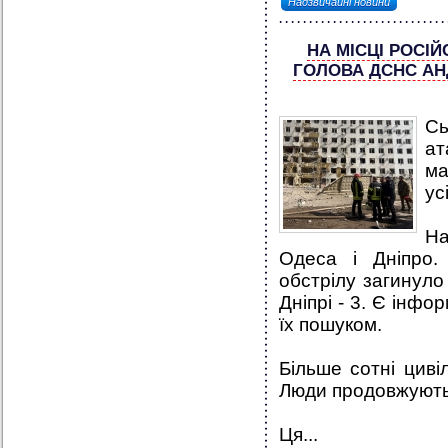
Надзвичайні новини
НА МІСЦІ РОСІ
ГОЛОВА ДСНС АН
Сь
ат
ма
ус
На
Одеса і Дніпро. 
обстрілу загинуло
Дніпрі - 3. Є інфо
їх пошуком.
Більше сотні циві
Люди продовжують
Ця...