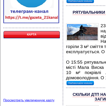
Надзвичайні новини
РЯТУВАЛЬНИКИ 
23
н
КАРТА
ві
На
горіли 3 м² сміття 
експлуатується. О 
О 15:55 рятуваль
місті Мала Виска 
10 м² покрівлі 
домоволодіння. О 1
Надзвичайні новини
СКІЛЬКИ ДТП Н
ЗАГИ
Просмотреть увеличенную карту