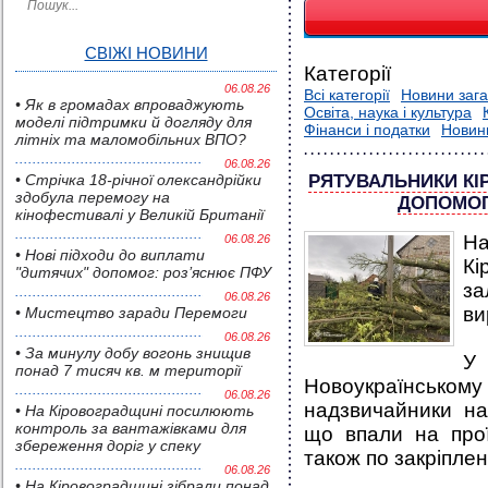
СВІЖІ НОВИНИ
Категорії
06.08.26
Всі категорії
Новини зага
• Як в громадах впроваджують
Освіта, наука і культура
моделі підтримки й догляду для
Фінанси і податки
Новин
літніх та маломобільних ВПО?
06.08.26
• Стрічка 18-річної олександрійки
РЯТУВАЛЬНИКИ К
здобула перемогу на
ДОПОМОГУ
кінофестивалі у Великій Британії
Н
06.08.26
• Нові підходи до виплати
К
"дитячих" допомог: роз’яснює ПФУ
за
06.08.26
ви
• Мистецтво заради Перемоги
06.08.26
• За минулу добу вогонь знищив
У 
понад 7 тисяч кв. м території
Новоукраїнсь
06.08.26
надзвичайники н
• На Кіровоградщині посилюють
контроль за вантажівками для
що впали на прої
збереження доріг у спеку
також по закріпле
06.08.26
• На Кіровоградщині зібрали понад