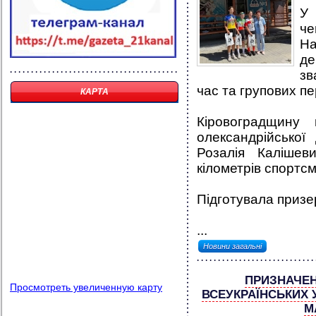
У 
че
На
д
зв
час та групових пе
КАРТА
Кіровоградщину
олександрійсько
Розалія Калішев
кілометрів спортсм
Підготувала призе
...
Новини загальні
ПРИЗНАЧЕ
Просмотреть увеличенную карту
ВСЕУКРАЇНСЬКИХ 
М