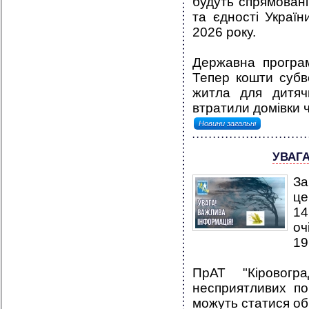
будуть спрямовані 
та єдності Украї
2026 року.
Державна програ
Тепер кошти субв
житла для дитячи
втратили домівки ч
Новини загальні
УВАГ
За
це
14
оч
19
ПрАТ "Кіровогр
несприятливих по
можуть статися об