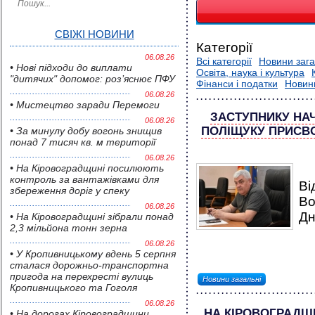
СВІЖІ НОВИНИ
Категорії
06.08.26
Всі категорії
Новини зага
• Нові підходи до виплати
Освіта, наука і культура
"дитячих" допомог: роз’яснює ПФУ
Фінанси і податки
Новин
06.08.26
• Мистецтво заради Перемоги
ЗАСТУПНИКУ НА
06.08.26
ПОЛІЩУКУ ПРИСВ
• За минулу добу вогонь знищив
понад 7 тисяч кв. м території
06.08.26
• На Кіровоградщині посилюють
контроль за вантажівками для
Ві
збереження доріг у спеку
Во
06.08.26
Дн
• На Кіровоградщині зібрали понад
2,3 мільйона тонн зерна
06.08.26
• У Кропивницькому вдень 5 серпня
сталася дорожньо-транспортна
пригода на перехресті вулиць
Новини загальні
Кропивницького та Гоголя
06.08.26
НА КІРОВОГРАДЩ
• На дорогах Кіровоградщини