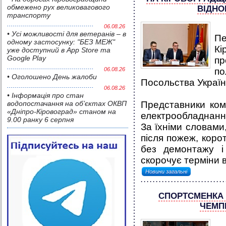
обмежено рух великовагового
ВІДНО
транспорту
06.08.26
• Усі можливості для ветеранів – в
П
одному застосунку: "БЕЗ МЕЖ"
К
уже доступний в App Store та
Google Play
пр
06.08.26
по
• Оголошено День жалоби
Посольства Україн
06.08.26
• Інформація про стан
водопостачання на об’єктах ОКВП
Представники ком
«Дніпро-Кіровоград» станом на
електрообладнання
9.00 ранку 6 серпня
За їхніми словами
після пожеж, коро
без демонтажу і
скорочує терміни в
Новини загальні
СПОРТСМЕНКА 
ЧЕМПІ