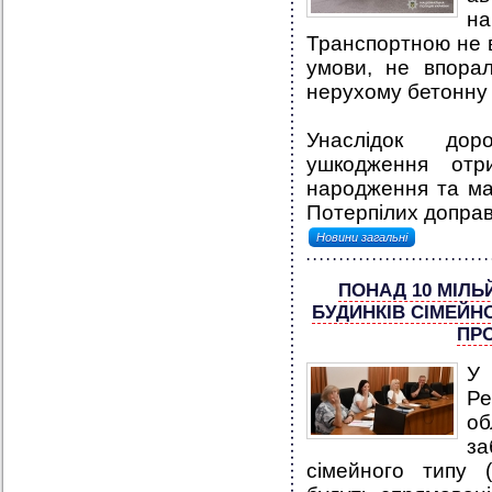
н
Транспортною не 
умови, не впорал
нерухому бетонну
Унаслідок доро
ушкодження отр
народження та ма
Потерпілих доправ
Новини загальні
ПОНАД 10 МІЛЬ
БУДИНКІВ СІМЕЙН
ПР
У 
Ре
о
за
сімейного типу 