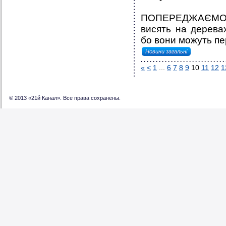
ПОПЕРЕДЖАЄМО! О
висять на деревах
бо вони можуть пер
Новини загальні
«
<
1
...
6
7
8
9
10
11
12
1
© 2013 «21й Канал». Все права сохранены.