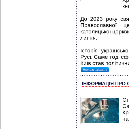
кн
До 2023 року свя
Православної ц
католицької церкв
липня.
Історія українськ
Русі. Саме тоді с
Київ став політичн
Новини загальні
ІНФОРМАЦІЯ ПРО 
C
Св
К
на