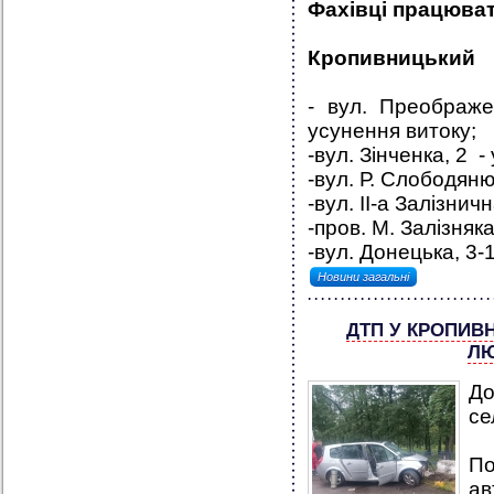
Фахівці працюват
Кропивницький
-
вул. Преображе
усунення витоку;
-вул. Зінченка, 2 -
-вул. Р. Слободяню
-вул. ІІ-а Залізнич
-пров. М. Залізняк
-вул. Донецька, 3-1
Новини загальні
ДТП У КРОПИВ
ЛЮ
До
се
П
ав