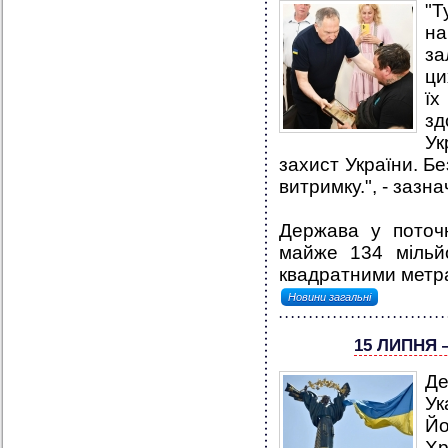
"Т
н
за
ци
їх
зд
Ук
захист України. Бе
витримку.", - зазн
Держава у поточ
майже 134 мільй
квадратними метра
Новини загальні
15 ЛИПНЯ 
Де
Ук
Й
Хр