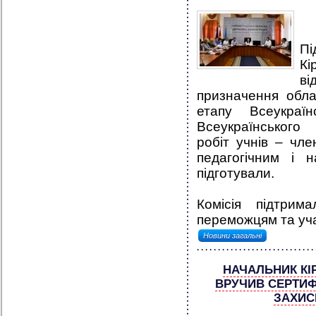
Пі
Кі
ві
призначення обла
етапу Всеукраїн
Всеукраїнського 
робіт учнів – чле
педагогічним і н
підготували.
Комісія підтри
переможцям та учас
Новини загальні
НАЧАЛЬНИК КІ
ВРУЧИВ СЕРТИФ
ЗАХИС