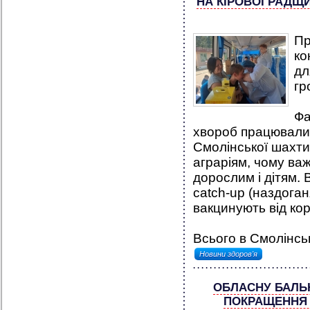
НА КІРОВОГРАДЩИН
Пр
ко
дл
гр
Фа
хвороб працювали 
Смолінської шахти
аграріям, чому ва
дорослим і дітям. 
catch-up (наздоган
вакцинують від кор
Всього в Смолінськ
Новини здоров'я
ОБЛАСНУ БАЛЬ
ПОКРАЩЕННЯ 