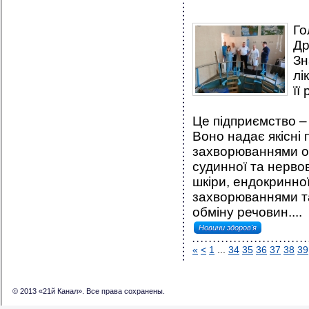
Го
Др
Зн
лі
її
Це підприємство –
Воно надає якісні п
захворюваннями оп
судинної та нерво
шкіри, ендокринної
захворюваннями т
обміну речовин....
Новини здоров'я
«
<
1
...
34
35
36
37
38
39
© 2013 «21й Канал». Все права сохранены.