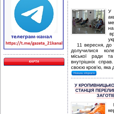
У 
ак
ме
на
вр
ук
11 вересня, до та
долучилися колек
міської ради та
внутрішніх спра
КАРТА
своєю кров’ю, яка 
Новини здоров'я
У КРОПИВНИЦЬКО
СТАНЦІЯ ПЕРЕЛИ
ЗАГОТІ
Пр
ке