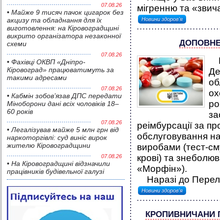
07.08.26
мігренню та «звич
• Майже 9 тисяч пачок цигарок без
акцизу та обладнання для їх
Новини здоров'я
виготовлення: на Кіровоградщині
викрито організатора незаконної
ДОПОВНЕ
схеми
07.08.26
Го
• Фахівці ОКВП «Дніпро-
Кіровоград» працюватимуть за
Де
такими адресами
об
07.08.26
ох
• Кабмін зобов’язав ДПС передати
ро
Міноборони дані всіх чоловіків 18–
60 років
за
07.08.26
реімбурсації за п
• Легалізував майже 5 млн грн від
обслуговування н
наркоторгівлі: суд виніс вирок
жителю Кіровоградщини
виробами (тест-см
крові) та знеболю
07.08.26
• На Кіровоградщині відзначили
«Морфін»).
працівників будівельної галузі
Наразі до Переліку
Новини здоров'я
КРОПИВНИЧАНИ 