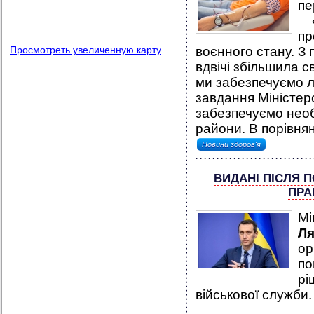
пе
«Д
пр
Просмотреть увеличенную карту
воєнного стану. З 
вдвічі збільшила с
ми забезпечуємо лі
завдання Міністер
забезпечуємо необ
райони. В порівнян
Новини здоров'я
ВИДАНІ ПІСЛЯ 
ПРА
Мі
Л
ор
по
рі
військової служби.