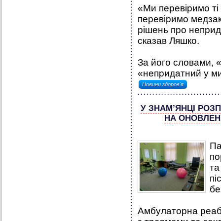
«Ми перевіримо ті
перевіримо медзак
рішень про неприд
сказав Ляшко.
За його словами, «
«непридатний у ми
Новини здоров'я
У ЗНАМ’ЯНЦІ РОЗ
НА ОНОВЛЕНІ
Па
по
та
пі
бе
Амбулаторна реабі