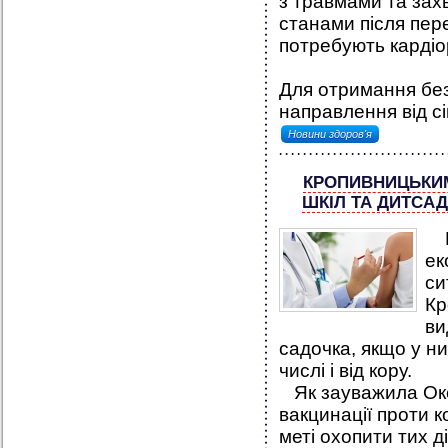
з травмами та зах
станами після пере
потребують кардіор
Для отримання без
направлення від сі
Новини здоров'я
КРОПИВНИЦЬКИМ
ШКІЛ ТА ДИТСА
Рі
ек
си
Кр
ви
садочка, якщо у н
числі і від кору.
Як зауважила Окс
вакцинації проти к
меті охопити тих д