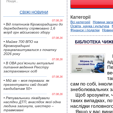
СВІЖІ НОВИНИ
Категорії
07.08.26
Всі категорії
Новини зага
• Від платників Кіровоградщини до
Освіта, наука і культура
держбюджету спрямовано 1,6
Фінанси і податки
Новин
млрд грн військового збору
07.08.26
• Майже 700 ВПО на
БІБЛІОТЕКА ЧИЖ
Кіровоградщині
працевлаштувалися з початку
2026 року
Го
07.08.26
ад
• В ОВА роз’яснили актуальні
Пе
питання ведення Реєстру
застрахованих осіб
ве
07.08.26
та
• Мій вік – моя перевага: як
сам по собі, інкол
презентувати свій досвід
кандидатам 50+
знеболювальних за
Щоб зрозуміти, ч
07.08.26
• Pятувальники ліквідували
таких випадках, по
наслідки ДТП, внаслідок якої одна
наслідки головног
людина загинула, шестеро –
травмовані
Якщо у вас виника