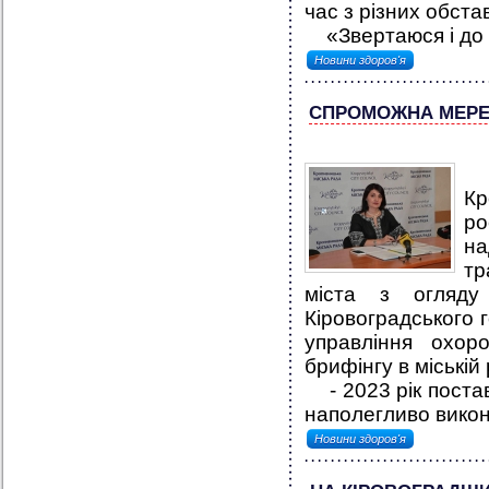
час з різних обста
«Звертаюся і до ба
Новини здоров'я
СПРОМОЖНА МЕРЕЖ
П
Кр
ро
н
тр
міста з огляду
Кіровоградського 
управління охор
брифінгу в міській 
- 2023 рік постав
наполегливо викон
Новини здоров'я