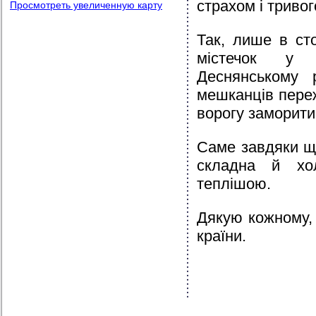
страхом і триво
Просмотреть увеличенную карту
Так, лише в ст
містечок у 
Деснянському
мешканців переж
ворогу заморити
Саме завдяки щ
складна й хо
теплішою.
Дякую кожному, 
країни.