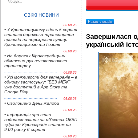
СВІЖІ НОВИНИ
Назад, у розділ
06.08.26
• У Кропивницькому вдень 5 серпня
сталася дорожньо-транспортна
Завершилася о
пригода на перехресті вулиць
українській істо
Кропивницького та Гоголя
06.08.26
• На дорогах Кіровоградщини
обмежено рух великовагового
транспорту
06.08.26
• Усі можливості для ветеранів – в
одному застосунку: "БЕЗ МЕЖ"
уже доступний в App Store та
Google Play
06.08.26
• Оголошено День жалоби
06.08.26
• Інформація про стан
водопостачання на об’єктах ОКВП
«Дніпро-Кіровоград» станом на
9.00 ранку 6 серпня
06.08.26