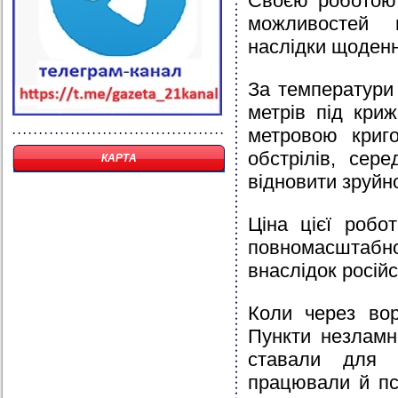
Своєю роботою 
можливостей н
наслідки щоденн
За температури 
метрів під кри
метровою криго
обстрілів, се
КАРТА
відновити зруйн
Ціна цієї робо
повномасштабно
внаслідок російс
Коли через вор
Пункти незламн
ставали для 
працювали й пс