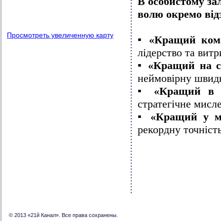
В особистому зал
волю окремо від
Просмотреть увеличенную карту
▪️
«Кращий ком
лідерство та витр
▪️
«Кращий на с
неймовірну швидкі
▪️
«Кращий в о
стратегічне мисле
▪️
«Кращий у м
рекордну точність
© 2013 «21й Канал». Все права сохранены.