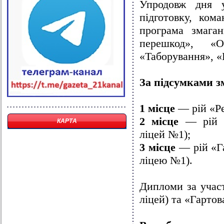
Упродовж дня у
підготовку, ком
програма змага
перешкод», «О
«Таборування», «
За підсумками з
1 місце
— рій «Ре
2 місце
— рій «
КАРТА
ліцей №1);
3 місце
— рій «Га
ліцею №1).
Дипломи за учас
ліцей) та «Гарто