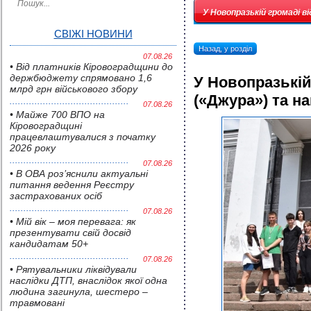
У Новопразькій громаді в
СВІЖІ НОВИНИ
Назад, у розділ
07.08.26
• Від платників Кіровоградщини до
держбюджету спрямовано 1,6
У Новопразькій
млрд грн військового збору
(«Джура») та н
07.08.26
• Майже 700 ВПО на
Кіровоградщині
працевлаштувалися з початку
2026 року
07.08.26
• В ОВА роз’яснили актуальні
питання ведення Реєстру
застрахованих осіб
07.08.26
• Мій вік – моя перевага: як
презентувати свій досвід
кандидатам 50+
07.08.26
• Pятувальники ліквідували
наслідки ДТП, внаслідок якої одна
людина загинула, шестеро –
травмовані