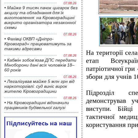
07.08.26
• Майже 9 тисяч пачок цигарок без
акцизу та обладнання для їх
виготовлення: на Кіровоградщині
викрито організатора незаконної
схеми
07.08.26
• Фахівці ОКВП «Дніпро-
Кіровоград» працюватимуть за
такими адресами
На території села
07.08.26
етап Всеукраїн
• Кабмін зобов’язав ДПС передати
Міноборони дані всіх чоловіків 18–
патріотичної гри
60 років
збори для учнів 1
07.08.26
• Легалізував майже 5 млн грн від
наркоторгівлі: суд виніс вирок
жителю Кіровоградщини
Підрозділ сп
07.08.26
демонстрував у
• На Кіровоградщині відзначили
виступи. Бійці
працівників будівельної галузі
тактичної медиц
користування при