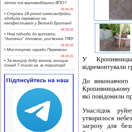
літніх та маломобільних ВПО?
06.08.26
• Стрічка 18-річної олександрійки
здобула перемогу на
кінофестивалі у Великій Британії
06.08.26
• Нові підходи до виплати
"дитячих" допомог: роз’яснює ПФУ
06.08.26
• Мистецтво заради Перемоги
06.08.26
У Кропивниць
• За минулу добу вогонь знищив
понад 7 тисяч кв. м території
відремонтували г
До виконавчого 
Кропивницькому 
які повідомили п
Унаслідок руйн
утворилося небе
загрозу для без