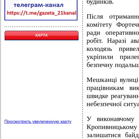
будинків.
Після отриманн
комітету Фортеч
ради оперативн
КАРТА
робіт. Наразі ав
колодязь приве
укріпили приле
безпечну подальш
Мешканці вулиці
працівникам ви
швидке реагуванн
небезпечної ситуа
У виконавчому 
Просмотреть увеличенную карту
Кропивницькому
залишатися бай