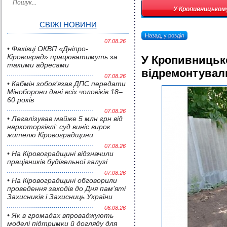
У Кропивницькому
СВІЖІ НОВИНИ
Назад, у розділ
07.08.26
• Фахівці ОКВП «Дніпро-
Кіровоград» працюватимуть за
У Кропивницько
такими адресами
відремонтувал
07.08.26
• Кабмін зобов’язав ДПС передати
Міноборони дані всіх чоловіків 18–
60 років
07.08.26
• Легалізував майже 5 млн грн від
наркоторгівлі: суд виніс вирок
жителю Кіровоградщини
07.08.26
• На Кіровоградщині відзначили
працівників будівельної галузі
07.08.26
• На Кіровоградщині обговорили
проведення заходів до Дня пам’яті
Захисників і Захисниць України
06.08.26
• Як в громадах впроваджують
моделі підтримки й догляду для