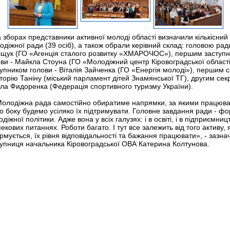
зборах представники активної молоді області визначили кількісний
діжної ради (39 осіб), а також обрали керівний склад: головою ради
іщук (ГО «Агенція сталого розвитку «ХМАРОЧОС»), першим заступ
ви - Майкла Стоуна (ГО «Молодіжний центр Кіровоградської області
упником голови - Віталія Зайченка (ГО «Енергія молоді»), першим 
кторію Таніну (міський парламент дітей Знамянської ТГ), другим сек
іла Фидоренка (Федерація спортивного туризму України).
лодіжна рада самостійно обиратиме напрямки, за якими працюват
о боку будемо усіляко їх підтримувати. Головне завдання ради - ф
діжної політики. Адже вона у всіх галузях: і в освіті, і в підприємництв
екових питаннях. Роботи багато. І тут все залежить від того активу, 
мується, їх рівня відповідальності та бажання працювати», - зазна
тупниця начальника Кіровоградської ОВА Катерина Колтунова.