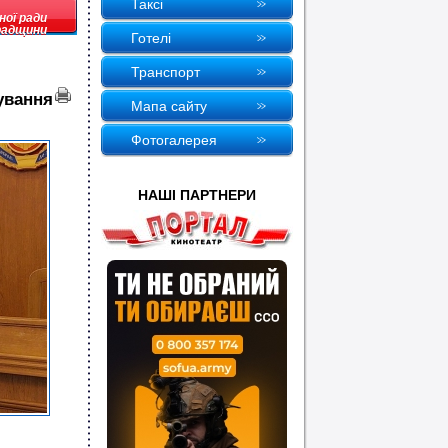
Таксi
ної ради
радщини
Готелi
Транспорт
ування
Мапа сайту
Фотогалерея
НАШI ПАРТНЕРИ