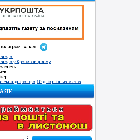
Погода
огода у
Кропивницькому
ологість:
иск:
ітер:
а сьогодні
завтра
10 днів
в інших містах
ТАКТИ