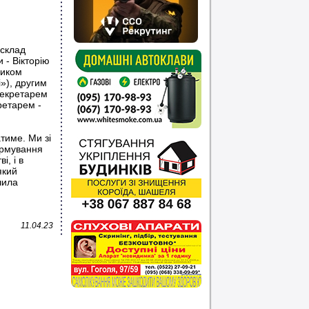
 склад
 - Вікторію
ником
»), другим
секретарем
ретарем -
име. Ми зі
ормування
і, і в
який
чила
11.04.23