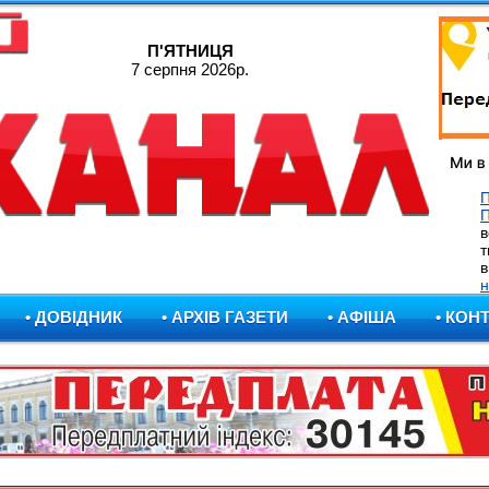
П'ЯТНИЦЯ
7 серпня 2026р.
П
в
т
в
н
• ДОВІДНИК
• АРХІВ ГАЗЕТИ
• АФІША
• КОН