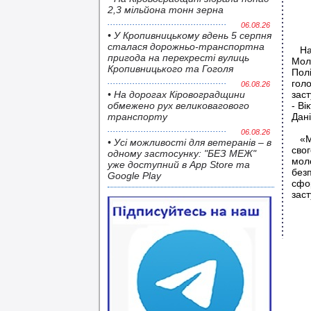
2,3 мільйона тонн зерна
06.08.26
• У Кропивницькому вдень 5 серпня
сталася дорожньо-транспортна
На 
пригода на перехресті вулиць
Моло
Кропивницького та Гоголя
Пол
голо
06.08.26
• На дорогах Кіровоградщини
заст
обмежено рух великовагового
- Ві
транспорту
Дан
06.08.26
«Мо
• Усі можливості для ветеранів – в
свог
одному застосунку: "БЕЗ МЕЖ"
моло
уже доступний в App Store та
безп
Google Play
сфор
зас