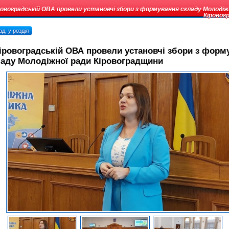
ровоградській ОВА провели установчі збори з формування складу Молодіж
Кіровог
д, у розділ
іровоградській ОВА провели установчі збори з форм
ладу Молодіжної ради Кіровоградщини