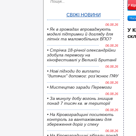
У Кі
СВІЖІ НОВИНИ
Наза
06.08.26
• Як в громадах впроваджують
У К
моделі підтримки й догляду для
ск
літніх та маломобільних ВПО?
06.08.26
• Стрічка 18-річної олександрійки
здобула перемогу на
кінофестивалі у Великій Британії
06.08.26
• Нові підходи до виплати
"дитячих" допомог: роз’яснює ПФУ
06.08.26
• Мистецтво заради Перемоги
06.08.26
• За минулу добу вогонь знищив
понад 7 тисяч кв. м території
06.08.26
• На Кіровоградщині посилюють
контроль за вантажівками для
збереження доріг у спеку
06.08.26
• На Кіровоградщині зібрали понад