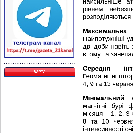
найсильніше ат
рівнем небезпе
розподіляються 
Максимальна 
Найпотужніші уд
дві доби навіть
втому та занепа
Середня інт
КАРТА
Геомагнітні што
4, 9 та 13 червня
Мінімальний 
магнітні бурі 
місяця – 1, 2, 3
8 та 10 червня
інтенсивності оч