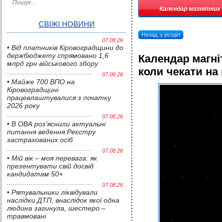
Календар магнітних 
СВІЖІ НОВИНИ
Назад, у розділ
07.08.26
• Від платників Кіровоградщини до
держбюджету спрямовано 1,6
Календар магні
млрд грн військового збору
коли чекати на
07.08.26
• Майже 700 ВПО на
Кіровоградщині
працевлаштувалися з початку
2026 року
07.08.26
• В ОВА роз’яснили актуальні
питання ведення Реєстру
застрахованих осіб
07.08.26
• Мій вік – моя перевага: як
презентувати свій досвід
кандидатам 50+
07.08.26
• Pятувальники ліквідували
наслідки ДТП, внаслідок якої одна
людина загинула, шестеро –
травмовані