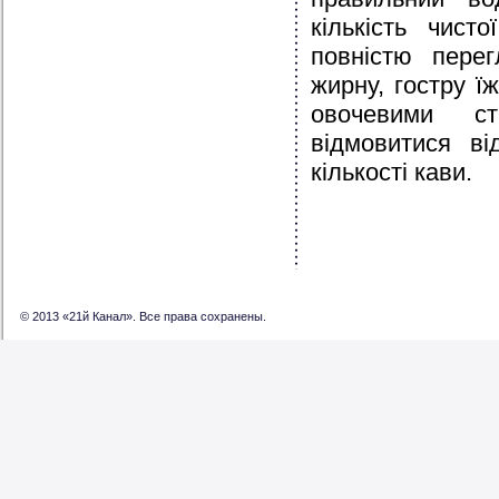
кількість чист
повністю пере
жирну, гостру ї
овочевими с
відмовитися ві
кількості кави.
© 2013 «21й Канал». Все права сохранены.