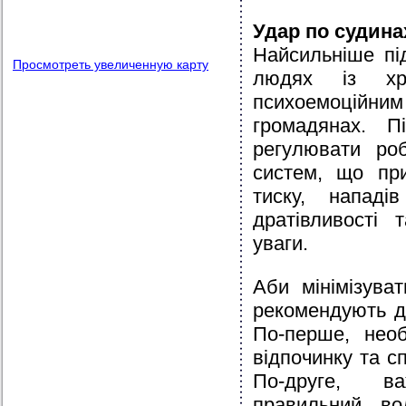
Удар по судина
Найсильніше пі
Просмотреть увеличенную карту
людях із хро
психоемоційн
громадянах. П
регулювати роб
систем, що при
тиску, нападів
дратівливості 
уваги.
Аби мінімізува
рекомендують д
По-перше, нео
відпочинку та с
По-друге, в
правильний во