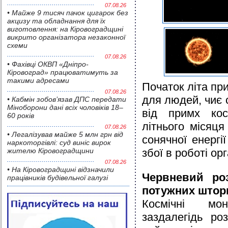
07.08.26
• Майже 9 тисяч пачок цигарок без
акцизу та обладнання для їх
виготовлення: на Кіровоградщині
викрито організатора незаконної
схеми
07.08.26
• Фахівці ОКВП «Дніпро-
Кіровоград» працюватимуть за
такими адресами
Початок літа пр
07.08.26
для людей, чиє
• Кабмін зобов’язав ДПС передати
Міноборони дані всіх чоловіків 18–
від примх кос
60 років
літнього місяця
07.08.26
• Легалізував майже 5 млн грн від
сонячної енергії
наркоторгівлі: суд виніс вирок
жителю Кіровоградщини
збої в роботі орг
07.08.26
• На Кіровоградщині відзначили
Червневий ро
працівників будівельної галузі
потужних штор
Космічні мон
заздалегідь ро