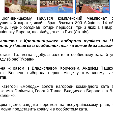
Кропивницькому відбувся комплексний Чемпіонат У
кушинкай карате, який зібрав близько 800 бійців із 14 о
лиці. Турнір об’єднав чотири першості, три з яких є відбі
піонату Європи, що відбудеться в Ризі (Латвія).
ратисти з Кропивницького вибороли путівки на Ч
опи у Латвії як в особистих, так і в командних змаган
стасія Галімська здобула золото в особистому ката й 
аду збірної України.
она ж разом із Владиславом Хорунжим, Андрієм Пашко
ою Боєвець виборола перше місце у командному зал
етів.
 категорії «молодь» золоті нагороди командного ката 
завета Галімська, Георгій Талпа, Владислав Баранов та 
каленко.
крім цього, завдяки перемозі на всеукраїнському рівні,
імська представить країну й в особистому ката.