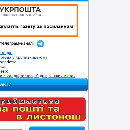
Погода
огода у
Кропивницькому
ологість:
иск:
ітер:
а сьогодні
завтра
10 днів
в інших містах
ТАКТИ