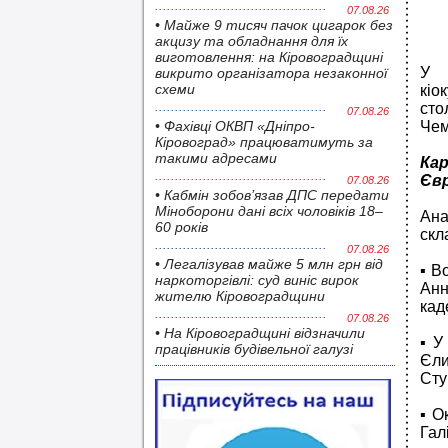
07.08.26
• Майже 9 тисяч пачок цигарок без
акцизу та обладнання для їх
виготовлення: на Кіровоградщині
У 
викрито організатора незаконної
схеми
кіо
сто
07.08.26
• Фахівці ОКВП «Дніпро-
Чем
Кіровоград» працюватимуть за
такими адресами
Ка
Євр
07.08.26
• Кабмін зобов’язав ДПС передати
Міноборони дані всіх чоловіків 18–
Ана
60 років
скл
07.08.26
• Легалізував майже 5 млн грн від
▪️В
наркоторгівлі: суд виніс вирок
Анн
жителю Кіровоградщини
кад
07.08.26
• На Кіровоградщині відзначили
▪️У
працівників будівельної галузі
Єли
Сту
▪️О
Гал