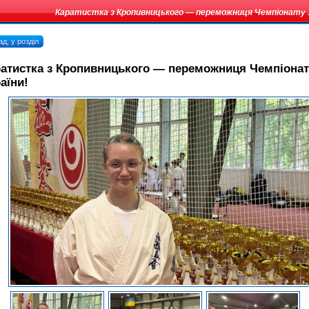
Каратистка з Кропивницького — переможниця Чемпіонату У
д, у розділ
атистка з Кропивницького — переможниця Чемпіонат
аїни!