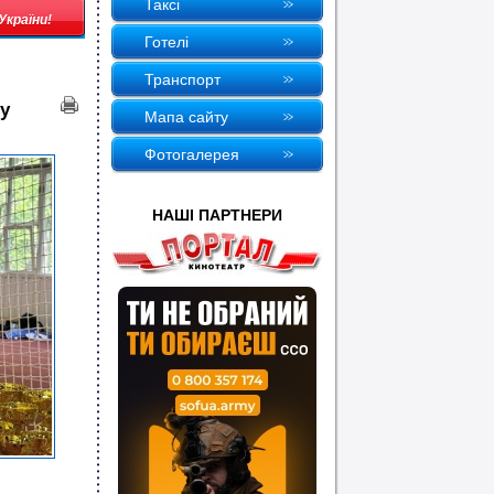
Таксi
країни!
Готелi
Транспорт
у
Мапа сайту
Фотогалерея
НАШI ПАРТНЕРИ