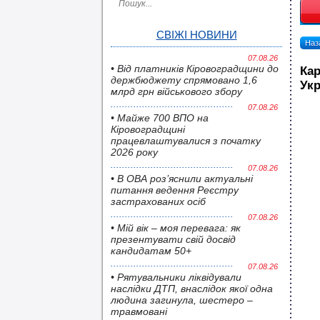
СВІЖІ НОВИНИ
Наза
07.08.26
• Від платників Кіровоградщини до
Кар
держбюджету спрямовано 1,6
Укр
млрд грн військового збору
07.08.26
• Майже 700 ВПО на
Кіровоградщині
працевлаштувалися з початку
2026 року
07.08.26
• В ОВА роз’яснили актуальні
питання ведення Реєстру
застрахованих осіб
07.08.26
• Мій вік – моя перевага: як
презентувати свій досвід
кандидатам 50+
07.08.26
• Pятувальники ліквідували
наслідки ДТП, внаслідок якої одна
людина загинула, шестеро –
травмовані