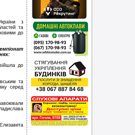
країни з
бластей та
рковими до
емпіонат
нях:
увійшла до
вським та
іку серед
завоювали
Владислава
 Єлизавета