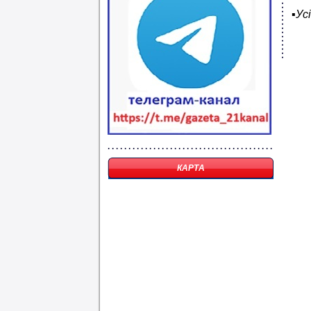
▪️
Ус
КАРТА