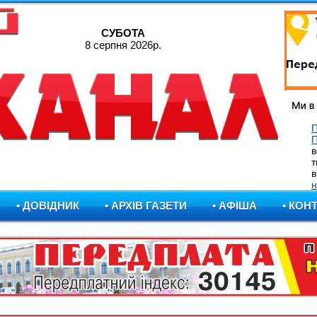
СУБОТА
8 серпня 2026р.
П
в
т
в
н
• ДОВІДНИК
• АРХІВ ГАЗЕТИ
• АФІША
• КОН