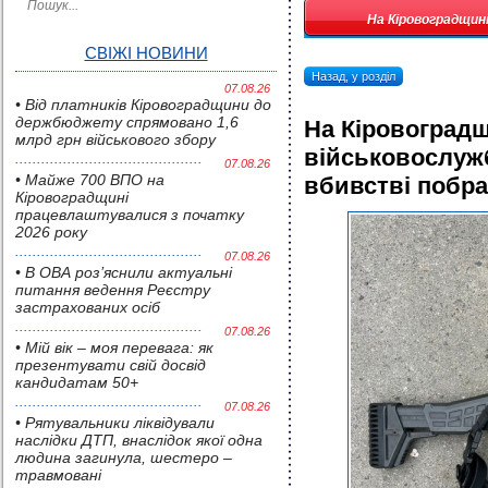
На Кіровоградщині
СВІЖІ НОВИНИ
Назад, у розділ
07.08.26
• Від платників Кіровоградщини до
держбюджету спрямовано 1,6
На Кіровоградщ
млрд грн військового збору
військовослуж
07.08.26
• Майже 700 ВПО на
вбивстві побр
Кіровоградщині
працевлаштувалися з початку
2026 року
07.08.26
• В ОВА роз’яснили актуальні
питання ведення Реєстру
застрахованих осіб
07.08.26
• Мій вік – моя перевага: як
презентувати свій досвід
кандидатам 50+
07.08.26
• Pятувальники ліквідували
наслідки ДТП, внаслідок якої одна
людина загинула, шестеро –
травмовані