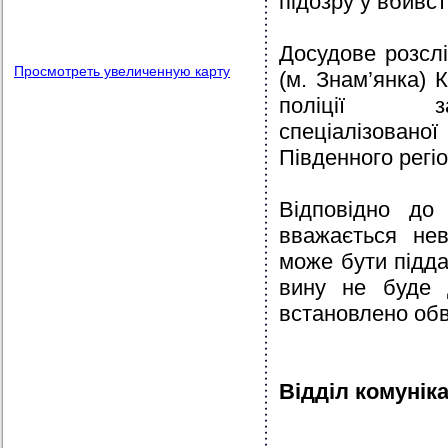
підозру у вбивст
Досудове розслі
Просмотреть увеличенную карту
(м. Знам’янка) 
поліції за 
спеціалізован
Південного регіо
Відповідно до 
вважається нев
може бути підда
вину не буде 
встановлено об
Відділ комуніка