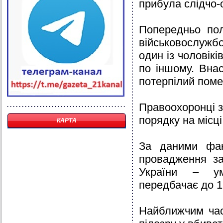
прибула слідчо-
Попередньо пол
військовослужб
один із чоловікі
по іншому. Вна
потерпілий помер
Правоохоронці 
порядку на місці
КАРТА
За даними фак
провадження за
України – ум
передбачає до 1
Найближчим час