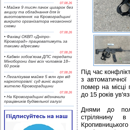
07.08.26
• Майже 9 тисяч пачок цигарок без
акцизу та обладнання для їх
виготовлення: на Кіровоградщині
викрито організатора незаконної
схеми
07.08.26
• Фахівці ОКВП «Дніпро-
Кіровоград» працюватимуть за
такими адресами
07.08.26
• Кабмін зобов’язав ДПС передати
Міноборони дані всіх чоловіків 18–
60 років
Під час конфлікт
07.08.26
• Легалізував майже 5 млн грн від
з автоматичної
наркоторгівлі: суд виніс вирок
помер на місці 
жителю Кіровоградщини
07.08.26
до 15 років ув'я
• На Кіровоградщині відзначили
працівників будівельної галузі
Днями до пол
стрілянину 
Кропивницьког