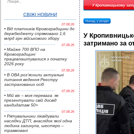
У Кропивницькому зат
СВІЖІ НОВИНИ
Назад, у розділ
07.08.26
• Від платників Кіровоградщини до
держбюджету спрямовано 1,6
У Кропивницьк
млрд грн військового збору
затримано за о
07.08.26
• Майже 700 ВПО на
Кіровоградщині
працевлаштувалися з початку
2026 року
07.08.26
• В ОВА роз’яснили актуальні
питання ведення Реєстру
застрахованих осіб
07.08.26
• Мій вік – моя перевага: як
презентувати свій досвід
кандидатам 50+
07.08.26
• Pятувальники ліквідували
наслідки ДТП, внаслідок якої одна
людина загинула, шестеро –
травмовані