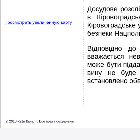
Досудове розсл
в Кіровоградсь
Просмотреть увеличенную карту
Кіровоградське 
безпеки Нацполіц
Відповідно до 
вважається нев
може бути підда
вину не буде 
встановлено об
© 2013 «21й Канал». Все права сохранены.