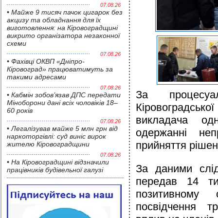
07.08.26
• Майже 9 тисяч пачок цигарок без
акцизу та обладнання для їх
виготовлення: на Кіровоградщині
викрито організатора незаконної
схеми
07.08.26
• Фахівці ОКВП «Дніпро-
Кіровоград» працюватимуть за
такими адресами
07.08.26
За процесуал
• Кабмін зобов’язав ДПС передати
Міноборони дані всіх чоловіків 18–
Кіровоградськ
60 років
викладача од
07.08.26
• Легалізував майже 5 млн грн від
одержанні не
наркоторгівлі: суд виніс вирок
прийняття рішен
жителю Кіровоградщини
07.08.26
• На Кіровоградщині відзначили
За даними слід
працівників будівельної галузі
передав 14 ти
позитивному 
посвідчення т