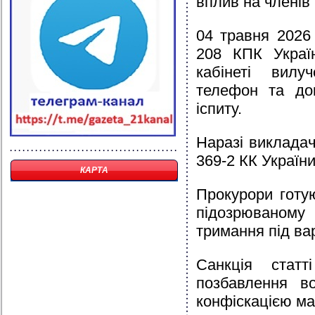
вплив на членів 
04 травня 2026
208 КПК Украї
кабінеті вилу
телефон та до
іспиту.
Наразі викладач
369-2 КК України
КАРТА
Прокурори готу
підозрюваном
тримання під ва
Санкція стат
позбавлення в
конфіскацією ма