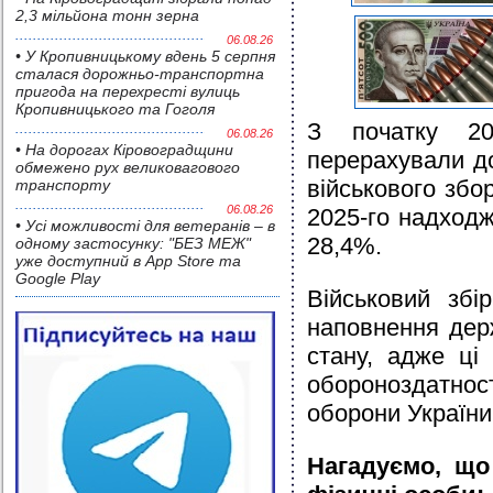
2,3 мільйона тонн зерна
06.08.26
• У Кропивницькому вдень 5 серпня
сталася дорожньо-транспортна
пригода на перехресті вулиць
Кропивницького та Гоголя
З початку 20
06.08.26
• На дорогах Кіровоградщини
перерахували д
обмежено рух великовагового
військового збо
транспорту
06.08.26
2025-го надходж
• Усі можливості для ветеранів – в
28,4%.
одному застосунку: "БЕЗ МЕЖ"
уже доступний в App Store та
Google Play
Військовий зб
наповнення дер
стану, адже ці
обороноздатно
оборони України
Нагадуємо, що