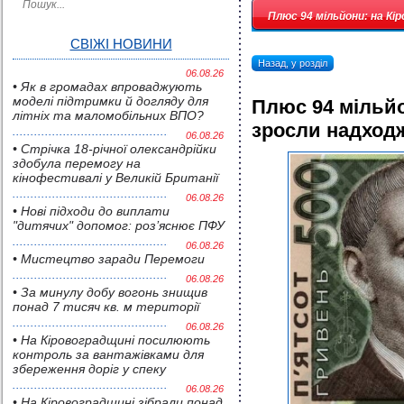
Плюс 94 мільйони: на Кі
СВІЖІ НОВИНИ
Назад, у розділ
06.08.26
• Як в громадах впроваджують
моделі підтримки й догляду для
Плюс 94 мільйо
літніх та маломобільних ВПО?
зросли надходж
06.08.26
• Стрічка 18-річної олександрійки
здобула перемогу на
кінофестивалі у Великій Британії
06.08.26
• Нові підходи до виплати
"дитячих" допомог: роз’яснює ПФУ
06.08.26
• Мистецтво заради Перемоги
06.08.26
• За минулу добу вогонь знищив
понад 7 тисяч кв. м території
06.08.26
• На Кіровоградщині посилюють
контроль за вантажівками для
збереження доріг у спеку
06.08.26
• На Кіровоградщині зібрали понад