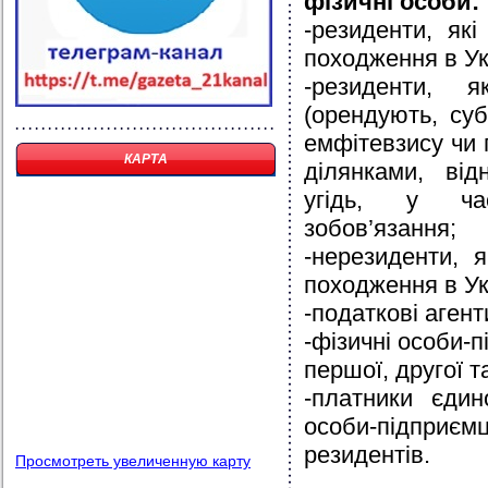
фізичні особи:
-резиденти, як
походження в Укр
-резиденти, 
(орендують, су
емфітевзису чи 
КАРТА
ділянками, від
угідь, у час
зобов’язання;
-нерезиденти, 
походження в Ук
-податкові агент
-фізичні особи-
першої, другої т
-платники єдин
особи-підприє
резидентів.
Просмотреть увеличенную карту