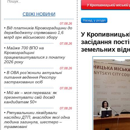
У Кропивницькій міській 
СВІЖІ НОВИНИ
Назад, у розділ
07.08.26
• Від платників Кіровоградщини до
держбюджету спрямовано 1,6
У Кропивницькі
млрд грн військового збору
засідання постій
07.08.26
• Майже 700 ВПО на
земельних від
Кіровоградщині
працевлаштувалися з початку
2026 року
07.08.26
• В ОВА роз’яснили актуальні
питання ведення Реєстру
застрахованих осіб
07.08.26
• Мій вік – моя перевага: як
презентувати свій досвід
кандидатам 50+
07.08.26
• Pятувальники ліквідували
наслідки ДТП, внаслідок якої одна
людина загинула, шестеро –
травмовані