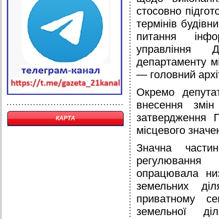
стосовно підгот
термінів будівн
питання інфо
управління 
департаменту м
— головний архі
Окремо депута
внесення змі
затвердження П
КАРТА
місцевого значе
Значна части
регулювання
опрацювала низ
земельних ді
приватному се
земельної ді