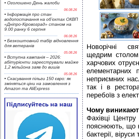
• Оголошено День жалоби
06.08.26
• Інформація про стан
водопостачання на об’єктах ОКВП
«Дніпро-Кіровоград» станом на
9.00 ранку 6 серпня
06.08.26
• Безкоштовний табір відновлення
Новорічні св
для ветеранів
05.08.26
щедрим столом,
• Вступна кампанія – 2026:
харчових отрує
абітурієнти зареєстрували майже
1,2 мільйона заяв до вишів
елементарних 
05.08.26
неприємних насл
• Скасування пільги 150 євро: як
зміняться ціни на замовлення з
так і в рестор
Amazon та AliExpress
перебоїв з елек
Чому виникают
Фахівці Центру
пояснюють, що 
бактерії, вірус