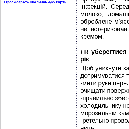
Просмотреть увеличенную карту
інфекцій. Сере
молоко, домашн
оброблене м’ясо
непастеризова
кремом.
Як уберегтися
рік
Щоб уникнути ха
дотримуватися т
-мити руки пере
очищати поверхн
-правильно збер
холодильнику не
морозильній кам
-ретельно прово
яєць;