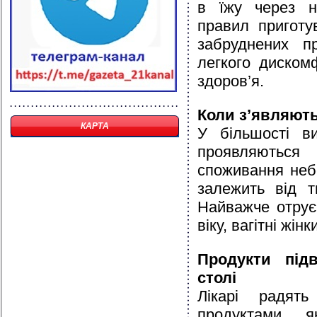
в їжу через н
правил приготу
забруднених пр
легкого диском
здоров’я.
Коли з’являют
КАРТА
У більшості ви
проявляються
споживання небе
залежить від т
Найважче отрує
віку, вагітні жін
Продукти під
столі
Лікарі радят
продуктами, 