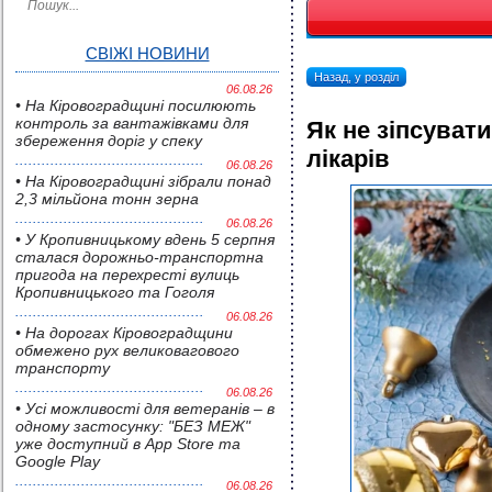
СВІЖІ НОВИНИ
Назад, у розділ
06.08.26
• На Кіровоградщині посилюють
контроль за вантажівками для
Як не зіпсуват
збереження доріг у спеку
лікарів
06.08.26
• На Кіровоградщині зібрали понад
2,3 мільйона тонн зерна
06.08.26
• У Кропивницькому вдень 5 серпня
сталася дорожньо-транспортна
пригода на перехресті вулиць
Кропивницького та Гоголя
06.08.26
• На дорогах Кіровоградщини
обмежено рух великовагового
транспорту
06.08.26
• Усі можливості для ветеранів – в
одному застосунку: "БЕЗ МЕЖ"
уже доступний в App Store та
Google Play
06.08.26