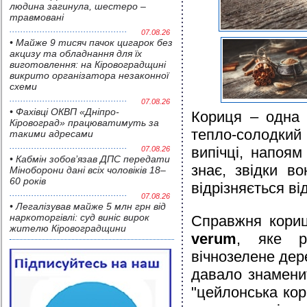
людина загинула, шестеро –
травмовані
07.08.26
• Майже 9 тисяч пачок цигарок без
акцизу та обладнання для їх
виготовлення: на Кіровоградщині
викрито організатора незаконної
схеми
07.08.26
• Фахівці ОКВП «Дніпро-
Кориця – одна з
Кіровоград» працюватимуть за
тепло-солодкий
такими адресами
випічці, напоя
07.08.26
• Кабмін зобов’язав ДПС передати
знає, звідки в
Міноборони дані всіх чоловіків 18–
60 років
відрізняється в
07.08.26
• Легалізував майже 5 млн грн від
наркоторгівлі: суд виніс вирок
Справжня кори
жителю Кіровоградщини
verum
, яке р
вічнозелене дер
давало знамени
"цейлонська кор