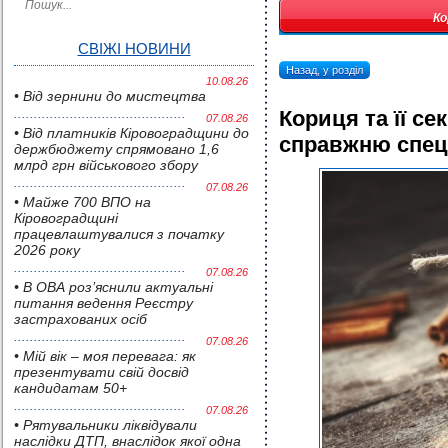
Ко
СВІЖІ НОВИНИ
Назад, у розділ
10.08.26
• Від зернини до мистецтва
Кориця та її се
07.08.26
• Від платників Кіровоградщини до
справжню спец
держбюджету спрямовано 1,6
млрд грн військового збору
07.08.26
• Майже 700 ВПО на
Кіровоградщині
працевлаштувалися з початку
2026 року
07.08.26
• В ОВА роз’яснили актуальні
питання ведення Реєстру
застрахованих осіб
07.08.26
• Мій вік – моя перевага: як
презентувати свій досвід
кандидатам 50+
07.08.26
• Pятувальники ліквідували
наслідки ДТП, внаслідок якої одна