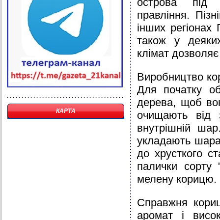
острова під 
правління. Піз
інших регіонах 
також у деяки
клімат дозволяє
Виробництво кор
Для початку об
дерева, щоб во
КАРТА
очищають від 
внутрішній шар
укладають шарам
до хрусткого с
палички сорту 
мелену корицю.
Справжня кориц
аромат і висо