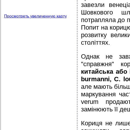
завезли венеці
Шовкового шл
Просмотреть увеличенную карту
потрапляла до по
Попит на корицю 
розвитку велик
століттях.
Однак не зав
"справжня" к
китайська або 
burmanni, C. lou
але мають більш
маркування час
verum продаю
замінюють її де
Кориця не лише