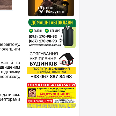
перевтому,
 полегшити
магній та
підвищеним
 підтримку
ортизолу,
едативом.
ецепторами