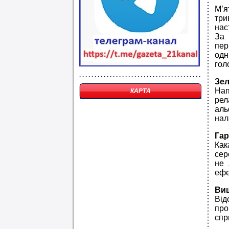
М’я
три
нас
За
пер
одн
гол
Зел
Нап
КАРТА
рел
аль
нал
Гар
Как
сер
не 
ефе
Виш
Від
про
спр