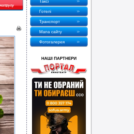
Таксi
 напругу
Готелi
Транспорт
Мапа сайту
Фотогалерея
НАШI ПАРТНЕРИ