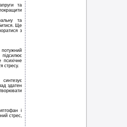
апруги та
покращити
альну та
битися. Ще
поратися з
є потужний
 підсилює
е психічне
я стресу.
 синтезує
лад здатен
творювати
иптофан і
ний стрес,