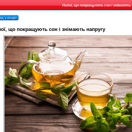
Напої, що покращують сон і знімають
д, у розділ
ої, що покращують сон і знімають напругу