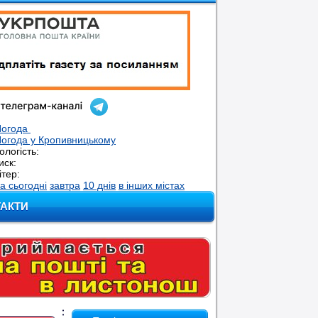
Погода
огода у
Кропивницькому
ологість:
иск:
ітер:
а сьогодні
завтра
10 днів
в інших містах
ТАКТИ