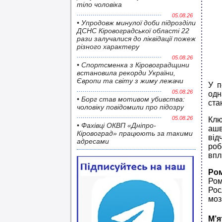
тіло чоловіка
05.08.26
• Упродовж минулої доби підрозділи
ДСНС Кіровоградської області 22
рази залучалися до ліквідації пожеж
різного характеру
05.08.26
• Спортсменка з Кіровоградщини
встановила рекорди України,
Європи та світу з жиму лежачи
У п
05.08.26
одн
• Борг став мотивом убивства:
ста
чоловіку повідомили про підозру
05.08.26
Клю
• Фахівці ОКВП «Дніпро-
ашв
Кіровоград» працюють за такими
від
адресами
роб
впл
Ро
Ром
Рос
моз
М’я