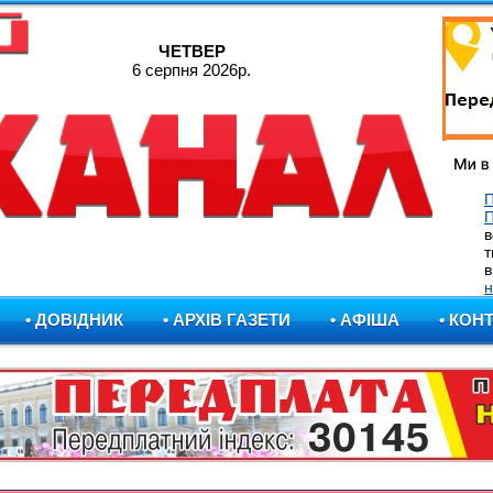
ЧЕТВЕР
6 серпня 2026р.
П
в
т
в
н
• ДОВІДНИК
• АРХІВ ГАЗЕТИ
• АФІША
• КОН