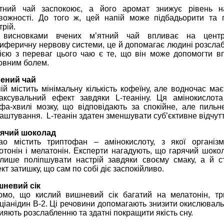
тний чай заспокоює, а його аромат знижує рівень н
вожності. До того ж, цей
напій може п
ідбадьорити та 
трій.
 висновками вчених м’ятний чай впливає на центр
иферичну нервову системи, це й допомагає людині розсла
ією з переваг цього чаю є те, що
він може д
опомогти в
овним болем.
ений чай
ій містить мінімальну кількість кофеїну, але водночас ма
аксувальний ефект завдяки L-теаніну. Ця амінокислота
фа-хвилі мозку, що відповідають за спокійне, але пильн
аштування. L-теанін здатен зменшувати суб’єктивне відчутт
ячий шоколад
ао містить триптофан – амінокислоту, з якої організм
отонін і мелатонін. Експерти нагадують, що гарячий шоко
лише поліпшувати настрій завдяки своєму смаку, а й с
кт затишку, що сам по собі діє заспокійливо.
невий сік
омо, що кислий вишневий сік багатий на мелатонін, тр
ціанідин B-2. Ці речовини допомагають знизити окислюваль
ияють розслабленню та здатні покращити якість сну.