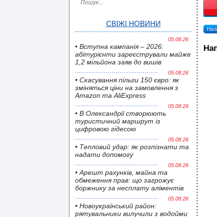
СВІЖІ НОВИНИ
Наза
05.08.26
• Вступна кампанія – 2026:
Нап
абітурієнти зареєстрували майже
1,2 мільйона заяв до вишів
05.08.26
• Скасування пільги 150 євро: як
зміняться ціни на замовлення з
Amazon та AliExpress
05.08.26
• В Олександрії створюють
туристичний маршрут із
цифровою гідесою
05.08.26
• Тепловий удар: як розпізнати та
надати допомогу
05.08.26
• Арешт рахунків, майна та
обмеження прав: що загрожує
боржнику за несплату аліментів
05.08.26
• Новоукраїнський район:
рятувальники вилучили з водойми