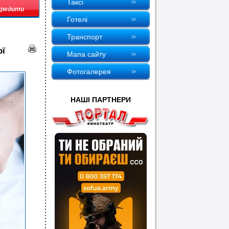
Таксi
окредити
Готелi
Транспорт
ої
Мапа сайту
Фотогалерея
НАШI ПАРТНЕРИ