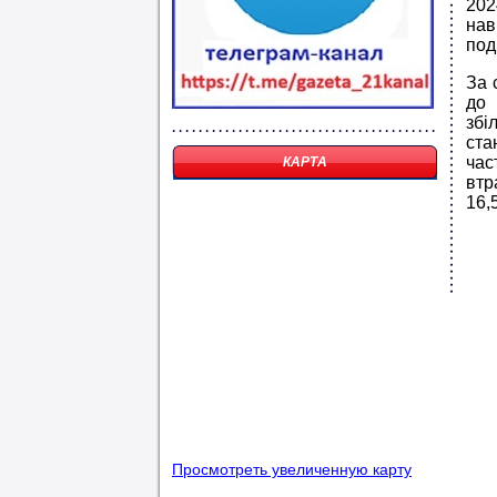
202
нав
под
За 
до 
збі
ста
час
КАРТА
втр
16,
Просмотреть увеличенную карту