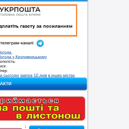
Погода
огода у
Кропивницькому
ологість:
иск:
ітер:
а сьогодні
завтра
10 днів
в інших містах
ТАКТИ