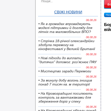
Бо
СВІЖІ НОВИНИ
Наза
06.08.26
• Як в громадах впроваджують
Бор
моделі підтримки й догляду для
вій
літніх та маломобільних ВПО?
06.08.26
• Стрічка 18-річної олександрійки
здобула перемогу на
кінофестивалі у Великій Британії
06.08.26
• Нові підходи до виплати
"дитячих" допомог: роз’яснює ПФУ
06.08.26
• Мистецтво заради Перемоги
06.08.26
• За минулу добу вогонь знищив
понад 7 тисяч кв. м території
06.08.26
• На Кіровоградщині посилюють
контроль за вантажівками для
збереження доріг у спеку
06.08.26
• На Кіровоградщині зібрали понад