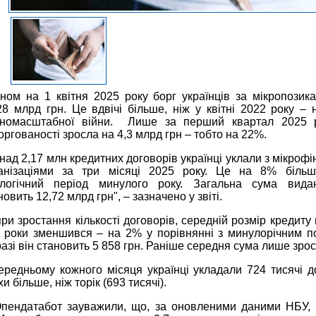
ном на 1 квітня 2025 року борг українців за мікропозик
28 млрд грн. Це вдвічі більше, ніж у квітні 2022 року – 
номасштабної війни. Лише за перший квартал 2025 
оргованості зросла на 4,3 млрд грн – тобто на 22%.
над 2,17 млн кредитних договорів українці уклали з мікроф
анізаціями за три місяці 2025 року. Це на 8% більш
логічний період минулого року. Загальна сума вида
новить 12,72 млрд грн", – зазначено у звіті.
ри зростання кількості договорів, середній розмір кредиту
 роки зменшився – на 2% у порівнянні з минулорічним п
азі він становить 5 858 грн. Раніше середня сума лише зрос
ередньому кожного місяця українці укладали 724 тисячі д
хи більше, ніж торік (693 тисячі).
пендатабот зауважили, що, за оновленими даними НБУ, 