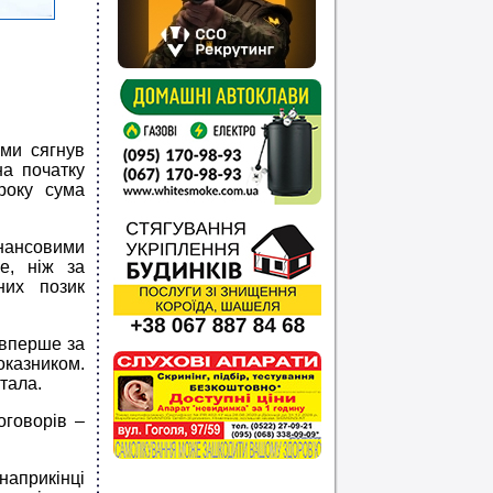
ами сягнув
на початку
року сума
інансовими
е, ніж за
них позик
 вперше за
оказником.
тала.
оговорів –
наприкінці