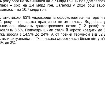
4 року борг не зменшився на 2,7 млрд грн, як повідомлялося
паки – зріс на 1,4 млрд грн. Загалом у 2024 році забо
воїлась – на 10,7 млрд грн.
статистикою, 63% мікрокредитів оформлюються на термін в
1 року – ця частка практично не змінилась. Водночас 
льшилась кількість довгострокових позик (1–2 роки): 
новлять 3,6%. Популярнішими стали й короткі кредити до 3
тка зросла з 14,5% до 24%. А от позики терміном від 32 
атили актуальність – їхня частка скоротилася більш ніж у п’я
5% до 3%.