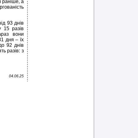
 раніше, а
ргованість
ід 93 днів
у 15 разів
зараз вони
1 дня – їх
до 92 днів
ть разів: з
04.06.25