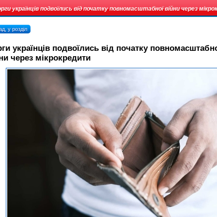
рги українців подвоїлись від початку повномасштабної війни через мікр
д, у розділ
ги українців подвоїлись від початку повномасштабн
ни через мікрокредити