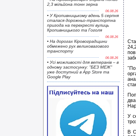
2,3 мільйона тонн зерна
06.08.26
• У Кропивницькому вдень 5 серпня
сталася дорожньо-транспортна
пригода на перехресті вулиць
Кропивницького та Гоголя
06.08.26
• На дорогах Кіровоградщини
Ста
обмежено рух великовагового
24,
транспорту
пов
заб
06.08.26
• Усі можливості для ветеранів – в
одному застосунку: "БЕЗ МЕЖ"
"По
уже доступний в App Store та
орг
Google Play
ана
ста
Поп
два
Нар
У с
тро
В О