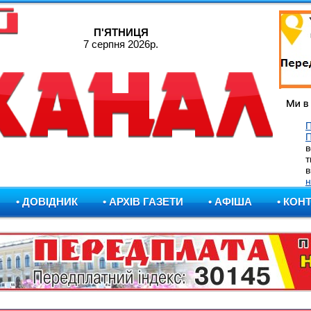
П'ЯТНИЦЯ
7 серпня 2026р.
П
в
т
в
н
• ДОВІДНИК
• АРХІВ ГАЗЕТИ
• АФІША
• КОН