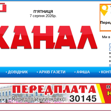
П'ЯТНИЦЯ
7 серпня 2026р.
П
в
т
в
н
• ДОВІДНИК
• АРХІВ ГАЗЕТИ
• АФІША
• КОН