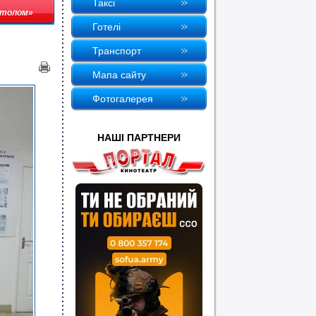
Таксi
 столом»
Готелi
Транспорт
Мапа сайту
Фотогалерея
НАШI ПАРТНЕРИ