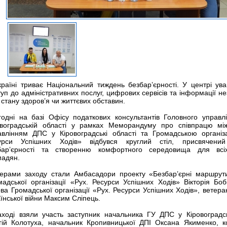
країні триває Національний тиждень безбар’єрності. У центрі ува
уп до адміністративних послуг, цифрових сервісів та інформації н
, стану здоров’я чи життєвих обставин.
годні на базі Офісу податкових консультантів Головного управ
овоградській області у рамках Меморандуму про співпрацю мі
авлінням ДПС у Кіровоградські області та Громадською організ
урси Успішних Ходів» відбувся круглий стіл, присвячени
бар’єрності та створенню комфортного середовища для всіх
мадян.
керами заходу стали Амбасадори проекту «Безбар’єрні маршрут
мадської організації «Рух. Ресурси Успішних Ходів» Вікторія Бобі
ва Громадської організації «Рух. Ресурси Успішних Ходів», ветера
їнської війни Максим Сліпець.
аході взяли участь заступник начальника ГУ ДПС у Кіровоградсь
гій Колотуха, начальник Кропивницької ДПІ Оксана Якименко, к