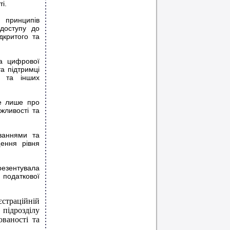
і.
 принципів
 доступу до
дкритого та
та цифрової
та підтримці
б та інших
не лише про
жливості та
ваннями та
щення рівня
резентувала
 податкової
страційній
підрозділу
ованості та