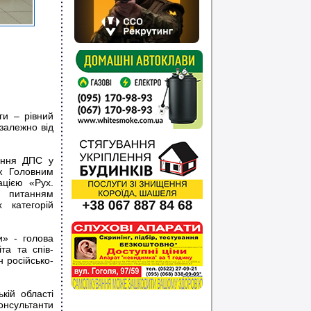
ги – рівний
езалежно від
ління ДПС у
ж Головним
ацією «Рух.
й питанням
 категорій
и» - голова
та та спів-
н російсько-
кій області
онсультанти