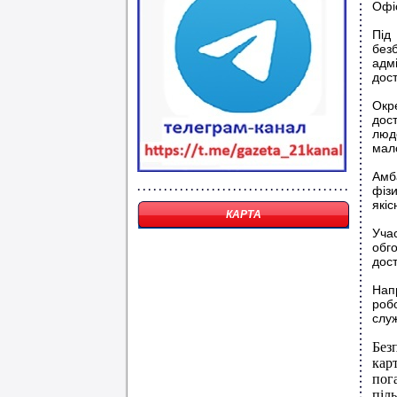
Офіс
Під
без
адм
дост
Окр
дост
люд
мал
Амб
фіз
які
КАРТА
Уча
обг
дост
Нап
роб
слу
Без
кар
пог
піл