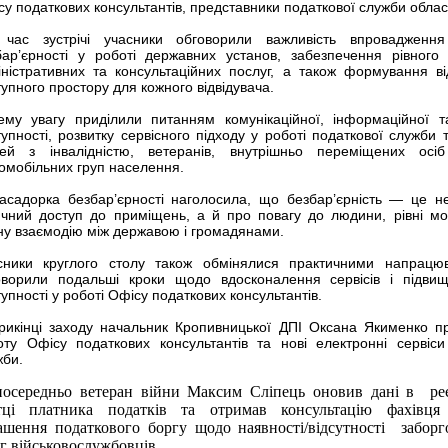
у податкових консультантів, представники податкової служби област
 час зустрічі учасники обговорили важливість впровадження
бар’єрності у роботі державних установ, забезпечення рівного
іністративних та консультаційних послуг, а також формування ві
упного простору для кожного відвідувача.
ему увагу приділили питанням комунікаційної, інформаційної 
упності, розвитку сервісного підходу у роботі податкової служби 
ей з інвалідністю, ветеранів, внутрішньо переміщених осі
омобільних груп населення.
асадорка безбар’єрності наголосила, що безбар’єрність — це 
ичний доступ до приміщень, а й про повагу до людини, рівні мо
сну взаємодію між державою і громадянами.
сники круглого столу також обмінялися практичними напрацю
оворили подальші кроки щодо вдосконалення сервісів і підви
упності у роботі Офісу податкових консультантів.
рикінці заходу начальник Кропивницької ДПІ Оксана Якименко п
оту Офісу податкових консультантів та нові електронні сервіси
жби.
посередньо ветеран війни Максим Сліпець оновив дані в реє
тці платника податків та отримав консультацію фахівця 
ашення податкового боргу щодо наявності/відсутності заборг
ьг військовослужбовців.