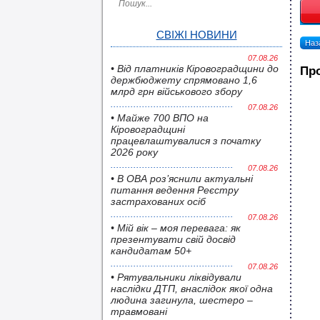
СВІЖІ НОВИНИ
Наза
07.08.26
• Від платників Кіровоградщини до
Про
держбюджету спрямовано 1,6
млрд грн військового збору
07.08.26
• Майже 700 ВПО на
Кіровоградщині
працевлаштувалися з початку
2026 року
07.08.26
• В ОВА роз’яснили актуальні
питання ведення Реєстру
застрахованих осіб
07.08.26
• Мій вік – моя перевага: як
презентувати свій досвід
кандидатам 50+
07.08.26
• Pятувальники ліквідували
наслідки ДТП, внаслідок якої одна
людина загинула, шестеро –
травмовані