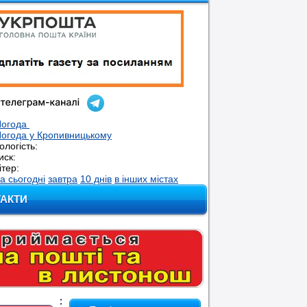
Погода
огода у
Кропивницькому
ологість:
иск:
ітер:
а сьогодні
завтра
10 днів
в інших містах
ТАКТИ