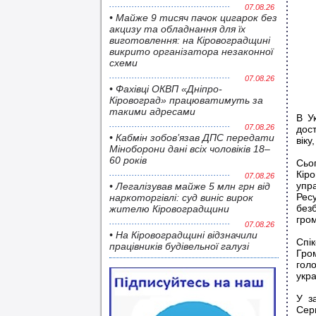
07.08.26
• Майже 9 тисяч пачок цигарок без
акцизу та обладнання для їх
виготовлення: на Кіровоградщині
викрито організатора незаконної
схеми
07.08.26
• Фахівці ОКВП «Дніпро-
Кіровоград» працюватимуть за
такими адресами
В У
07.08.26
дост
• Кабмін зобов’язав ДПС передати
віку
Міноборони дані всіх чоловіків 18–
60 років
Сьо
Кір
07.08.26
упр
• Легалізував майже 5 млн грн від
Рес
наркоторгівлі: суд виніс вирок
без
жителю Кіровоградщини
гро
07.08.26
• На Кіровоградщині відзначили
Спі
працівників будівельної галузі
Гро
голо
укра
У з
Сер