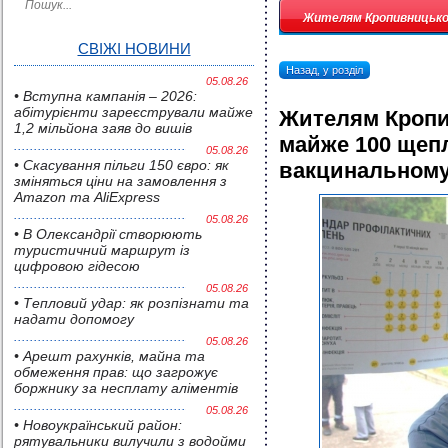
Жителям Кропивницьког
СВІЖІ НОВИНИ
Назад, у розділ
05.08.26
• Вступна кампанія – 2026:
абітурієнти зареєстрували майже
Жителям Кропи
1,2 мільйона заяв до вишів
майже 100 щепл
05.08.26
• Скасування пільги 150 євро: як
вакцинальному
зміняться ціни на замовлення з
Amazon та AliExpress
05.08.26
• В Олександрії створюють
туристичний маршрут із
цифровою гідесою
05.08.26
• Тепловий удар: як розпізнати та
надати допомогу
05.08.26
• Арешт рахунків, майна та
обмеження прав: що загрожує
боржнику за несплату аліментів
05.08.26
• Новоукраїнський район:
рятувальники вилучили з водойми