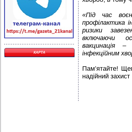
«Під час воє
профілактика і
ризики завезе
включаючи ос
вакцинація –
інфекційним хво
КАРТА
Пам’ятайте! Ще
надійний захист 