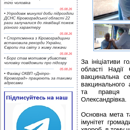
тіло чоловіка
05.08.26
• Упродовж минулої доби підрозділи
ДСНС Кіровоградської області 22
рази залучалися до ліквідації пожеж
різного характеру
05.08.26
• Спортсменка з Кіровоградщини
встановила рекорди України,
Європи та світу з жиму лежачи
05.08.26
• Борг став мотивом убивства:
За ініціативи г
чоловіку повідомили про підозру
області Надії 
05.08.26
• Фахівці ОКВП «Дніпро-
вакцинальна се
Кіровоград» працюють за такими
адресами
вакцинального 
та правця п
Олександрівка.
Основна мета т
імунітет громад
хвороб, в тому ч