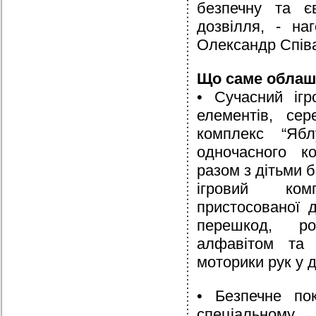
безпечну та є
дозвілля, - на
Олександр Співа
Що саме облаш
• Сучасний ігр
елементів, сер
комплекс “Ябл
одночасного ко
разом з дітьми 
ігровий ком
пристосованої д
перешкод, ро
алфавітом та 
моторики рук у д
• Безпечне пок
спеціальному 