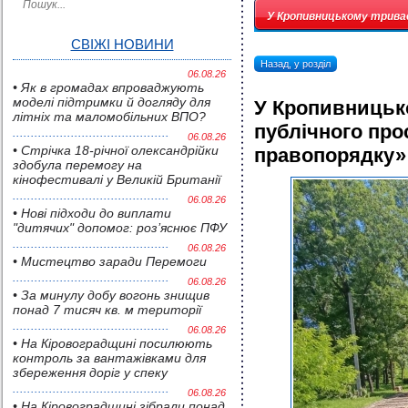
У Кропивницькому триває
СВІЖІ НОВИНИ
Назад, у розділ
06.08.26
• Як в громадах впроваджують
моделі підтримки й догляду для
У Кропивницьк
літніх та маломобільних ВПО?
публічного про
06.08.26
• Стрічка 18-річної олександрійки
правопорядку»
здобула перемогу на
кінофестивалі у Великій Британії
06.08.26
• Нові підходи до виплати
"дитячих" допомог: роз’яснює ПФУ
06.08.26
• Мистецтво заради Перемоги
06.08.26
• За минулу добу вогонь знищив
понад 7 тисяч кв. м території
06.08.26
• На Кіровоградщині посилюють
контроль за вантажівками для
збереження доріг у спеку
06.08.26
• На Кіровоградщині зібрали понад