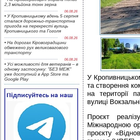
2,3 мільйона тонн зерна
06.08.26
• У Кропивницькому вдень 5 серпня
сталася дорожньо-транспортна
пригода на перехресті вулиць
Кропивницького та Гоголя
06.08.26
• На дорогах Кіровоградщини
обмежено рух великовагового
транспорту
06.08.26
• Усі можливості для ветеранів – в
одному застосунку: "БЕЗ МЕЖ"
уже доступний в App Store та
У Кропивницько
Google Play
та створення к
на території п
вулиці Вокзальні
Проєкт реаліз
Міжнародною орг
проєкту «Відно