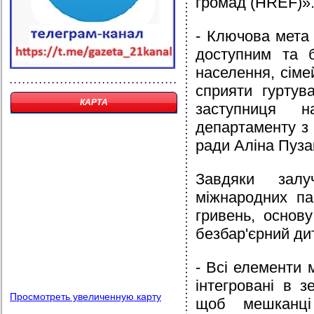
громад (HREF)»
- Ключова мета
доступним та 
населення, сімей
сприяти гуртув
КАРТА
заступниця н
департаменту з 
ради Аліна Пуза
Завдяки залу
міжнародних па
гривень, основ
безбар'єрний ди
- Всі елементи 
інтегровані в 
Просмотреть увеличенную карту
щоб мешканці