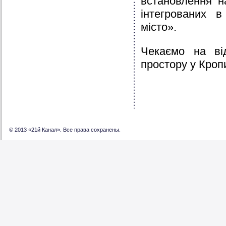
встановлення н
інтегрованих в
місто».
Чекаємо на від
простору у Кроп
© 2013 «21й Канал». Все права сохранены.