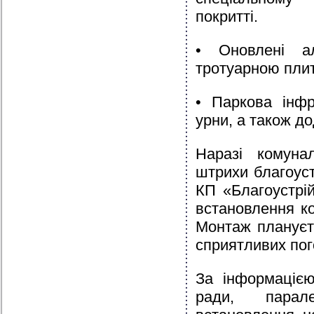
покритті.
• Оновлені ал
тротуарною пли
• Паркова інфр
урни, а також д
Наразі комуна
штрихи благоуст
КП «Благоустрі
встановлення к
Монтаж плануєт
сприятливих пог
За інформацією
ради, парал