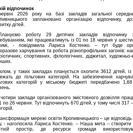
ній відпочинок
ервні 2026 року на базі закладів загальної середнь
пивницького заплановано організацію відпочинку, до
витку дітей.
Плануємо роботу 29 дитячих закладів відпочинку 
ебуванням, які працюватимуть із 01 по 18 червня у шест
имі, - повідомила Лариса Костенко. – тут буде орг
оразове харчування та робота різнопрофільних загонів: на
ріотичних, спортивних, філологічних, діджитал, художньо-
інших.
алом, у таких закладах планується охопити 3612 дітей, із
ежать до пільгових категорій. На забезпечення харчув
ьгових категорій у міському бюджеті передбачено 1,68
вень.
чотири заклади організованого змістовного дозвілля пра
01 по 26 червня. Тут відпочинуть 670 дітей, у тому числі 317 
егорій.
рансформація мережі освіти Кропивницького – це відповідь
у, - наголосила Лариса Костенко. – Наша мета – створити
вітній простір, де ресурси громади використовув