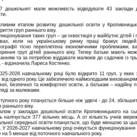
7 дошкільнят мали можливість відвідувати 43 заклади 
іти.
ливим етапом розвитку дошкільної освіти у Кропивниць
криття груп раннього віку.
ункціонування таких груп – це інвестиція у майбутнє дітей і
вах, коли на українському ринку праці бракує людей
ографії тісно переплетена економічними проблемами, в
орення груп дітей раннього віку. Тепер батьки мають мож
анням та за потребою віддавати малюків до садочків із трь
у, - відзначила Лариса Костенко.
025-2026 навчальному році було відкрито 11 груп, у яких
и від одного року. Це забезпечило наймолодшим вихованцям
сної, безпечної та комфортної освіти, а батькам – надійну 
ляді за малюками.
тупного року планується більше ніж удвічі - до 24, збільшит
п раннього віку.
алом у закладах дошкільної освіти Кропивницького на сь
ь налічується 377 вільних місць. А от кількість учнів мере
альної середньої освіти планується, що буде меншою за цьо
. У 2026-2027 навчальному році очікується функціонування 
е на 5 менше від поточного навчального року.