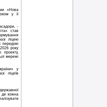
рми «Нова
оком у її
асадори, -
іта» став
рмування
базі ліцею
є передові
з 2026 року
 проекту,
ьої мережі
країни» у
зі ліцеїв
державної
, де кожна
еалізувати