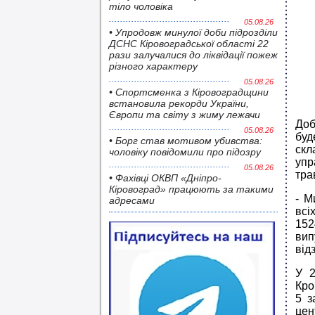
тіло чоловіка
05.08.26
• Упродовж минулої доби підрозділи
ДСНС Кіровоградської області 22
рази залучалися до ліквідації пожеж
різного характеру
05.08.26
• Спортсменка з Кіровоградщини
встановила рекорди України,
Європи та світу з жиму лежачи
Доб
05.08.26
буд
• Борг став мотивом убивства:
скл
чоловіку повідомили про підозру
упр
05.08.26
тра
• Фахівці ОКВП «Дніпро-
Кіровоград» працюють за такими
- М
адресами
всі
152
вип
від
У 2
Кро
5 з
цен