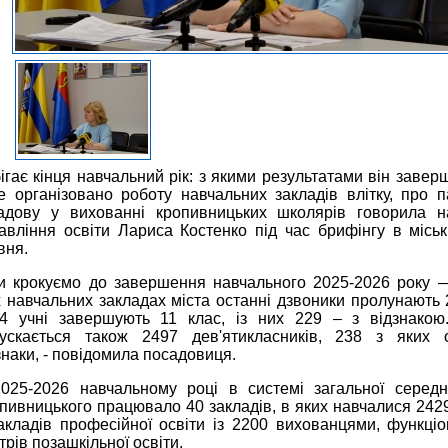
ігає кінця навчальний рік: з якими результатами він заверш
е організовано роботу навчальних закладів влітку, про п
адову у вихованні кропивницьких школярів говорила н
авління освіти Лариса Костенко під час брифінгу в міськ
вня.
и крокуємо до завершення навчального 2025-2026 року 
х навчальних закладах міста останні дзвоники пролунають 
4 учні завершують 11 клас, із них 229 – з відзнакою.
ускається також 2497 дев'ятикласників, 238 з яких 
знаки, - повідомила посадовиця.
025-2026 навчальному році в системі загальної середн
пивницького працювало 40 закладів, в яких навчалися 2429
акладів професійної освіти із 2200 вихованцями, функці
трів позашкільної освіти.