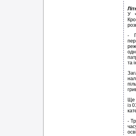
Літ
У ч
Кро
роз
- 
пер
реж
одн
пат
та 
Заг
нал
піл
гри
Ще 
із 
кат
- Т
час
ос