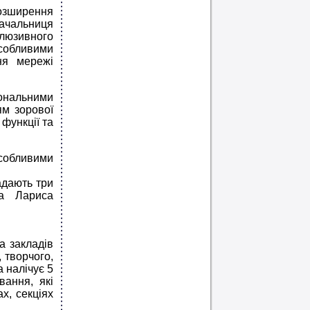
розширення
ачальниця
клюзивного
особливими
ня мережі
іональними
ям зорової
 функції та
особливими
адають три
ла Лариса
а закладів
 творчого,
а налічує 5
вання, які
ах, секціях