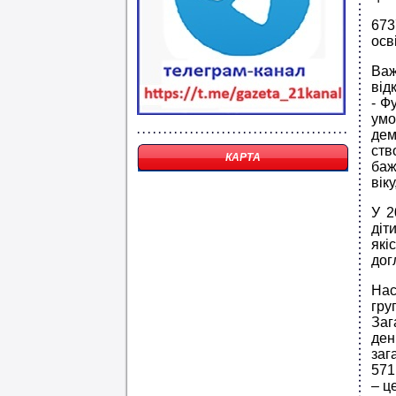
673
осв
Важ
від
- Ф
умо
дем
ств
КАРТА
баж
вік
У 2
діт
які
дог
Нас
гру
Заг
ден
заг
571
– ц