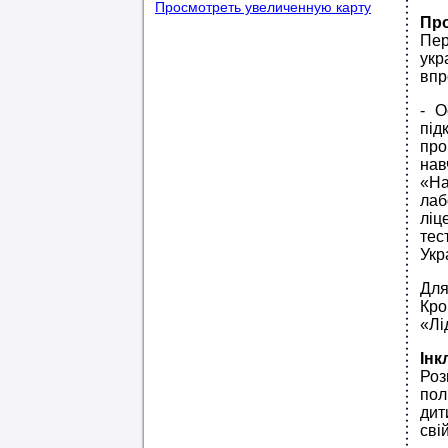
Просмотреть увеличенную карту
Про
Пер
укр
впр
- О
під
пр
нав
«На
лаб
ліц
тес
Укр
Для
Кро
«Лі
Інк
Роз
пол
дит
сві