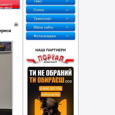
Таксi
ького із
му місці
Готелi
Транспорт
Мапа сайту
ереси
Фотогалерея
НАШI ПАРТНЕРИ