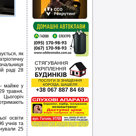
ується, як
атріотичну
ачальниця
ій раді 28
— майже у
29 травня.
 Цьогоріч
отримають
ьої освіти
6 учнів та
онували 25