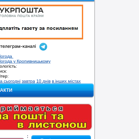
Погода
огода у
Кропивницькому
ологість:
иск:
ітер:
а сьогодні
завтра
10 днів
в інших містах
ТАКТИ