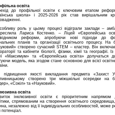
фільна освіта
ехід до профільної освіти є ключовим етапом рефо
аїнська школа» і 2025-2026 рік став вирішальним кр
овадженні.
собливу роль у цьому процесі відіграли заклади – амб
креслила Лариса Костенко. – Ліцей «Європейська осв
овідником реформи, апробуючи нові підходи до фо
чальних планів та організації освітнього процесу. На 
уковий» створено сучасний STEM – кластер. Він включа
ораторії та кабінети біології, фізики, хімії та географії. І
еї «Максимум» та «Європейська освіта» долучаться до
туючи модель, яка згодом стане основною для всієї освітн
аїни.
 підвищення якості викладання предмета «Захист У
пивницькому створено три міжшкільні осередки на ба
дер», «Сокіл» та «Науковий».
люзивна освіта
виток інклюзивної освіти є пріоритетним напрямом 
ітики, спрямованим на створення освітнього середовища
ина, незалежно від її індивідуальних особливостей, може р
й потенціал.