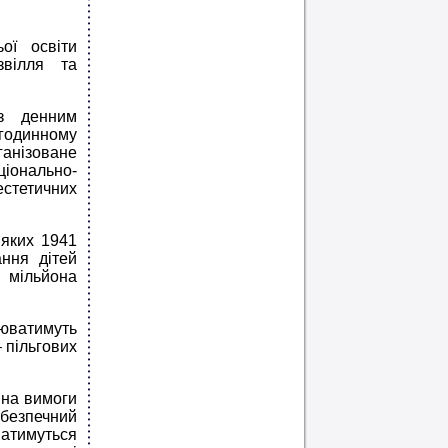
ої освіти
звілля та
з денним
игодинному
анізоване
ціонально-
естетичних
 яких 1941
ання дітей
 мільйона
цюватимуть
– пільгових
 на вимоги
 безпечний
атимуться