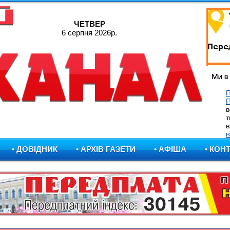
ЧЕТВЕР
6 серпня 2026р.
П
в
т
в
н
• ДОВІДНИК
• АРХІВ ГАЗЕТИ
• АФІША
• КОН