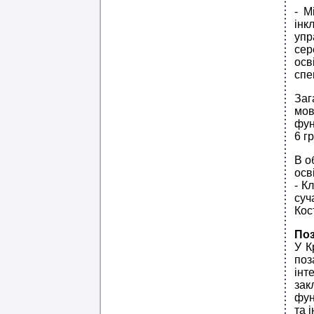
- М
інк
упр
сер
осв
спе
Заг
мов
фун
6 г
В о
осв
- К
суч
Кос
Поз
У К
поз
інт
зак
фун
та 