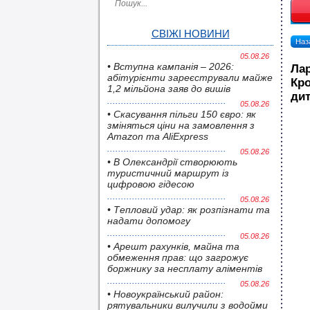
СВІЖІ НОВИНИ
Наза
05.08.26
• Вступна кампанія – 2026:
Лар
абітурієнти зареєстрували майже
Кро
1,2 мільйона заяв до вишів
дит
05.08.26
• Скасування пільги 150 євро: як
зміняться ціни на замовлення з
Amazon та AliExpress
05.08.26
• В Олександрії створюють
туристичний маршрут із
цифровою гідесою
05.08.26
• Тепловий удар: як розпізнати та
надати допомогу
05.08.26
• Арешт рахунків, майна та
обмеження прав: що загрожує
боржнику за несплату аліментів
05.08.26
• Новоукраїнський район:
рятувальники вилучили з водойми