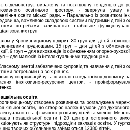
істо демонструє виражену та послідовну тенденцію до 
люзивного освітнього простору, - звернула увагу н
авління освіти міської ради. – Паралельно із розвитком ін
едовища, важливою складовою системи підтримки дітей з 
ітніми потребами залишається стабільне функціонуван
ціалізованих груп.
алом у Кропивницькому відкриті 80 груп для дітей з функц
леннєвими труднощами, 15 груп – для дітей з обмеженн
кції, 9 груп – для вихованців із обмеженням опорно-рухової
руп – для малюків із інтелектуальними труднощами.
бласному центрі забезпечено супровід та навчання дітей з 
ітніми потребами на всіх рівнях.
лючову координаційну та психолого-педагогічну допомогу н
асних інклюзивно-ресурсних центри, - проінформува
тенко.
ашкільна освіта
ропивницькому створена розвинена та розгалужена мереж
ашкільної освіти, що створює належні умови для духовного,
електуального та фізичного розвитку дітей та молоді. Мереж
ладів позашкільної освіти і 20 центрів естетичного вихо
кціонують як структурні підрозділи закладів освіти. У гуртк
інших творчих об’єднаннях займаються 12380 дітей.