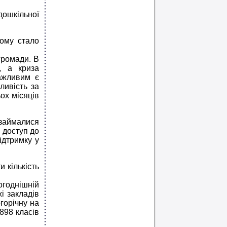
дошкільної
кому стало
 громади. В
, а криза
ажливим є
ливість за
ох місяців
 займалися
 доступ до
підтримку у
и кількість
огоднішній
жі закладів
горічну на
898 класів