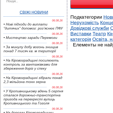
СВІЖІ НОВИНИ
Подкатегории
Нов
06.08.26
Нерухомість
Конц
• Нові підходи до виплати
Довідкові служби
О
"дитячих" допомог: роз’яснює ПФУ
Виставки
Театр
Кі
06.08.26
• Мистецтво заради Перемоги
категорія
Освіта, н
06.08.26
Елементы не на
• За минулу добу вогонь знищив
понад 7 тисяч кв. м території
06.08.26
• На Кіровоградщині посилюють
контроль за вантажівками для
збереження доріг у спеку
06.08.26
• На Кіровоградщині зібрали понад
2,3 мільйона тонн зерна
06.08.26
• У Кропивницькому вдень 5 серпня
сталася дорожньо-транспортна
пригода на перехресті вулиць
Кропивницького та Гоголя
06.08.26
• На дорогах Кіровоградщини