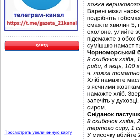
ложка вершкового м
Варені мізки нарі
подрібніть і обсма
смажте хвилин 5, 
охолоне, улийте зб
підсмажте з обох 
сумішшю намастіть 
КАРТА
Чорноморський 
8 скибочок хліба,
риби, 4 яєць, 100 
ч. ложка томатног
Хліб намажте масл
з яєчними жовтками
намажте хліб. Звер
запечіть у духовці
сиром.
Сніданок пастуш
8 скибочок хліба, 
тертого сиру, 1 с
Просмотреть увеличенную карту
У мисочку вбийте 