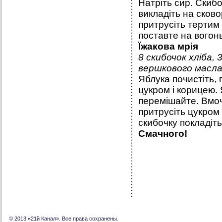
Натріть сир. Скибо
викладіть на сков
притрусіть тертим
поставте на вогонь
Їжакова мрія
8 скибочок хліба, 3
вершкового масла,
Яблука почистіть, 
цукром і корицею.
перемішайте. Вмочі
притрусіть цукром 
скибочку покладіть
Смачного!
© 2013 «21й Канал». Все права сохранены.