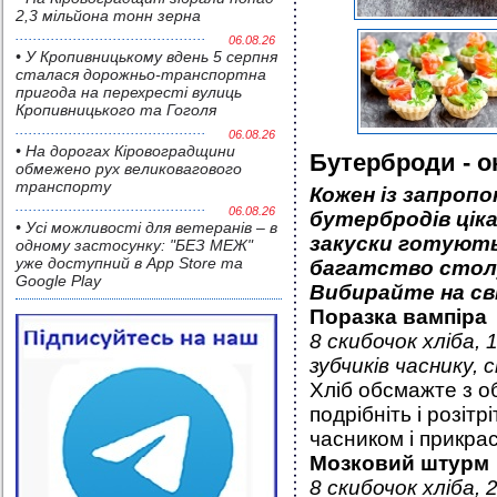
2,3 мільйона тонн зерна
06.08.26
• У Кропивницькому вдень 5 серпня
сталася дорожньо-транспортна
пригода на перехресті вулиць
Кропивницького та Гоголя
06.08.26
• На дорогах Кіровоградщини
Бутерброди - о
обмежено рух великовагового
транспорту
Кожен із запропо
06.08.26
бутербродів ціка
• Усі можливості для ветеранів – в
закуски готують
одному застосунку: "БЕЗ МЕЖ"
уже доступний в App Store та
багатство столу
Google Play
Вибирайте на сві
Поразка вампіра
8 скибочок хліба,
зубчиків часнику, 
Хліб обсмажте з о
подрібніть і розітр
часником і прикра
Мозковий штурм
8 скибочок хліба, 