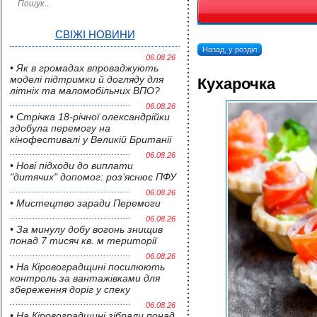
СВІЖІ НОВИНИ
Назад, у розділ
06.08.26
• Як в громадах впроваджують
моделі підтримки й догляду для
Кухарочка
літніх та маломобільних ВПО?
06.08.26
• Стрічка 18-річної олександрійки
здобула перемогу на
кінофестивалі у Великій Британії
06.08.26
• Нові підходи до виплати
"дитячих" допомог: роз’яснює ПФУ
06.08.26
• Мистецтво заради Перемоги
06.08.26
• За минулу добу вогонь знищив
понад 7 тисяч кв. м території
06.08.26
• На Кіровоградщині посилюють
контроль за вантажівками для
збереження доріг у спеку
06.08.26
• На Кіровоградщині зібрали понад