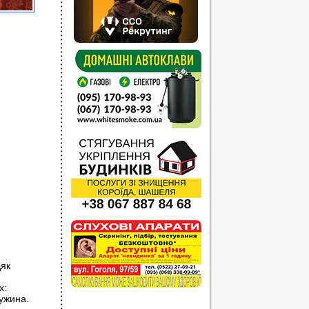
дяк
х:
ружина.