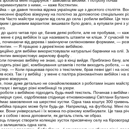
 зробила мені подарунок - замовила вибійки. І потроху почав
периментувати з ними, — каже Костянтин.
йка – це давня техніка відома українцям ще з десятого століття. Во
анесенні фарбою візерунку на полотно за допомогою спеціальних рі
ів Часто майстри ходили від села до села і робили вибійки. Ця тех
ким і дешевим варіантом: вишивати було довго, а купувати речі з у
го.
до цього читав про це, бачив деякі роботи, але не пробував, — ка
мене є ряд вибійок їх ще називають штампи чи кліше. У сучасній те
і, починаючи від дерева і закінчуючи силіконовими формами, — роз
тянтин. — Я працюю з дерев’яною вибійкою.
иційно для вибійки використовували натуральні барвники на олії. З
тянтин використовує акрилову фарбу .
ли починаю вибійку не знаю, що в кінці вийде. Приблизно бачу, але
одять різні ідеї, комбінування штампів і потім виходить робота, — 
тер. — Коли працював просто з текстилем, брав певні ідеї і на осно
в ескіз. Так і у вибійці : у мене є палітра різноманітних вибійок і на 
орюю візерунок.
е, поки дуже детально не ознайомлювався з роботами інших майстр
азує і вигадує різні комбінації та узори.
роботи з вибійкою підходить будь-який текстиль. Починав з вибійки
омірця сукні, оздоблював спідницю етновиконавиці Світлани Булано
ймає замовлення на шерстяні хустки. Одна така коштує 300 гривень
ибійка працює може бути будь-де. Наприклад, на футболці. Мені п
ки. Вони універсальні і їх можна по-різному комбінувати. Це така рі
и з собою і вона доповнити, як деталь стиль чи образ.
ць планує створити колекцію хусток присвячену селу на Кіровоград
аз залишилась одна хата.