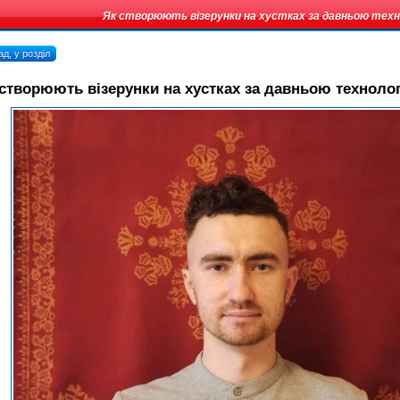
Як створюють візерунки на хустках за давньою техн
д, у розділ
створюють візерунки на хустках за давньою техноло