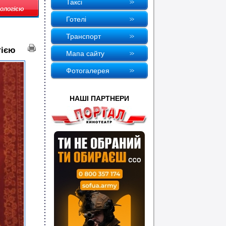
Таксi
ологією
Готелi
Транспорт
гією
Мапа сайту
Фотогалерея
НАШI ПАРТНЕРИ