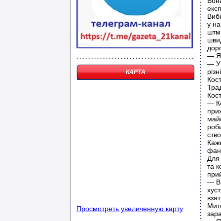
Вона
екс
Вибі
у н
штмп
швид
доро
— Я 
— У 
різн
КАРТА
Кос
Трад
Кос
— Ко
прих
майс
роби
ств
Каж
фант
Для 
та к
при
— В
хуст
взят
Мите
Просмотреть увеличенную карту
зар