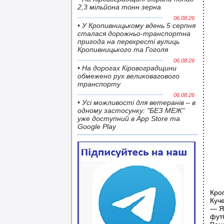
2,3 мільйона тонн зерна
06.08.26
• У Кропивницькому вдень 5 серпня
сталася дорожньо-транспортна
пригода на перехресті вулиць
Кропивницького та Гоголя
06.08.26
• На дорогах Кіровоградщини
обмежено рух великовагового
транспорту
06.08.26
• Усі можливості для ветеранів – в
одному застосунку: "БЕЗ МЕЖ"
уже доступний в App Store та
Google Play
Кро
Куч
— Я
футб