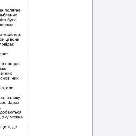
на полягає
зьблених
ніка була
зорами -
же майстер.
хніці вони
повідає
араз
 в процесі
каже
ві них
основі них
ів, але
 на шалику
вої. Зараз
.
одобаються
ч, яку можна
щині, де