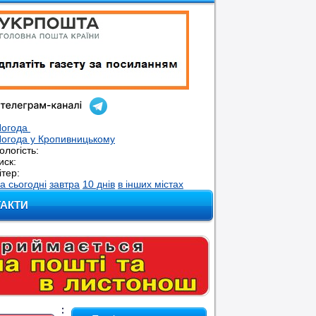
Погода
огода у
Кропивницькому
ологість:
иск:
ітер:
а сьогодні
завтра
10 днів
в інших містах
ТАКТИ