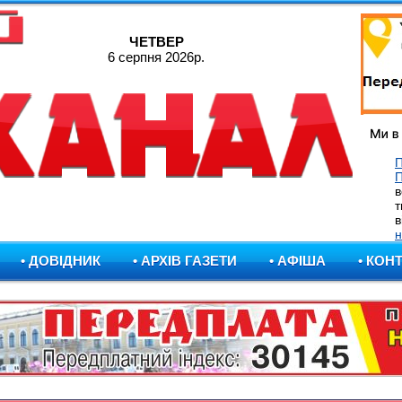
ЧЕТВЕР
6 серпня 2026р.
П
в
т
в
н
• ДОВІДНИК
• АРХІВ ГАЗЕТИ
• АФІША
• КОН