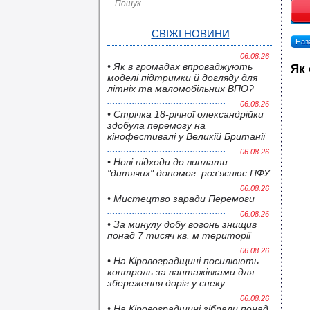
СВІЖІ НОВИНИ
Наза
06.08.26
• Як в громадах впроваджують
Як 
моделі підтримки й догляду для
літніх та маломобільних ВПО?
06.08.26
• Стрічка 18-річної олександрійки
здобула перемогу на
кінофестивалі у Великій Британії
06.08.26
• Нові підходи до виплати
"дитячих" допомог: роз’яснює ПФУ
06.08.26
• Мистецтво заради Перемоги
06.08.26
• За минулу добу вогонь знищив
понад 7 тисяч кв. м території
06.08.26
• На Кіровоградщині посилюють
контроль за вантажівками для
збереження доріг у спеку
06.08.26
• На Кіровоградщині зібрали понад