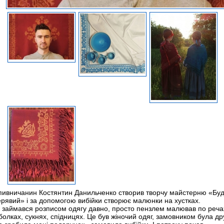
пивничанин Костянтин Данильченко створив творчу майстерню «Бу
ерявий» і за допомогою вибійки створює малюнки на хустках.
 займався розписом одягу давно, просто пензлем малював по реча
олках, сукнях, спідницях. Це був жіночий одяг, замовником була д