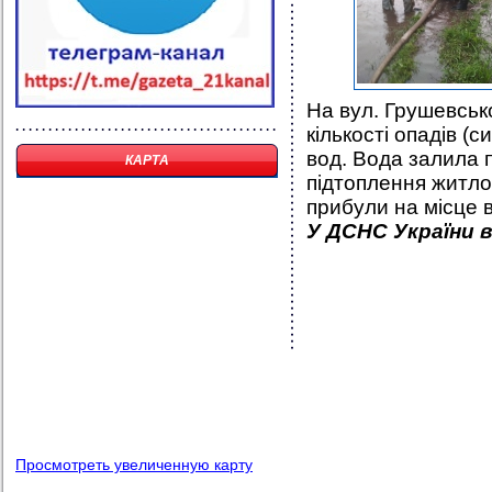
На вул. Грушевсько
кількості опадів (
вод. Вода залила 
КАРТА
підтоплення житлов
прибули на місце в
У ДСНС України 
Просмотреть увеличенную карту