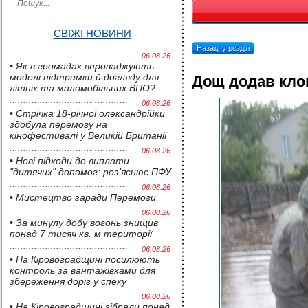
СВІЖІ НОВИНИ
Назад, у розділ
06.08.26
• Як в громадах впроваджують
моделі підтримки й догляду для
Дощ додав кло
літніх та маломобільних ВПО?
06.08.26
• Стрічка 18-річної олександрійки
здобула перемогу на
кінофестивалі у Великій Британії
06.08.26
• Нові підходи до виплати
"дитячих" допомог: роз’яснює ПФУ
06.08.26
• Мистецтво заради Перемоги
06.08.26
• За минулу добу вогонь знищив
понад 7 тисяч кв. м території
06.08.26
• На Кіровоградщині посилюють
контроль за вантажівками для
збереження доріг у спеку
06.08.26
• На Кіровоградщині зібрали понад