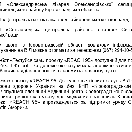
П «Олександрівська лікарня Олександрівської сели
пивницького району Кіровоградської області»,
 «Центральна міська лікарня» Гайворонської міської ради,
 «Світловодська центральна районна лікарня» Світл
ької ради.
м цього, в Кіровоградській області довідкову інформ
тування на ВІЛ можна отримати за телефоном (067) 294-10-
-бот «Тестуйся сам» проєкту «REACH 95» доступний для 
e/reach95_bot . За допомогою чату можна анонімно замови
ближче відділення пошти в своєму населеному пункті.
ежах проєкту «REACH 95: Доступність якісних послуг з ВІЛ 
рони здоров’я України» на базі КНП «Кіровоградський
зіопульмонологічний медичний центр Кіровоградської обла
крили тренінгову кімнату для медичних працівників Кіров
єкт «REACH 95» впроваджується за підтримки уряду С
тів Америки.