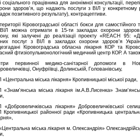
і соціального працівника для анонімної консультації, перел
рони здоров’я, що надають послуги з ВІЛ у конкретному р
адок позитивного результату), контрацептиви.
території Кіровоградської області бокси для самостійного 
ВІЛ можна отримати в 15-ти закладах охорони здоров
іону, які залучені до реалізації проекту «REACH 95: «Д
сних послуг з ВІЛ в закладах охорони здоров’я Украї
езгадані Кіровоградська обласна лікарня КОР та Кіров
асний фтизіопульмонологічний медичний центр КОР. А тако
нтри первинної медико-санітарної допомоги в Ново
ровеличківці, Онуфріївці, Долинській, Голованівську,
 «Центральна міська лікарня» Кропивницької міської ради,
 «Знамʼянська міська лікарня ім.А.В.Лисенка» Знамʼянськ
и,
 «Добровеличківська лікарня» Добровеличківської сели
 Кропивницької районної ради «Кропивницька центральн
арня»,
«Центральна міська лікарня м. Олександрія» Олександрійськ
и,