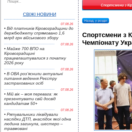
Спортсмени з Кі
СВІЖІ НОВИНИ
Назад, у розділ
07.08.26
• Від платників Кіровоградщини до
держбюджету спрямовано 1,6
Спортсмени з 
млрд грн військового збору
Чемпіонату Укр
07.08.26
• Майже 700 ВПО на
Кіровоградщині
працевлаштувалися з початку
2026 року
07.08.26
• В ОВА роз’яснили актуальні
питання ведення Реєстру
застрахованих осіб
07.08.26
• Мій вік – моя перевага: як
презентувати свій досвід
кандидатам 50+
07.08.26
• Pятувальники ліквідували
наслідки ДТП, внаслідок якої одна
людина загинула, шестеро –
травмовані