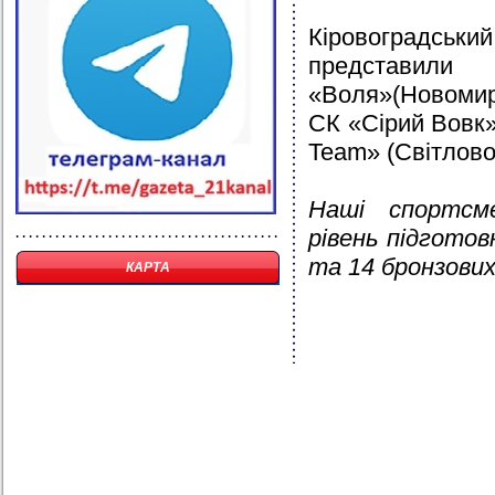
Кіровоградсь
представили
«Воля»(Новомир
СК «Сірий Вовк»
Team» (Світлово
Наші спортсм
рівень підготов
та 14 бронзових
КАРТА