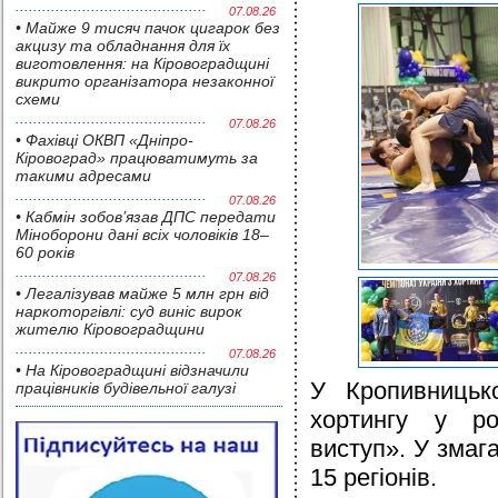
07.08.26
• Майже 9 тисяч пачок цигарок без
акцизу та обладнання для їх
виготовлення: на Кіровоградщині
викрито організатора незаконної
схеми
07.08.26
• Фахівці ОКВП «Дніпро-
Кіровоград» працюватимуть за
такими адресами
07.08.26
• Кабмін зобов’язав ДПС передати
Міноборони дані всіх чоловіків 18–
60 років
07.08.26
• Легалізував майже 5 млн грн від
наркоторгівлі: суд виніс вирок
жителю Кіровоградщини
07.08.26
• На Кіровоградщині відзначили
У Кропивницьк
працівників будівельної галузі
хортингу у ро
виступ». У змаг
15 регіонів.