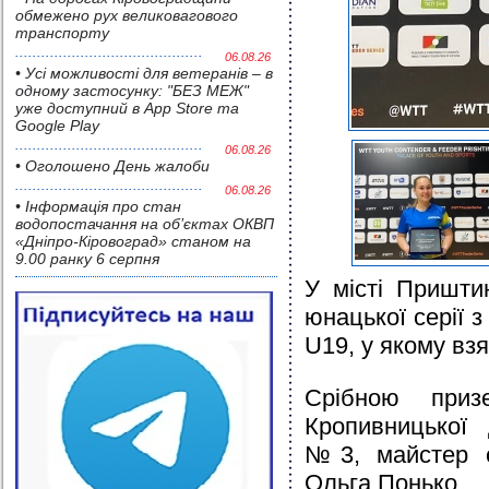
обмежено рух великовагового
транспорту
06.08.26
• Усі можливості для ветеранів – в
одному застосунку: "БЕЗ МЕЖ"
уже доступний в App Store та
Google Play
06.08.26
• Оголошено День жалоби
06.08.26
• Інформація про стан
водопостачання на об’єктах ОКВП
«Дніпро-Кіровоград» станом на
9.00 ранку 6 серпня
У місті Приштин
юнацької серії з
U19, у якому взя
Срібною приз
Кропивницької 
№3, майстер с
Ольга Понько.