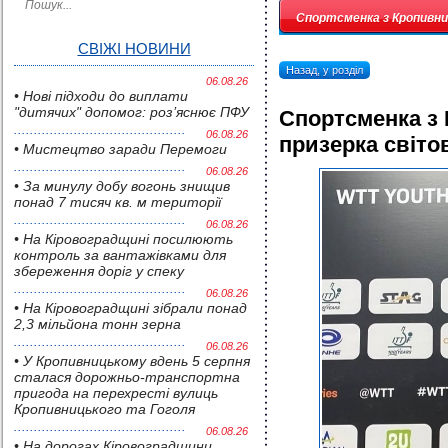
Спортсменка з Кропивниц
СВІЖІ НОВИНИ
Назад, у розділ
06.08.26
• Нові підходи до виплати
"дитячих" допомог: роз’яснює ПФУ
Спортсменка з 
06.08.26
призерка світов
• Мистецтво заради Перемоги
06.08.26
• За минулу добу вогонь знищив
понад 7 тисяч кв. м території
06.08.26
• На Кіровоградщині посилюють
контроль за вантажівками для
збереження доріг у спеку
06.08.26
• На Кіровоградщині зібрали понад
2,3 мільйона тонн зерна
06.08.26
• У Кропивницькому вдень 5 серпня
сталася дорожньо-транспортна
пригода на перехресті вулиць
Кропивницького та Гоголя
06.08.26
• На дорогах Кіровоградщини