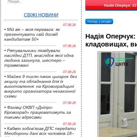
Надія Оперчук: 33
СВІЖІ НОВИНИ
Назад, у розділ
07.08.26
• Мій вік – моя перевага: як
презентувати свій досвід
Надія Оперчук: 
кандидатам 50+
кладовищах, ви
07.08.26
• Pятувальники ліквідували
наслідки ДТП, внаслідок якої одна
людина загинула, шестеро –
травмовані
07.08.26
• Майже 9 тисяч пачок цигарок без
акцизу та обладнання для їх
виготовлення: на Кіровоградщині
викрито організатора незаконної
схеми
07.08.26
• Фахівці ОКВП «Дніпро-
Кіровоград» працюватимуть за
такими адресами
07.08.26
• Кабмін зобов’язав ДПС передати
Міноборони дані всіх чоловіків 18–