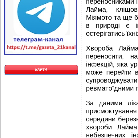
переносниками і
Лайма, кліщов
Міямото та ще б
в природі є і
остерігатись їхн
Хвороба Лайма
переносити, н
інфекцій, яка у
КАРТА
може перейти в
супроводжув
ревматоїдними 
За даними лік
присмоктуванн
середини берез
хвороби Лайма
небезпечних і