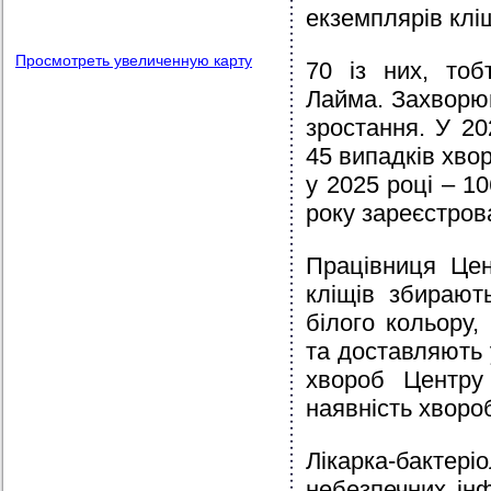
екземплярів кліщ
Просмотреть увеличенную карту
70 із них, тоб
Лайма. Захворюв
зростання. У 20
45 випадків хвор
у 2025 році – 1
року зареєстров
Працівниця Цен
кліщів збирают
білого кольору,
та доставляють
хвороб Центру 
наявність хворо
Лікарка-бакте
небезпечних інф