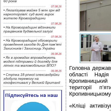
60 років
07.08.26
• Легалізував майже 5 млн грн від
наркоторгівлі: суд виніс вирок
жителю Кіровоградщини
07.08.26
• На Кіровоградщині відзначили
працівників будівельної галузі
07.08.26
• На Кіровоградщині обговорили
проведення заходів до Дня пам’яті
Захисників і Захисниць України
06.08.26
• Як в громадах впроваджують
моделі підтримки й догляду для
літніх та маломобільних ВПО?
Головна державн
06.08.26
області Наді
• Стрічка 18-річної олександрійки
здобула перемогу на
Кропивницький 
кінофестивалі у Великій Британії
території п’
Кропивницькому
«Кліщі активіз