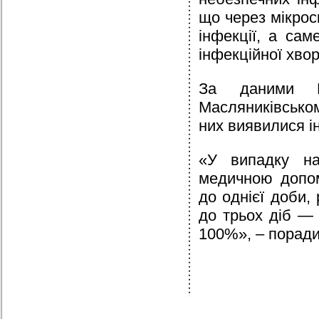
що через мікрос
інфекції, а сам
інфекційної хво
За даними Н
Масляниківськом
них виявилися і
«У випадку на
медичною допом
до однієї доби,
до трьох діб —
100%», – поради