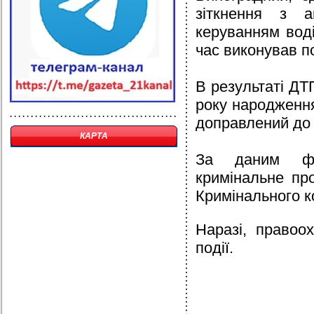
зіткнення з а
керуванням вод
час виконував п
В результаті ДТ
року народження
доправлений до 
КАРТА
За даним фак
кримінальне пр
Кримінального к
Наразі, правоо
події.