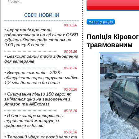
СВІЖІ НОВИНИ
Назад, у розділ
06.08.26
• Інформація про стан
водопостачання на об’єктах ОКВП
Поліція Кірово
«Дніпро-Кіровоград» станом на
травмованим
9.00 ранку 6 серпня
06.08.26
• Безкоштовний табір відновлення
для ветеранів
05.08.26
• Вступна кампанія – 2026:
абітурієнти зареєстрували майже
1,2 мільйона заяв до вишів
05.08.26
• Скасування пільги 150 євро: як
зміняться ціни на замовлення з
Amazon та AliExpress
05.08.26
• В Олександрії створюють
туристичний маршрут із
цифровою гідесою
05.08.26
• Тепловий удар: як розпізнати та