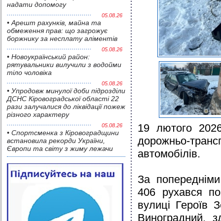
надати допомогу
05.08.26
• Арешт рахунків, майна та
обмеження прав: що загрожує
боржнику за несплату аліментів
05.08.26
• Новоукраїнський район:
рятувальники вилучили з водойми
тіло чоловіка
05.08.26
• Упродовж минулої доби підрозділи
ДСНС Кіровоградської області 22
рази залучалися до ліквідації пожеж
різного характеру
19 лютого 2026
05.08.26
• Спортсменка з Кіровоградщини
дорожньо-тран
встановила рекорди України,
Європи та світу з жиму лежачи
автомобілів.
За попередніми
406 рухався по
вулиці Героїв 
Виноградний, з