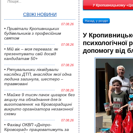
У Кропивницькому «Це
СВІЖІ НОВИНИ
Назад, у розділ
07.08.26
• Привітали Кропивницьких
будівельників з професійним
У Кропивницьк
святом
психологічної р
07.08.26
• Мій вік – моя перевага: як
допомогу від б
презентувати свій досвід
кандидатам 50+
07.08.26
• Pятувальники ліквідували
наслідки ДТП, внаслідок якої одна
людина загинула, шестеро –
травмовані
07.08.26
• Майже 9 тисяч пачок цигарок без
акцизу та обладнання для їх
виготовлення: на Кіровоградщині
викрито організатора незаконної
схеми
07.08.26
• Фахівці ОКВП «Дніпро-
Кіровоград» працюватимуть за