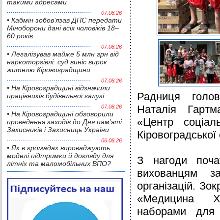
такими адресами
07.08.26
• Кабмін зобов’язав ДПС передати
Міноборони дані всіх чоловіків 18–
60 років
07.08.26
• Легалізував майже 5 млн грн від
наркоторгівлі: суд виніс вирок
жителю Кіровоградщини
07.08.26
• На Кіровоградщині відзначили
Радниця голов
працівників будівельної галузі
Наталія Гартм
07.08.26
• На Кіровоградщині обговорили
«Центр соціаль
проведення заходів до Дня пам’яті
Захисників і Захисниць України
Кіровоградської 
06.08.26
• Як в громадах впроваджують
моделі підтримки й догляду для
З нагоди поча
літніх та маломобільних ВПО?
вихованцям за
організацій. Зо
«Медицина Х
наборами для