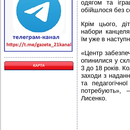
одягом та ігра
обійшлося без с
Крім цього, ді
набори канцеля
їм уже в наступ
«Центр забезпеч
опинилися у скл
КАРТА
3 до 18 років. 
заходи з наданн
та педагогічно
потребують», 
Лисенко.