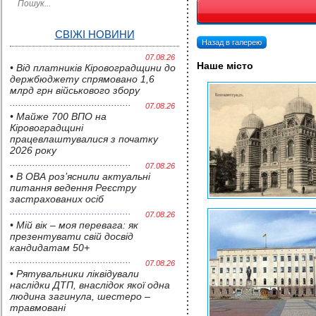
СВІЖІ НОВИНИ
Назад в галерею
07.08.26
Наше місто
• Від платників Кіровоградщини до
держбюджету спрямовано 1,6
млрд грн військового збору
07.08.26
• Майже 700 ВПО на
Кіровоградщині
працевлаштувалися з початку
2026 року
07.08.26
• В ОВА роз’яснили актуальні
питання ведення Реєстру
застрахованих осіб
07.08.26
• Мій вік – моя перевага: як
презентувати свій досвід
кандидатам 50+
07.08.26
• Pятувальники ліквідували
наслідки ДТП, внаслідок якої одна
людина загинула, шестеро –
травмовані