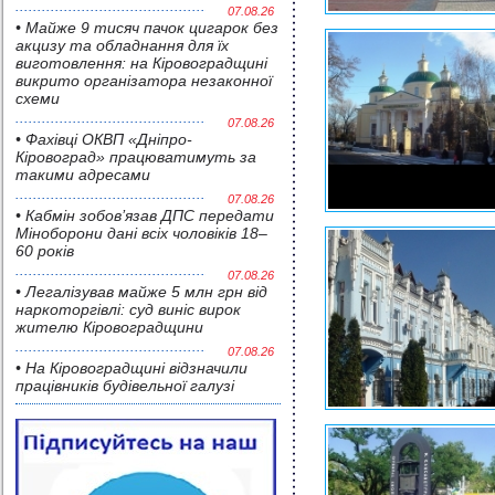
07.08.26
• Майже 9 тисяч пачок цигарок без
акцизу та обладнання для їх
виготовлення: на Кіровоградщині
викрито організатора незаконної
схеми
07.08.26
• Фахівці ОКВП «Дніпро-
Кіровоград» працюватимуть за
такими адресами
07.08.26
• Кабмін зобов’язав ДПС передати
Міноборони дані всіх чоловіків 18–
60 років
07.08.26
• Легалізував майже 5 млн грн від
наркоторгівлі: суд виніс вирок
жителю Кіровоградщини
07.08.26
• На Кіровоградщині відзначили
працівників будівельної галузі